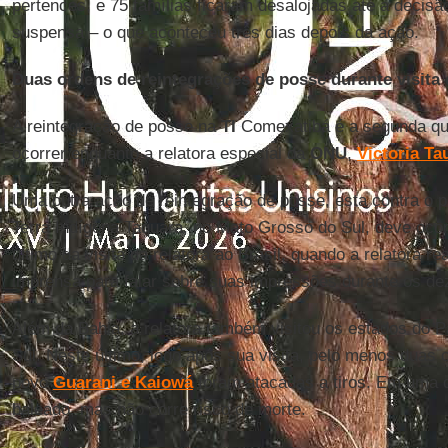
pertences, e 75 famílias ficaram desalojadas até a decisã
suspensa – o que aconteceu três dias depois da ação.
Duas ordens de reintegrações de posse durante visita
A reintegração de posse na
TI
Comexatibá é a segunda qu
ocorrer enquanto a relatora especial da
ONU
,
Victoria Ta
Uma outra ação de reintegração de posse, esta contra o 
Terra Indígena Taquara, no Mato Grosso do Sul, deve ocor
último da visita da relatora ao Brasil, quando a relatora re
imprensa para falar sobre suas impressões durante os dez 
Além da Bahia, a relatora também visitou os estados do 
Sul. Neste último, logo após sua visita, pelo menos duas
povo
Guarani e Kaiowá
foram atacadas a tiros. Em uma d
baleado, mas não corre risco de morte.