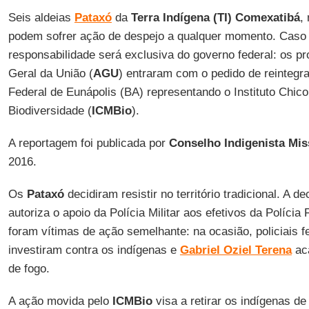
Seis aldeias
Pataxó
da
Terra Indígena (TI) Comexatibá
,
podem sofrer ação de despejo a qualquer momento. Caso 
responsabilidade será exclusiva do governo federal: os p
Geral da União (
AGU
) entraram com o pedido de reintegr
Federal de Eunápolis (BA) representando o Instituto Chi
Biodiversidade (
ICMBio
).
A reportagem foi publicada por
Conselho Indigenista Mis
2016.
Os
Pataxó
decidiram resistir no território tradicional. A d
autoriza o apoio da Polícia Militar aos efetivos da Políci
foram vítimas de ação semelhante: na ocasião, policiais fe
investiram contra os indígenas e
Gabriel Oziel Terena
aca
de fogo.
A ação movida pelo
ICMBio
visa a retirar os indígenas de