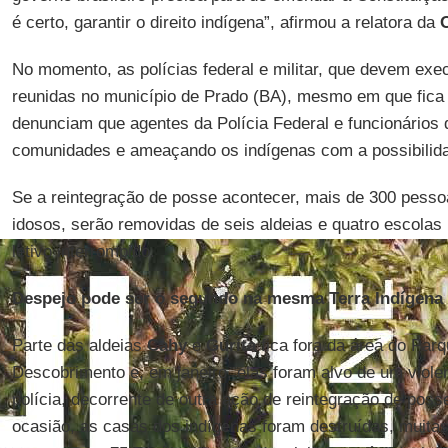
é certo, garantir o direito indígena”, afirmou a relatora da
No momento, as polícias federal e militar, que devem exec
reunidas no município de Prado (BA), mesmo em que fica 
denunciam que agentes da Polícia Federal e funcionários
comunidades e ameaçando os indígenas com a possibilida
Se a reintegração de posse acontecer, mais de 300 pessoa
idosos, serão removidas de seis aldeias e quatro escolas
letivo interrompido.
Despejo pode ser o segundo na mesma Terra Indígena
Parte das aldeias
Cahy
e
Gurita
fica fora da área do Par
Descobrimento e, em janeiro, elas foram alvo de um viole
polícia, decorrente de outra ação de reintegração de poss
ocasião, as casas dos indígenas foram destruídas, muita