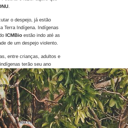
ONU
.
utar o despejo, já estão
a Terra Indígena. Indígenas
 do
ICMBio
estão indo até as
de de um despejo violento.
s, entre crianças, adultos e
 indígenas terão seu ano
 em dois meses
que Nacional do
nto despejo executado pela
e contra os indígenas. Na
s delas ainda com seus