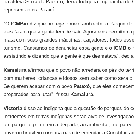
na aldeia Serra do Padeiro, Terra Indígena Tupinambá de 
representantes Pataxó.
“O
ICMBio
diz que protege o meio ambiente, o Parque do
eles falam que a gente tem de sair. Agora eles permitem 
mata com suas grandes máquinas, caçadores, todos ess
turismo. Cansamos de denunciar essa gente e o
ICMBio
n
assistindo e dizendo que a gente é que desmatava”, decl
Kamaiurá
afirmou que o povo não arredará os pés do terri
com mulheres, crianças e idosos sem saber como será o f
Se querem acabar com o povo
Pataxó
, que eles comece
preparados para lutar”, frisou
Kamaiurá
.
Victoria
disse ao indígena que a questão de parques de 
incidentes em terras indígenas serão alvo de investigação 
um parque e permitem a degradação ambiental, me parece
governo brasileiro precisa para de emendar a Constituição