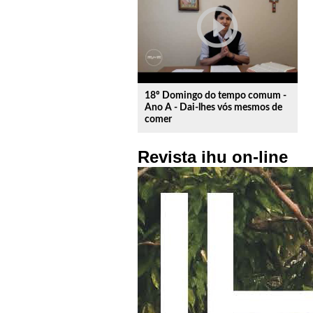
play_circle_outline
18º Domingo do tempo comum -
Ano A - Dai-lhes vós mesmos de
comer
Revista ihu on-line