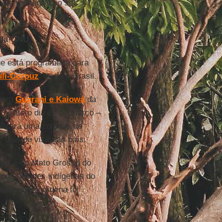
o de reintegração ser
 da ONU
e está programada para
uli-Corpuz
, visita o Brasil.
povo
Guarani e Kaiowá
da
rer até o dia 17 de março –
alizará uma coletiva de
dias de visita ao país.
Pará e do Mato Grosso do
 comunidades indígenas do
elas, um indígena foi