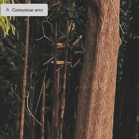
⚠️
Comunicar erro