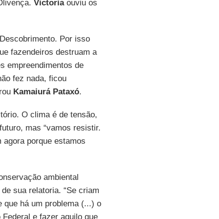
Olivença.
Victoria
ouviu os
 Descobrimento. Por isso
que fazendeiros destruam a
es empreendimentos de
ão fez nada, ficou
arou
Kamaiurá Pataxó
.
tório. O clima é de tensão,
uturo, mas “vamos resistir.
m agora porque estamos
conservação ambiental
de sua relatoria. “Se criam
 que há um problema (...) o
 Federal e fazer aquilo que