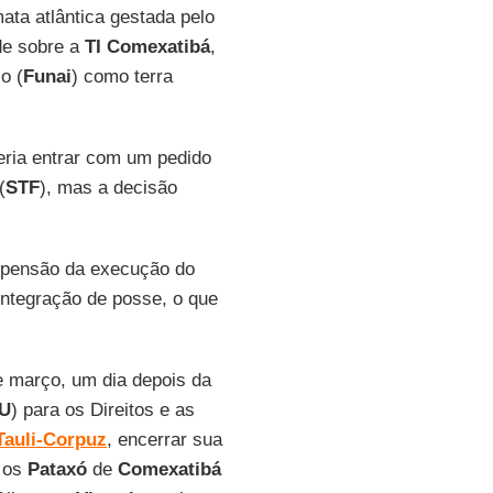
ta atlântica gestada pelo
de sobre a
TI Comexatibá
,
o (
Funai
) como terra
eria entrar com um pedido
(
STF
), mas a decisão
spensão da execução do
integração de posse, o que
e março, um dia depois da
U
) para os Direitos e as
 Tauli-Corpuz
, encerrar sua
m os
Pataxó
de
Comexatibá