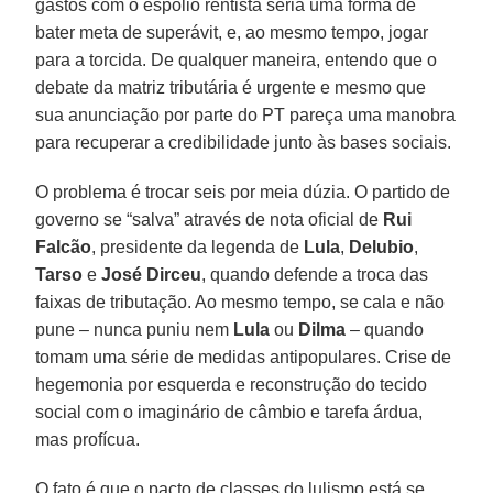
gastos com o espólio rentista seria uma forma de
bater meta de superávit, e, ao mesmo tempo, jogar
para a torcida. De qualquer maneira, entendo que o
debate da matriz tributária é urgente e mesmo que
sua anunciação por parte do PT pareça uma manobra
para recuperar a credibilidade junto às bases sociais.
O problema é trocar seis por meia dúzia. O partido de
governo se “salva” através de nota oficial de
Rui
Falcão
, presidente da legenda de
Lula
,
Delubio
,
Tarso
e
José Dirceu
, quando defende a troca das
faixas de tributação. Ao mesmo tempo, se cala e não
pune – nunca puniu nem
Lula
ou
Dilma
– quando
tomam uma série de medidas antipopulares. Crise de
hegemonia por esquerda e reconstrução do tecido
social com o imaginário de câmbio e tarefa árdua,
mas profícua.
O fato é que o pacto de classes do lulismo está se