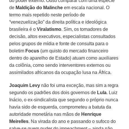
do poder externo. Ouso comparar com uma espécie
de
Maldição do Malinche
em escala nacional. O
termo mais repetido neste período de
“venezuelização” da direita política e ideológica
brasileira é o
Viralatismo
. Sim, os tomadores de
decisão, altos executivos, especialistas consultados
pelos grupos de mídia e fonte de consulta para o
boletim
Focus
(um quisto do mercado financeiro
dentro do aparelho de Estado) atuam como auxiliares
da colônia, como sendo interventores externos ou
assimilados africanos da ocupação lusa na África.
Joaquim Levy
não foi uma exceção, mas sim a regra
segundo os padrões dos dois governos de
Lula
. Luiz
Inácio, o ex-sindicalista que segundo o próprio nunca
havia sido de esquerda, comprometeu a batuta da
autoridade monetária nas mãos de
Henrique
Meirelles
. Na virada do ano e passando o sufoco do
salve-se quem puder do impeachment – ainda não