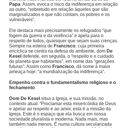
Papa
. Assim, evoca o risco da indiferença em relação
ao outro, “sobretudo em relação àqueles que são
marginalizados e que não contam, os pobres e os
vulneráveis”.
Ele destaca mais precisamente os refugiados “que
fogem da guerra e da violência” e apela para o
respeito de todos, quaisquer que sejam suas crenças.
Sempre na esteira de
Francisco
, cuja primeira
encíclica se centra na defesa do ambiente, dom
De
Kesel
defende, em seguida, o “respeito e o cuidado
do planeta que habitamos”, em nome das “gerações
futuras”. Assim como
Francisco
, dá nome à maior
ameaça hoje: “a mundialização da indiferença”.
Empenho contra o fundamentalismo religioso e o
fechamento
Dom De Kesel
situa a Igreja, e sua missão, no
contexto atual: “Proclamar esta misericórdia de Deus
e apelar ao respeito e ao amor, esta é a missão da
Igreja. Este é o espaço que ela busca em nossa
sociedade pluralista e moderna. Nada mais, mas
também nada menos. É numa cultura secularizada