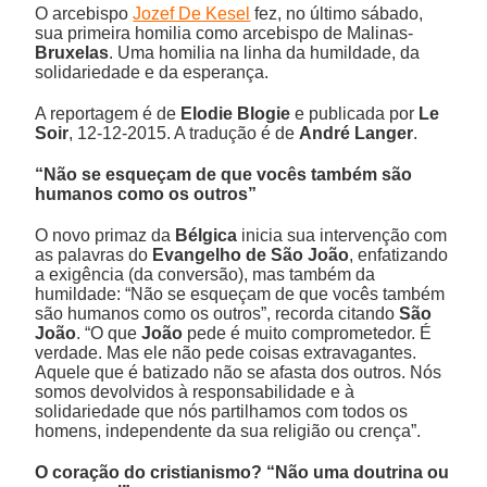
O arcebispo
Jozef De Kesel
fez, no último sábado,
sua primeira homilia como arcebispo de Malinas-
Bruxelas
. Uma homilia na linha da humildade, da
solidariedade e da esperança.
A reportagem é de
Elodie Blogie
e publicada por
Le
Soir
, 12-12-2015. A tradução é de
André Langer
.
“Não se esqueçam de que vocês também são
humanos como os outros”
O novo primaz da
Bélgica
inicia sua intervenção com
as palavras do
Evangelho de São João
, enfatizando
a exigência (da conversão), mas também da
humildade: “Não se esqueçam de que vocês também
são humanos como os outros”, recorda citando
São
João
. “O que
João
pede é muito comprometedor. É
verdade. Mas ele não pede coisas extravagantes.
Aquele que é batizado não se afasta dos outros. Nós
somos devolvidos à responsabilidade e à
solidariedade que nós partilhamos com todos os
homens, independente da sua religião ou crença”.
O coração do cristianismo? “Não uma doutrina ou