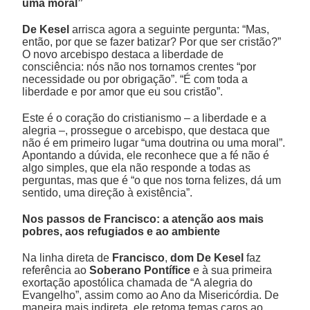
uma moral”
De Kesel
arrisca agora a seguinte pergunta: “Mas,
então, por que se fazer batizar? Por que ser cristão?”
O novo arcebispo destaca a liberdade de
consciência: nós não nos tornamos crentes “por
necessidade ou por obrigação”. “É com toda a
liberdade e por amor que eu sou cristão”.
Este é o coração do cristianismo – a liberdade e a
alegria –, prossegue o arcebispo, que destaca que
não é em primeiro lugar “uma doutrina ou uma moral”.
Apontando a dúvida, ele reconhece que a fé não é
algo simples, que ela não responde a todas as
perguntas, mas que é “o que nos torna felizes, dá um
sentido, uma direção à existência”.
Nos passos de Francisco: a atenção aos mais
pobres, aos refugiados e ao ambiente
Na linha direta de
Francisco
,
dom De Kesel
faz
referência ao
Soberano Pontífice
e à sua primeira
exortação apostólica chamada de “A alegria do
Evangelho”, assim como ao Ano da Misericórdia. De
maneira mais indireta, ele retoma temas caros ao