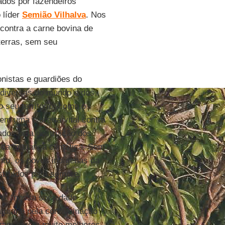
ados por fazendeiros
 líder
Semião Vilhalva
. Nos
 contra a carne bovina de
terras, sem seu
nistas e guardiões do
odiversas do mundo e dos
 seu território, como o
uem uma barreira vital contra
dos pela destruição dos
s da mudança climática. Sem
nto, os povos indígenas da
struídos para sempre.
ra: “nossa sociedade
atural e pela contaminação
stram serem muito melhores