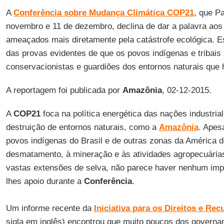
A
Conferência sobre Mudança Climática COP21
, que Pa
novembro e 11 de dezembro, declina de dar a palavra aos
ameaçados mais diretamente pela catástrofe ecológica. E
das provas evidentes de que os povos indígenas e tribais
conservacionistas e guardiões dos entornos naturais que 
A reportagem foi publicada por
Amazônia
, 02-12-2015.
A
COP21
foca na política energética das nações industria
destruição de entornos naturais, como a
Amazônia
. Apes
povos indígenas do Brasil e de outras zonas da América do
desmatamento, à mineração e às atividades agropecuária
vastas extensões de selva, não parece haver nenhum impu
lhes apoio durante a
Conferência
.
Um informe recente da
Iniciativa para os Direitos e Rec
sigla em inglês) encontrou que muito poucos dos govern