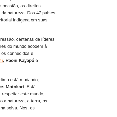
ocasião, os direitos
o da natureza. Dos 47 países
itorial indígena em suas
ressão, centenas de líderes
gares do mundo acodem à
o os conhecidos e
mi
,
Raoni Kayapó
e
clima está mudando;
mos
Motokari
. Está
 respeitar este mundo,
 a natureza, a terra, os
 na selva. Nós, os