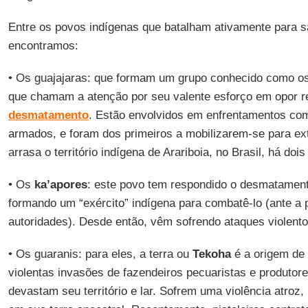
Entre os povos indígenas que batalham ativamente para s
encontramos:
• Os guajajaras: que formam um grupo conhecido como o
que chamam a atenção por seu valente esforço em opor re
desmatamento
. Estão envolvidos em enfrentamentos co
armados, e foram dos primeiros a mobilizarem-se para ext
arrasa o território indígena de Arariboia, no Brasil, há doi
• Os
ka’apores
: este povo tem respondido o desmatamento 
formando um “exército” indígena para combatê-lo (ante a 
autoridades). Desde então, vêm sofrendo ataques violento
• Os guaranis: para eles, a terra ou
Tekoha
é a origem de 
violentas invasões de fazendeiros pecuaristas e produtor
devastam seu território e lar. Sofrem uma violência atroz