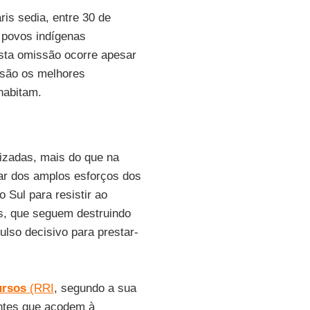
ris sedia, entre 30 de
 povos indígenas
sta omissão ocorre apesar
 são os melhores
habitam.
lizadas, mais do que na
ar dos amplos esforços dos
 Sul para resistir ao
s, que seguem destruindo
lso decisivo para prestar-
ursos
(RRI
, segundo a sua
antes que acodem à