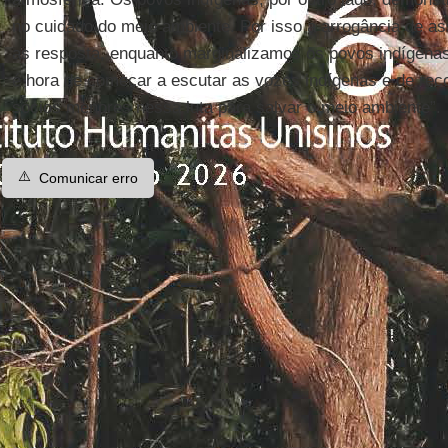
no cuidado do meio ambiente. Por isso a arrogância de as
as resposta, enquanto marginalizamos os povos indígenas 
é hora de começar a escutar as vozes indígenas e de re
sócios menores nessa luta para salvar o meio ambiente”.
⚠️
Comunicar erro