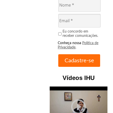
Eu concordo em
receber comunicações.
Conheça nossa
Política de
Privacidade
.
Vídeos IHU
play_circle_outline