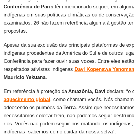
Conferência de Paris
têm mencionado sequer, em alguma 
indígenas em suas políticas climáticas ou de conservaçã
examinados, 26 não fazem referência alguma à gestão terr
propostas.
Apesar da sua exclusão das principais plataformas de exp
indígenas procedentes da América do Sul e de outros lu
Conferência para fazer ouvir suas vozes. Entre eles estã
respeitados ativistas indígenas
Davi Kopenawa
Yanoma
Mauricio Yekuana.
Em referência à proteção da
Amazônia
,
Davi
declara: “o 
aquecimento global
, como chamam vocês. Nós chama
adoecendo os pulmões da
Terra
. Assim que necessitamos
necessitamos colocar freio, não podemos seguir destruindo
rios. Vocês não podem seguir nos matando, os indígenas,
indígenas, sabemos como cuidar da nossa selva”.