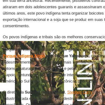
em sua terra ancestral. Recentemente, pistoleiros contrat
atiraram em dois adolescentes guaranis e assassinaram o
últimos anos, este povo indígena tenta organizar boicotes
exportação internacional e a soja que se produz em suas 
consentimento.
Os povos indígenas e tribais são os melhores conservacio
mundo natural. Habitam cerca de 80% das zonas mais bi
parques e reservas criadas para que gestem a proteção do
Parque Indígena Xingú
ou o
Parque Yanomami
, constit
o desmatamento. Também são os mais intensamente afeta
entornos naturais nos quais vivem e pelas consequência
o apoio contundente da comunidade internacional, no enta
América do Sul e das regiões amazônicas poderão ser de
O diretor da
Survival International
,
Stephen Corry
, decla
industrializada é responsável pela destruição do mundo n
atmosférica. Os povos indígenas, por outro lado, demon