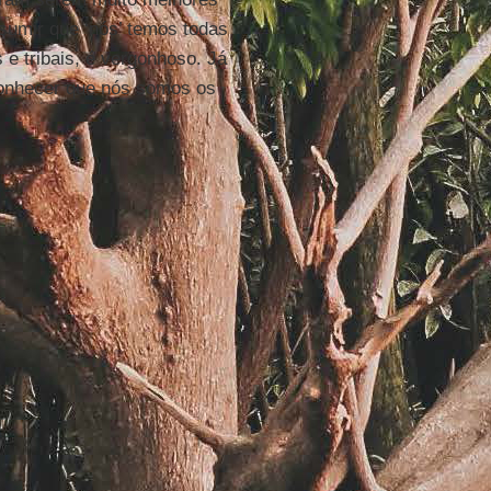
sumir que ‘nós’ temos todas
e tribais, é vergonhoso. Já
conhecer que nós somos os