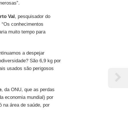
merosas”.
rto Val
, pesquisador do
): “Os conhecimentos
aria muito tempo para
ontinuamos a despejar
odiversidade? São 6,9 kg por
ais usados são perigosos
e
, da ONU, que as perdas
da economia mundial) por
ó na área de saúde, por