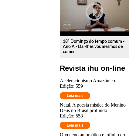
play_circle_outline
18º Domingo do tempo comum -
Ano A - Dai-lhes vós mesmos de
comer
Revista ihu on-line
Aceleracionismo Amazônico
Edição: 559
Leia mais
Natal. A poesia mística do Menino
Deus no Brasil profundo
Edição: 558
Leia mais
O veneno automático e infinito do