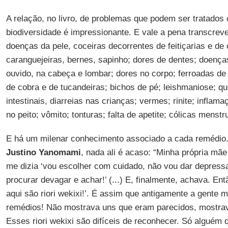
A relação, no livro, de problemas que podem ser tratados
biodiversidade é impressionante. E vale a pena transcrev
doenças da pele, coceiras decorrentes de feitiçarias e d
caranguejeiras, bernes, sapinho; dores de dentes; doença
ouvido, na cabeça e lombar; dores no corpo; ferroadas de 
de cobra e de tucandeiras; bichos de pé; leishmaniose; 
intestinais, diarreias nas crianças; vermes; rinite; inflam
no peito; vômito; tonturas; falta de apetite; cólicas menstr
E há um milenar conhecimento associado a cada remédio.
Justino Yanomami
, nada ali é acaso: “Minha própria mã
me dizia ‘vou escolher com cuidado, não vou dar depressa
procurar devagar e achar!’ (...) E, finalmente, achava. Ent
aqui são riori wekixi!’. É assim que antigamente a gente 
remédios! Não mostrava uns que eram parecidos, mostra
Esses riori wekixi são difíceis de reconhecer. Só alguém