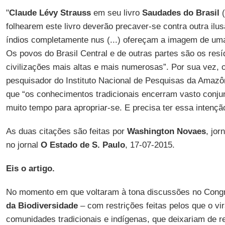
"
Claude Lévy Strauss
em seu livro
Saudades do Brasil
(
folhearem este livro deverão precaver-se contra outra ilus
índios completamente nus (...) ofereçam a imagem de uma 
Os povos do Brasil Central e de outras partes são os res
civilizações mais altas e mais numerosas”. Por sua vez, o
pesquisador do Instituto Nacional de Pesquisas da Amazô
que “os conhecimentos tradicionais encerram vasto conju
muito tempo para apropriar-se. E precisa ter essa intençã
As duas citações são feitas por
Washington Novaes
, jor
no jornal
O Estado de S. Paulo
, 17-07-2015.
Eis o artigo.
No momento em que voltaram à tona discussões no Cong
da Biodiversidade
– com restrições feitas pelos que o vi
comunidades tradicionais e indígenas, que deixariam de 