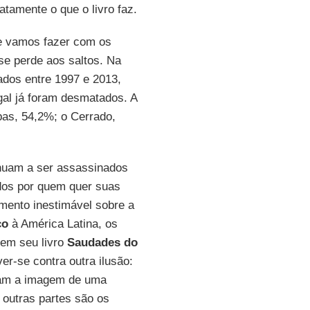
atamente o que o livro faz.
e vamos fazer com os
se perde aos saltos. Na
ados entre 1997 e 2013,
al já foram desmatados. A
pas, 54,2%; o Cerrado,
inuam a ser assassinados
idos por quem quer suas
mento inestimável sobre a
co
à América Latina, os
em seu livro
Saudades do
er-se contra outra ilusão:
eçam a imagem de uma
e outras partes são os