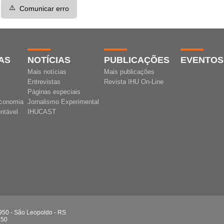
⚠️
Comunicar erro
AS
NOTÍCIAS
PUBLICAÇÕES
EVENTOS
Mais notícias
Mais publicações
Entrevistas
Revista IHU On-Line
Páginas especiais
conomia
Jornalismo Experimental
ntável
IHUCAST
 950 - São Leopoldo - RS
750