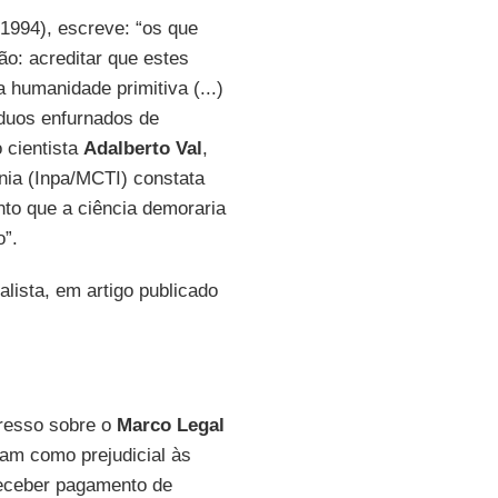
1994), escreve: “os que
ão: acreditar que estes
humanidade primitiva (...)
íduos enfurnados de
 cientista
Adalberto Val
,
nia (Inpa/MCTI) constata
nto que a ciência demoraria
o”.
nalista, em artigo publicado
resso sobre o
Marco Legal
ram como prejudicial às
receber pagamento de