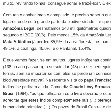
muito, revirando folhas, consegue achar e trazê-los”. É ex
Com tanto conhecimento compilado, é preciso saber o qu
lugares onde está grande parte da biodiversidade – e que 
Amazônia Legal
, desmatamos 248 mil quilômetros quadr
segundo o IBGE (20/6). Pelo menos 15% da Amazônia Leg
Mata Atlântica
já perdeu 85,5% da área florestal; os pam
49,1%; a caatinga, 46,6%; e o Pantanal, 15,4%.
E que vamos fazer, se em muitos lugares indígenas cont
(138 no ano passado), a se suicidar (48) e a ser persegu
terras, sem se importar se com eles se perde um conheci
biodiversidade nativa? Na recente visita do
papa Francis
índios lhe pediram ajuda. Como diz
Claude Lévy Strauss
Brasil
(1994), “os que folhearem este livro deverão precav
acreditar que estes índios completamente nus (...) ofer
humanidade primitiva (...) Os povos do Brasil Central e d