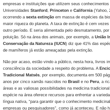
empresas e instituições que utilizem seus conhecimentos 
Universidades
Stanford
,
Princeton
e
California
(Yahoo, 2
ocorrendo a
sexta extinção
em massa de espécies da biod
maior riqueza do planeta. A taxa de extinção é cem veze
outro período. E seria alimentada pelo desmatamento, por
poluição. Só na área dos animais, por exemplo, a
União I
Conservação da Natureza (IUCN
) diz que 41% das espé
de mamíferos já estão ameaçadas pela extinção.
Não por acaso, estão vindo a público, nesta hora, livros 
consciência da sociedade a respeito do problema. A
Encic
Tradicional Matsés
, por exemplo, documenta em 500 pág
anos por cinco xamãs nascidos no
Brasil
e no
Peru
, a ri
áreas e as valiosas possibilidades na medicina tradiciona
espécie na área oferece recursos para enfrentar a varie
língua nativa, “para garantir que o conhecimento medicina
empresas ou pesquisadores”, como já aconteceu. E não h