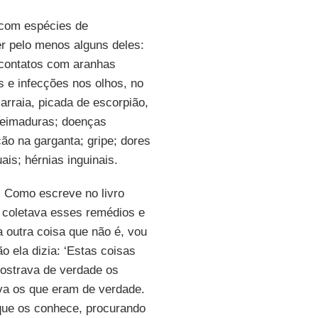
 com espécies de
er pelo menos alguns deles:
e contatos com aranhas
s e infecções nos olhos, no
arraia, picada de escorpião,
queimaduras; doenças
ação na garganta; gripe; dores
uais; hérnias inguinais.
 Como escreve no livro
e coletava esses remédios e
 outra coisa que não é, vou
ão ela dizia: ‘Estas coisas
mostrava de verdade os
va os que eram de verdade.
 que os conhece, procurando