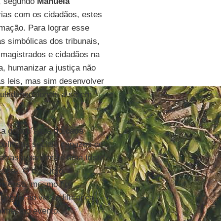
a, segundo
Manuela
rias com os cidadãos, estes
rmação. Para lograr esse
as simbólicas dos tribunais,
 magistrados e cidadãos na
, humanizar a justiça não
as leis, mas sim desenvolver
ultidimensionais a serem
.
 a gota d´água do
caos
olíticas sociais capazes de
arrasta para mais uma triste
apete. O discurso
consenso, mesmo no
heguei ao ver a diferença
do mesmo evento.