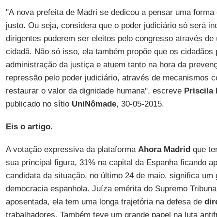
"A nova prefeita de Madri se dedicou a pensar uma forma 
justo. Ou seja, considera que o poder judiciário só será 
dirigentes puderem ser eleitos pelo congresso através de
cidadã. Não só isso, ela também propõe que os cidadãos 
administração da justiça e atuem tanto na hora da preven
repressão pelo poder judiciário, através de mecanismos
restaurar o valor da dignidade humana", escreve
Priscila
publicado no sítio
UniNômade
, 30-05-2015.
Eis o artigo.
A votação expressiva da plataforma
Ahora Madrid
que t
sua principal figura, 31% na capital da Espanha ficando 
candidata da situação, no último 24 de maio, significa um
democracia espanhola. Juíza emérita do Supremo Tribuna
aposentada, ela tem uma longa trajetória na defesa de
dir
trabalhadores. Também teve um grande papel na luta anti