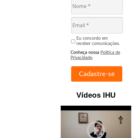
Eu concordo em
receber comunicações.
Conheça nossa
Política de
Privacidade
.
Vídeos IHU
play_circle_outline