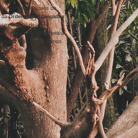
empre com espetáculos de
o da
Ordem dos Advogados
sso nacional de
 atender a histeria coletiva
da elaboração de programas
pação de instituições,
ambém coletivos de
nserção dos setores
le a pena.