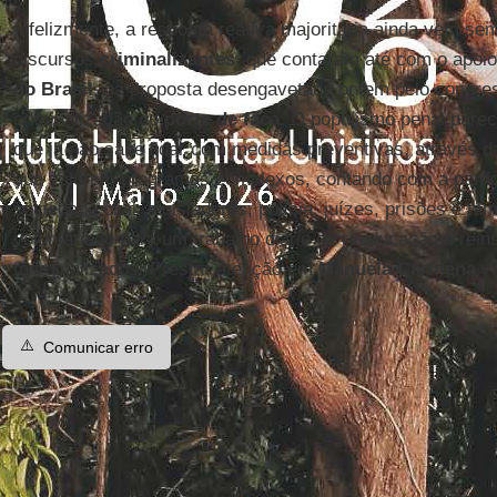
Infelizmente, a resposta reativa majoritária ainda vem s
discursos
criminalizantes
, que contaram até com o apoi
do Brasil
, na proposta desengavetada ontem pelo congre
criminalização do
porte de faca
. O populismo penal parece
que já não sabe lidar com medidas preventivas, através 
que valorem programas complexos, contando com a partici
sociedade civil, legisladores, polícia, juízes, prisões e t
voluntariado para um trabalho diário de reeducação e rei
marginalizados. Prestar atenção em
Manuela Carmena
va
⚠️
Comunicar erro