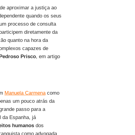
de aproximar a justiça ao
independente quando os seus
 um processo de consulta
participem diretamente da
ção quanto na hora da
 complexos capazes de
 Pedroso Prisco
, em artigo
em
Manuela Carmena
como
apenas um pouco atrás da
 grande passo para a
l da Espanha, já
eitos humanos
dos
franquista como advogada