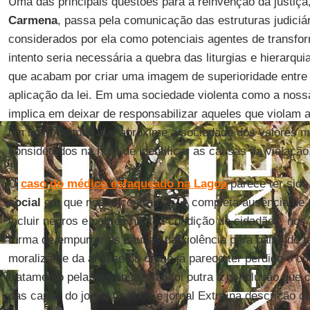
Uma das principais questões para a reinvenção da justiç
Carmena
, passa pela comunicação das estruturas judiciá
considerados por ela como potenciais agentes de transfo
intento seria necessária a quebra das liturgias e hierarqui
que acabam por criar uma imagem de superioridade entre
aplicação da lei. Em uma sociedade violenta como a nossa
implica em deixar de responsabilizar aqueles que violam 
um novo método que aproxime a sociedade dos valores m
considerados na hora de identificar as causas da violação
O
caso do médico esfaqueado na Lagoa
parece ter sido
social
em que nos encontramos. A completa ausência de p
incluir negros e pobres na sua condição de cidadãos, nos 
forma de empurrar as causas da violência para baixo do t
moralizante da análise do crime já parece ter perdido o 
tratamento pela imprensa. Não foi outra a conclusão que c
das capas do jornal O globo e jornal Extra na descrição 