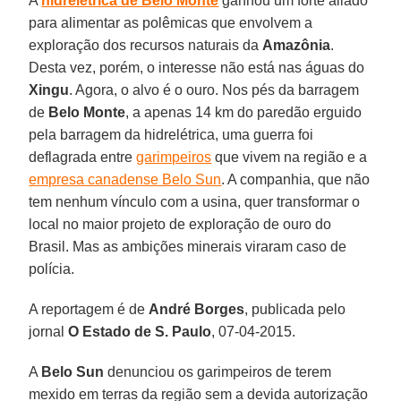
A
hidrelétrica de Belo Monte
ganhou um forte aliado
para alimentar as polêmicas que envolvem a
exploração dos recursos naturais da
Amazônia
.
Desta vez, porém, o interesse não está nas águas do
Xingu
. Agora, o alvo é o ouro. Nos pés da barragem
de
Belo Monte
, a apenas 14 km do paredão erguido
pela barragem da hidrelétrica, uma guerra foi
deflagrada entre
garimpeiros
que vivem na região e a
empresa canadense Belo Sun
. A companhia, que não
tem nenhum vínculo com a usina, quer transformar o
local no maior projeto de exploração de ouro do
Brasil. Mas as ambições minerais viraram caso de
polícia.
A reportagem é de
André Borges
, publicada pelo
jornal
O Estado de S. Paulo
, 07-04-2015.
A
Belo Sun
denunciou os garimpeiros de terem
mexido em terras da região sem a devida autorização