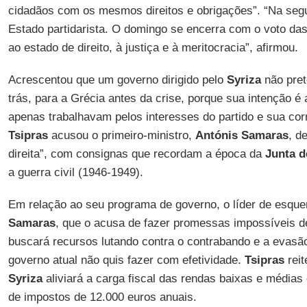
cidadãos com os mesmos direitos e obrigações”. “Na segu
Estado partidarista. O domingo se encerra com o voto da
ao estado de direito, à justiça e à meritocracia”, afirmou.
Acrescentou que um governo dirigido pelo
Syriza
não pret
trás, para a Grécia antes da crise, porque sua intenção 
apenas trabalhavam pelos interesses do partido e sua cor
Tsipras
acusou o primeiro-ministro,
Antónis Samaras
, d
direita”, com consignas que recordam a época da
Junta d
a guerra civil (1946-1949).
Em relação ao seu programa de governo, o líder de esquerd
Samaras
, que o acusa de fazer promessas impossíveis de
buscará recursos lutando contra o contrabando e a evasão 
governo atual não quis fazer com efetividade.
Tsipras
reit
Syriza
aliviará a carga fiscal das rendas baixas e médias e
de impostos de 12.000 euros anuais.