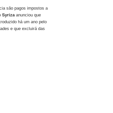
écia são pagos impostos a
do
Syriza
anunciou que
ntroduzido há um ano pelo
ades e que excluirá das