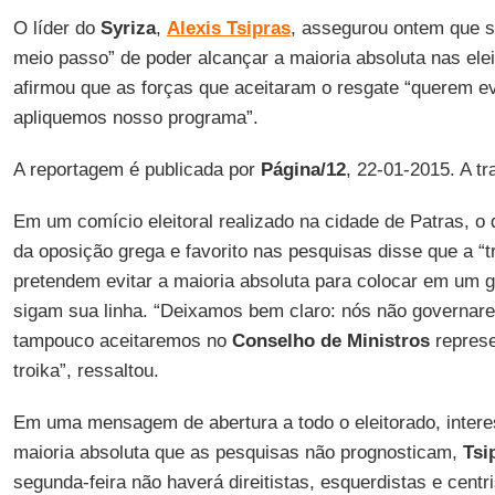
O líder do
Syriza
,
Alexis Tsipras
, assegurou ontem que s
meio passo” de poder alcançar a maioria absoluta nas el
afirmou que as forças que aceitaram o resgate “querem ev
apliquemos nosso programa”.
A reportagem é publicada por
Página/12
, 22-01-2015. A t
Em um comício eleitoral realizado na cidade de Patras, o di
da oposição grega e favorito nas pesquisas disse que a “tr
pretendem evitar a maioria absoluta para colocar em um 
sigam sua linha. “Deixamos bem claro: nós não governar
tampouco aceitaremos no
Conselho de Ministros
represe
troika”, ressaltou.
Em uma mensagem de abertura a todo o eleitorado, inter
maioria absoluta que as pesquisas não prognosticam,
Tsi
segunda-feira não haverá direitistas, esquerdistas e cent