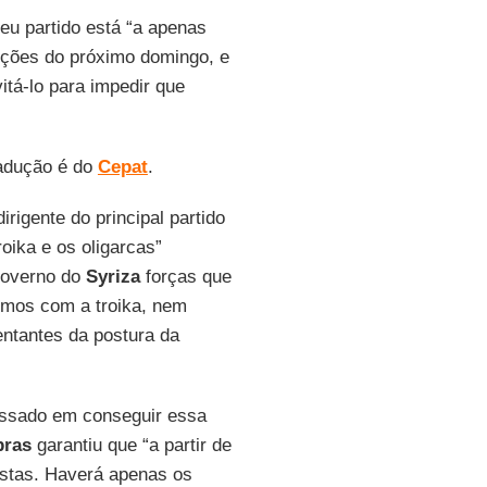
eu partido está “a apenas
eições do próximo domingo, e
itá-lo para impedir que
radução é do
Cepat
.
rigente do principal partido
oika e os oligarcas”
governo do
Syriza
forças que
emos com a troika, nem
ntantes da postura da
essado em conseguir essa
pras
garantiu que “a partir de
ristas. Haverá apenas os