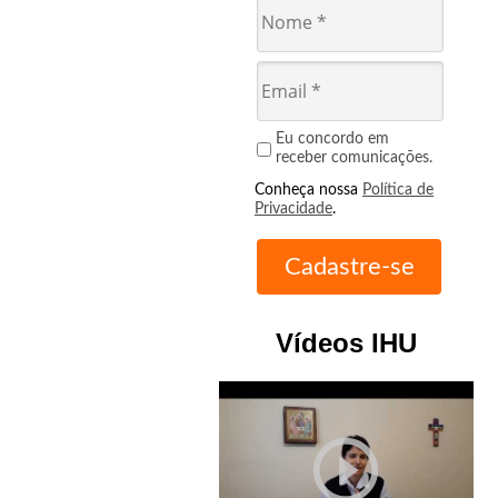
Eu concordo em
receber comunicações.
Conheça nossa
Política de
Privacidade
.
Vídeos IHU
play_circle_outline