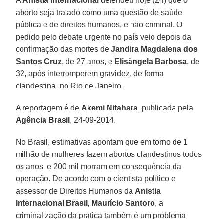
A
Anistia Internacional
defendeu hoje (24) que o
aborto seja tratado como uma questão de saúde
pública e de direitos humanos, e não criminal. O
pedido pelo debate urgente no país veio depois da
confirmação das mortes de
Jandira Magdalena dos
Santos Cruz
, de 27 anos, e
Elisângela Barbosa
, de
32, após interromperem gravidez, de forma
clandestina, no Rio de Janeiro.
A reportagem é de
Akemi Nitahara
, publicada pela
Agência Brasil
, 24-09-2014.
No Brasil, estimativas apontam que em torno de 1
milhão de mulheres fazem abortos clandestinos todos
os anos, e 200 mil morram em consequência da
operação. De acordo com o cientista político e
assessor de Direitos Humanos da
Anistia
Internacional Brasil
,
Maurício Santoro
, a
criminalização da prática também é um problema