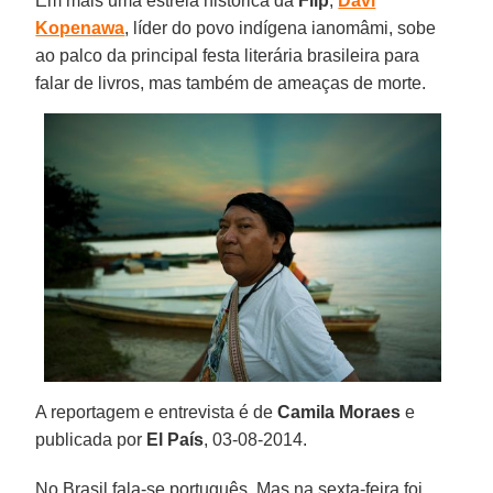
Em mais uma estreia histórica da
Flip
,
Davi
Kopenawa
, líder do povo indígena ianomâmi, sobe
ao palco da principal festa literária brasileira para
falar de livros, mas também de ameaças de morte.
A reportagem e entrevista é de
Camila Moraes
e
publicada por
El País
, 03-08-2014.
No Brasil fala-se português. Mas na sexta-feira foi