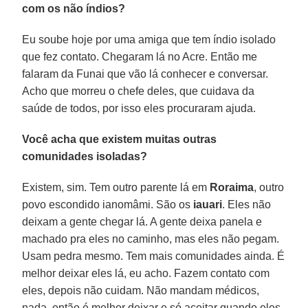
com os não índios?
Eu soube hoje por uma amiga que tem índio isolado
que fez contato. Chegaram lá no Acre. Então me
falaram da Funai que vão lá conhecer e conversar.
Acho que morreu o chefe deles, que cuidava da
saúde de todos, por isso eles procuraram ajuda.
Você acha que existem muitas outras
comunidades isoladas?
Existem, sim. Tem outro parente lá em
Roraima
, outro
povo escondido ianomâmi. São os
iauari
. Eles não
deixam a gente chegar lá. A gente deixa panela e
machado pra eles no caminho, mas eles não pegam.
Usam pedra mesmo. Tem mais comunidades ainda. É
melhor deixar eles lá, eu acho. Fazem contato com
eles, depois não cuidam. Não mandam médicos,
nada, então é melhor deixar e só aceitar quando eles