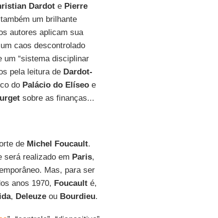
ristian Dardot
e
Pierre
 também um brilhante
 os autores aplicam sua
o um caos descontrolado
e um “sistema disciplinar
os pela leitura de
Dardot-
tico do
Palácio do Elíseo
e
urget
sobre as finanças...
orte de
Michel Foucault
.
e será realizado em
Paris
,
temporâneo. Mas, para ser
 dos anos 1970,
Foucault
é,
ida
,
Deleuze
ou
Bourdieu
.