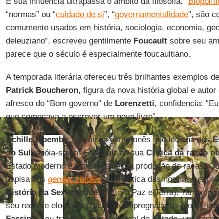
E sua influência ultrapassa o âmbito da filosofia. “
Biopolít
“normas” ou “
cuidado de si
”, “
governamentalidade
”, são c
comumente usados em história, sociologia, economia, geog
deleuziano”, escreveu gentilmente
Foucault
sobre seu amig
parece que o século é especialmente foucaultiano.
A temporada literária ofereceu três brilhantes exemplos de
Patrick Boucheron
, figura da nova história global e auto
afresco do “Bom governo” de
Lorenzetti
, confidencia: “Eu
que começava a escrever um novo livro”.
Achille Mbembe
, sociólogo camaronês que leciona nos
E
do Sul
, apóia-se em
Foucault
na sua
Crítica da razão n
Estado moderno é indissociável da produção de raças. Q
papisa dos
gender studies
, sua crítica das normas sexua
História da Sexualidade
(Editora Paz e Terra). Também 
seu recente elogio da discrição, impregnado da moral fouc
Fassin
e seu trabalho sobre a moral do Estado, um tema d