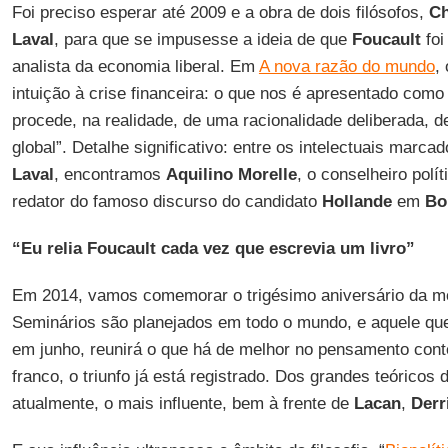
Foi preciso esperar até 2009 e a obra de dois filósofos,
Ch
Laval
, para que se impusesse a ideia de que
Foucault
foi
analista da economia liberal. Em
A nova razão do mundo
,
intuição à crise financeira: o que nos é apresentado com
procede, na realidade, de uma racionalidade deliberada, d
global”. Detalhe significativo: entre os intelectuais marcad
Laval
, encontramos
Aquilino Morelle
, o conselheiro polí
redator do famoso discurso do candidato
Hollande
em
Bo
“Eu relia Foucault cada vez que escrevia um livro”
Em 2014, vamos comemorar o trigésimo aniversário da m
Seminários são planejados em todo o mundo, e aquele qu
em junho, reunirá o que há de melhor no pensamento con
franco, o triunfo já está registrado. Dos grandes teóricos
atualmente, o mais influente, bem à frente de
Lacan
,
Derr