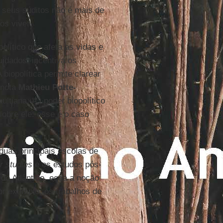
e seus súditos não é mais de
os viver.
olítico que afeta as vidas e
uidados, incentiva os
 biopolítica permite clarear
, nota
Mathieu Potte-
ltiana. “O poder biopolítico
sobre ele: esse é o caso
duas principais escolas de
r studies
e os estudos pós-
 do Atlântico, ecoa a noção
or exemplo, os trabalhos de