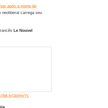
nos após a morte do
o neoliberal carrega seu
 francês
Le Nouvel
://bit.ly/1ktmvYc
mia
.