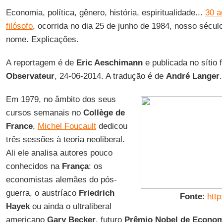
Economia, política, gênero, história, espiritualidade...
30 a
filósofo
, ocorrida no dia 25 de junho de 1984, nosso sécul
nome. Explicações.
A reportagem é de
Eric Aeschimann
e publicada no sítio
Observateur
, 24-06-2014. A tradução é de
André Langer
.
Em 1979, no âmbito dos seus
cursos semanais no
Collège de
France
,
Michel Foucault
dedicou
três sessões à teoria neoliberal.
Ali ele analisa autores pouco
conhecidos na
França
: os
economistas alemães do pós-
guerra, o austríaco
Friedrich
Fonte
:
http
Hayek
ou ainda o ultraliberal
americano
Gary Becker
, futuro
Prêmio Nobel de Econo