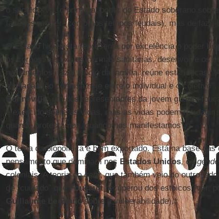
o século XVII, o principal poder do Estado soberano sobr
fazê-los morrer (como nos tempos feudais), mas de fazê-l
O Estado higienista representa por excelência o poder biop
os corpos: ele fixa as normas sanitárias, desenvolve os c
nascimentos, faz o elogio da família, reúne estatísticas. “A
a relação tão confusa hoje entre o individual e o coletivo”
Bonneville
, um dos representantes da jovem guarda foucau
é exercido sobre as vidas, mas as vidas podem retroagir 
quando protestamos, quando nos manifestamos”.
O tema da biopolítica é bem exportado. Está na base das 
pensamento que dominam nos
Estados Unidos
, os
gende
coloniais. A teoria do
care
, que também veio do outro lado
de “cuidado” que
Foucault
recuperou dos estóicos (ver, p
Guillaume Le Blanc
sobre a vulnerabilidade).