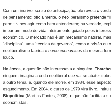
Com um incrível senso de antecipação, ele revela o verda
de pensamento: oficialmente, o neoliberalismo pretende “l
permitir-lhes agir como bem entenderem; na verdade, explic
impor um modo de vida inteiramente guiado pelos interess
econômico. O mercado não é um mecanismo natural, mas 
“disciplina”, uma “técnica de governo”, como a prisão ou o 
neoliberalismo fabrica o
homo economicus
da mesma forma
louco.
Na época, a questão não interessava a ninguém.
Thatche
ninguém imagina a onda neoliberal que vai se abater sobr
a outro tema, e, quando ele morre, em 1984, esse aspecto
esquecimento. Em 2004, o curso de 1979 vira livro, intitu
Biopolítica
(Martins Fontes, 2008), o que não facilita a s
economistas.