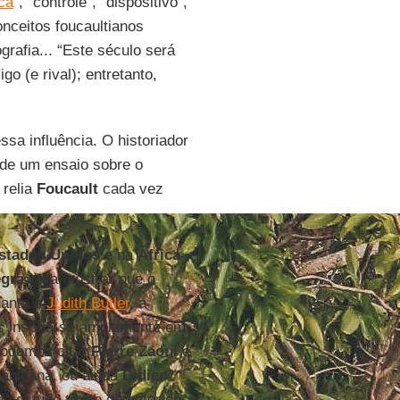
ica
”, “controle”, “dispositivo”,
onceitos foucaultianos
rafia... “Este século será
o (e rival); entretanto,
ssa influência. O historiador
r de um ensaio sobre o
 relia
Foucault
cada vez
stados Unidos
e na
África
egra
para mostrar que o
uanto à
Judith Butler
, a
is inspira-se amplamente em
podemos citar
Pierre Zaoui
e
aultiana, ou ainda
Didier
e estudo típico do autor de