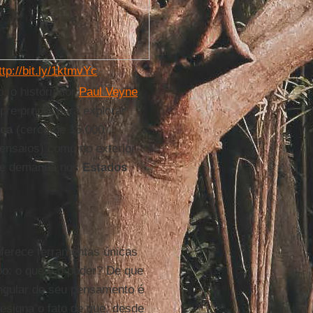
ttp://bit.ly/1ktmvYc
, o historiador
Paul Veyne
:
pre pronto para explorar
ça
(cerca de 15.000
 ensaios) como no exterior
nde demanda nos
Estados
ferece ferramentas únicas
po: o que é o poder? De que
angular do seu pensamento é
designa o fato de que, desde