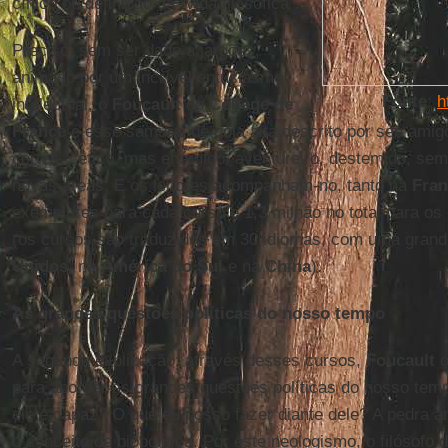
cínico ou definição da “vida filosófica”.
Preciso, sem ser dado a jargões,
animado por um incrível entusiasmo
Fonte
:
h
intelectual, o
Foucault
do
Collège
de
France
é esse samurai de gola alta descrito por seu amigo
cortês, cético, mas enérgico, aventureiro, destemido, sem
novas áreas. E os leitores acompanham-no, tanto na
Fran
exemplares para cada curso e 1,3 milhão no total para os
(os cursos são traduzidos em 30 idiomas, com uma gra
Unidos
, na
América do Sul
e na
China
).
As grandes questões políticas do nosso tempo
A segunda explicação: através desses cursos,
Foucault
o
para abordar as grandes questões políticas do nosso tem
ele é capaz? O que eu posso fazer diante dele? A pedra 
o conceito de biopolítica. Por este neologismo, o filósofo 