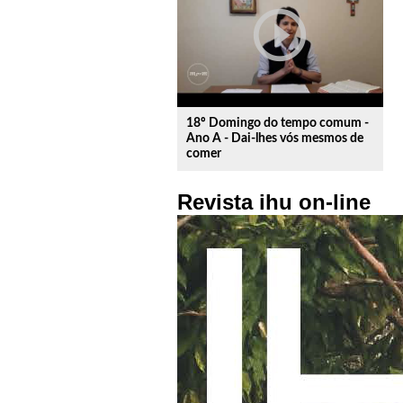
play_circle_outline
18º Domingo do tempo comum -
Ano A - Dai-lhes vós mesmos de
comer
Revista ihu on-line