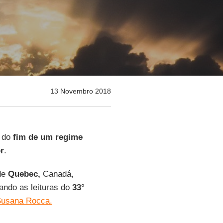
13 Novembro 2018
e do
fim de um regime
r
.
de
Quebec,
Canadá,
ando as leituras do
33°
usana Rocca.