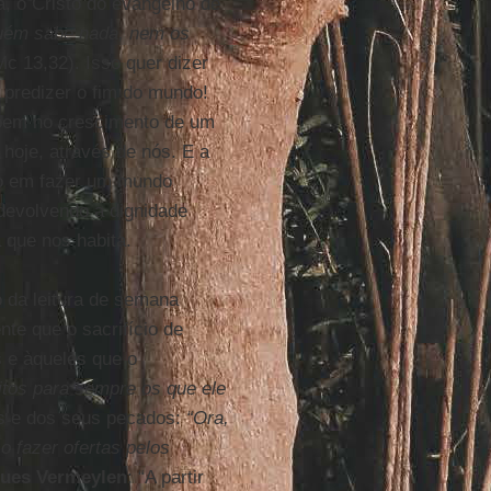
, o Cristo do evangelho de
guém sabe nada, nem os
c 13,32). Isso quer dizer
predizer o fim do mundo!
ipem no crescimento de um
hoje, através de nós. E a
to em fazer um mundo
 devolvendo a dignidade
 que nos habita.
o da leitura de semana
nte que o sacrifício de
s e àqueles que o
eitos para sempre os que ele
tes e dos seus pecados:
“Ora,
 fazer ofertas pelos
ues Vermeylen
: “A partir