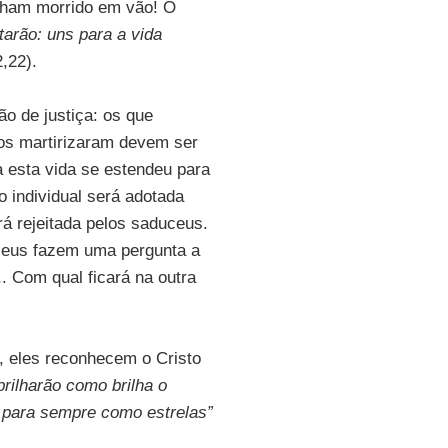
enham morrido em vão! O
arão: uns para a vida
,22).
ão de justiça: os que
os martirizaram devem ser
a esta vida se estendeu para
o individual será adotada
rá rejeitada pelos saduceus.
ceus fazem uma pergunta a
. Com qual ficará na outra
l, eles reconhecem o Cristo
rilharão como brilha o
o para sempre como estrelas”