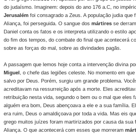
do judaísmo. Imaginem: depois do ano 176 a.C, no impéri
Jerusalém
foi consagrado a Zeus. A população judia que f
Aliança, foi perseguida. O sangue dos
mártires
se derrama
Daniel conta os fatos e os interpreta utilizando o estilo apo
do fim dos tempos, do combate do final que acontecerá com
sobre as forças do mal, sobre as divindades pagãs.
A passagem que lemos hoje conta a intervenção divina po
Miguel
, o chefe das legiões celeste. No momento em que 
salvo por Deus. Porém, surgiu um grande problema. Voc
acreditavam na ressurreição após a morte. Eles acredit
retribuição nesta vida, segundo o bem ou o mal que eles 
alguém era bom, Deus abençoava a ele e a sua família. El
era ruim, Deus o amaldiçoava por toda a vida. Mas eis qu
grego muitos juízes foram martirizados por causa da sua 
Aliança. O que acontecerá com esses que morreram
márt