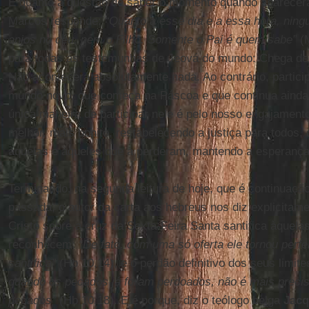
E quanto à questão de saber o momento quando aparecerá
Marcos responde:
“Quanto a esse dia e a essa hora, nin
anjos no céu, nem o Filho. Somente o Pai é quem sabe”
(M
para todas as testemunhas de Jeová do mundo: Chega de 
Não acontecerá absolutamente nada. Ao contrário, partic
mundo novo, que começa na Páscoa e que continua ainda 
única maneira de participar nele é pelo nosso engajamen
melhor, mais bonito, restabelecendo a justiça para todos,
àquelas e àqueles que a perderam, mantendo a esperança
Terminando, na segunda leitura de hoje, que é continuaçã
passada, o autor da carta aos hebreus nos diz explicitame
Cristo sobre a cruz da Sexta-Feira Santa santifica àquela
reconhecem:
“De fato, com uma só oferta ele tornou perf
santifica”
(Hb 10,14), e o perdão definitivo dos seus limi
quando os pecados já foram perdoados, não é mais preciso
pecados”
(Hb 10,18). E é porque, diz o teólogo belga
Jacq