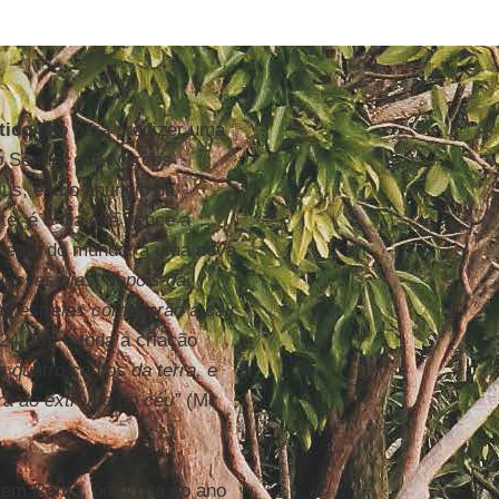
tico
não para predizer uma
do Senhor que Marcos
sus, é já o anúncio da
e; é o dia que vence a
mento do mundo, a uma nova
Nesses dias, depois da
, as estrelas começarão a cair
4-25), e toda a criação
s quatro cantos da terra, e
rra ao extremo do céu”
(Mc
 em Roma, por volta do ano