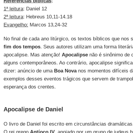
Referências bíblicas
:
1ª leitura
: Daniel 12
2ª leitura
: Hebreus 10,11-14.18
Evangelho:
Marcos 13,24-32
No final de cada ano litúrgico, os textos bíblicos que nos
fim dos tempos
. Seus autores utilizam uma forma liter
apocalipse. Mas atenção!
Apocalipse
não é sinônimo de 
alguns contemporâneos. Ao contrário, apocalipse signific
dizer: anúncio de uma
Boa Nova
nos momentos difíceis da
exemplos desses eventos trágicos que servem de trampol
esperança dos crentes.
Apocalipse de Daniel
O livro de Daniel foi escrito em circunstâncias dramática
O rei grego
Antíoco IV
, apoiado por um grupo de judeus h