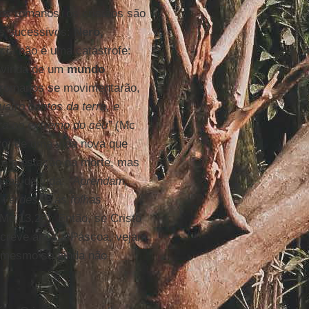
los romanos, os cristãos são
es sucessivos:
Nero,
cia não é uma catástrofe:
a vinda de um
mundo
s romanos se movimentarão,
uatro cantos da terra, e
ra ao extremo do céu”
(Mc
vo, de uma vida nova que
 e a estação da morte, mas
ssas de vida:
“Aprendam,
 verdes, e as folhas
(Mc 13,28). Então, se Cristo
escreve após a Páscoa, vejam
 mesmo se ainda não