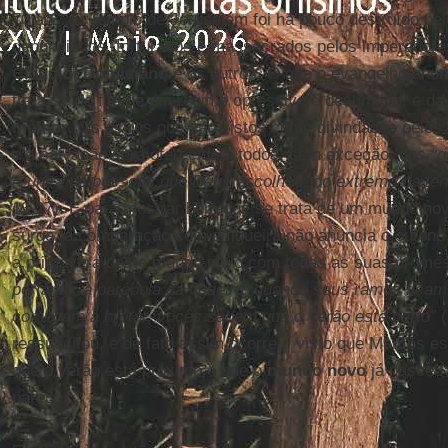
70 a.C. O Templo de Jerusalém foi há pouco destruído pe
denunciados, torturados e massacrados pelos imperador
Cláudio, Domiciano
e os outros. O que o evangelho anun
trata-se do fim de um regime opressivo e desumano, e d
melhor
. Os astros que são vistos como divindades pelo
e a salvação será oferecida a todos, sem exceção, dos
“q
reunirá as pessoas que Deus escolheu, do extremo da ter
13,27). E para mostrar bem que se trata de um mundo no
surge, a comparação com a figueira não anuncia o outono
a primavera deste mundo novo com todas as suas prome
portanto, a parábola da figueira: quando seus ramos ficam
começam a brotar, vocês sabem que o verão está perto”
ressuscitou, e de fato assim ocorreu, visto que Marcos 
que o verão está próximo e que o
mundo novo
já nasceu
parece.