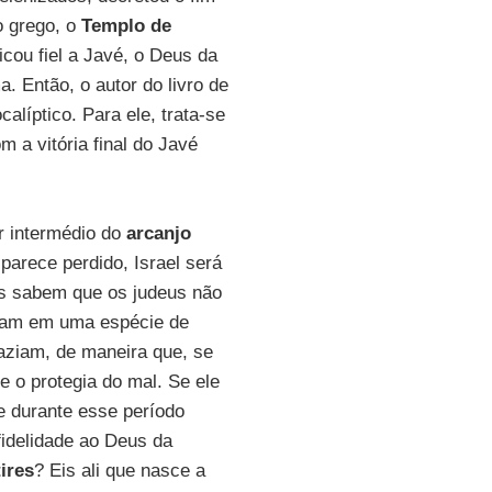
o grego, o
Templo de
icou fiel a Javé, o Deus da
. Então, o autor do livro de
calíptico. Para ele, trata-se
 a vitória final do Javé
r intermédio do
arcanjo
parece perdido, Israel será
ês sabem que os judeus não
avam em uma espécie de
faziam, de maneira que, se
e o protegia do mal. Se ele
e durante esse período
fidelidade ao Deus da
ires
? Eis ali que nasce a