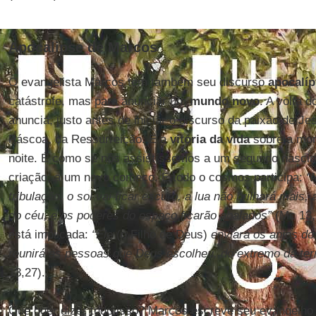
Apocalipse de Marcos
O evangelista Marcos tem também seu discurso
apocalíp
catástrofe, mas para anunciar um
mundo novo
. A volta 
anuncia, justo antes de iniciar o discurso da paixão de Je
Páscoa, da Ressurreição. É a
vitória da vida
sobre a mort
noite. É como se nós assistíssemos a um segundo nasci
criação, a um novo começo. E todo o cosmos participa:
“
tribulação, o sol vai ficar escuro, a lua não brilhará mais
do céu, e os poderes do espaço ficarão abalados”
(Mc 13,2
está implicada:
“Ele
(o Filho de Deus)
enviará os anjos do
reunirá as pessoas que Deus escolheu, do extremo da te
13,27).
Que quer dizer tudo isso? Marcos escreve seu evangelho