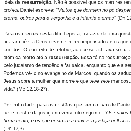
ideia da
ressurreição
. Não é possível que os mártires t
profeta Daniel escreve:
“Muitos que dormem no pó despert
eterna, outros para a vergonha e a infâmia eternas”
(Dn 12
Para os crentes desta difícil época, trata-se de uma quest
ficaram fiéis a Deus devem ser recompensados e os que 
punidos. O conceito de retribuição que se aplicava só par
além da morte até a
ressurreição
. Essa fé na ressurreiçã
pelo judaísmo de tendência farisaica, enquanto que ela se
Podemos vê-lo no evangelho de Marcos, quando os sadu
Jesus sobre a mulher que morre e que teve sete maridos..
vida? (Mc 12,18-27).
Por outro lado, para os cristãos que leem o livro de Danie
luz e mestre da justiça no versículo seguinte:
“Os sábios b
firmamento, e os que ensinam a muitos a justiça brilharã
(Dn 12,3).