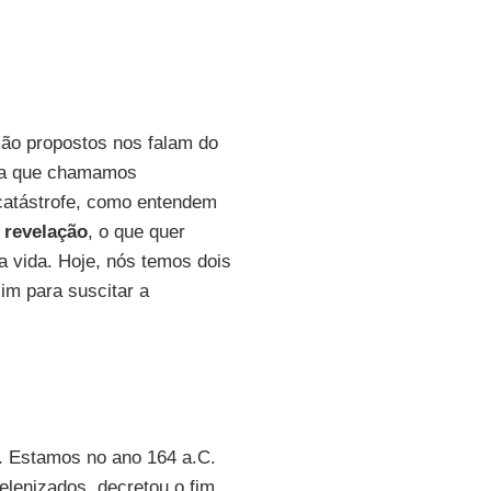
 são propostos nos falam do
ária que chamamos
catástrofe, como entendem
a
revelação
, o que quer
 vida. Hoje, nós temos dois
im para suscitar a
s. Estamos no ano 164 a.C.
elenizados, decretou o fim