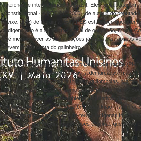
nacionais e internacionais do Brasil. Eles ressuscitaram
Constitucional - a PEC 215/2000 - de autoria do deputado
- vixe, vixe) de Roraima. Esta
PEC
estabelece que quem d
indígena não é a forma tradicional de ocupação, mas o C
até mesmo rever as demarcações já feitas. As raposas v
devem tomar conta do galinheiro.
O relatório aprovado do deputado
Osmar Serraglio
(PMDB-
essa última parte sobre as terras já demarcadas, mas con
representa um golpe contra índios e quilombolas. Manteve
incorporadas à
PEC 215,
como a do deputado
Carlos So
que determina que as Assembleias Legislativas devem se
demarcações - o que é competência da União - “a fim de s
prejuízos que a demarcação de terras indígenas impõe às
não explica que prejuízos são esses e, afinal, quem são o
Agonia do canário