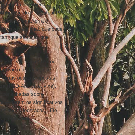
 a Proposta de Emenda
Almir Sá,
do PPB (atual PP
ecide se uma terra é
ongresso Nacional, que pode
otam que são elas que
PR - vixe, vixe) retirou
servou o restante, que
 várias outras propostas
uza
(PSD-AM, vixe, vixe),
r consultadas sobre
e evitarem os significativos
 unidades federadas”. Ele
s prejudicados.