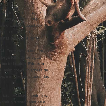
. Os índios, é claro, se
, comandante da luta pela
ram o apoio do deputado
ísimo retrocesso,
listas por novas terras”.
CJ
. Entre eles, a fina flor da
larga folha de serviços
Alberto Lupion, Eduardo
e,
além dos cultivadores de
es,
inimigos declarados dos
criada exclusivamente para
lenário. Resta saber se a