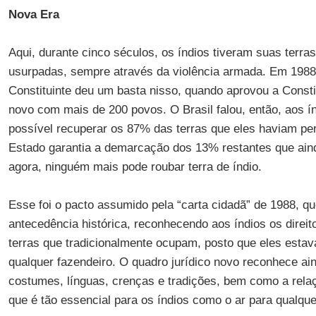
Nova Era
Aqui, durante cinco séculos, os índios tiveram suas terra
usurpadas, sempre através da violência armada. Em 1988
Constituinte deu um basta nisso, quando aprovou a Const
novo com mais de 200 povos. O Brasil falou, então, aos í
possível recuperar os 87% das terras que eles haviam per
Estado garantia a demarcação dos 13% restantes que aind
agora, ninguém mais pode roubar terra de índio.
Esse foi o pacto assumido pela “carta cidadã” de 1988, q
antecedência histórica, reconhecendo aos índios os direito
terras que tradicionalmente ocupam, posto que eles esta
qualquer fazendeiro. O quadro jurídico novo reconhece ai
costumes, línguas, crenças e tradições, bem como a relaç
que é tão essencial para os índios como o ar para qualque