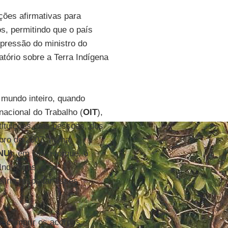
ções afirmativas para
s, permitindo que o país
xpressão do ministro do
atório sobre a Terra Indígena
mundo inteiro, quando
acional do Trabalho (
OIT
),
tituições, das pessoas, dos
mbro de 2007, numa
NU
), em Nova Iorque, o
Indígenas, e se
iria respeitar esses
escumprir os acordos