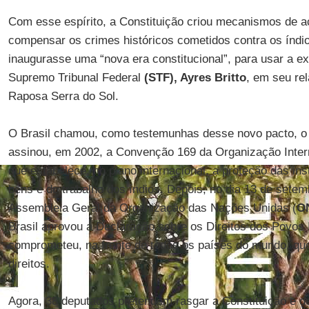
Com esse espírito, a Constituição criou mecanismos de a
compensar os crimes históricos cometidos contra os índio
inaugurasse uma “nova era constitucional”, para usar a e
Supremo Tribunal Federal
(STF), Ayres Britto
, em seu rel
Raposa Serra do Sol.
O Brasil chamou, como testemunhas desse novo pacto, o 
assinou, em 2002, a Convenção 169 da Organização Intern
que estabelece, no plano internacional, a proteção das ins
bens e do trabalho dos índios. Depois, no dia 13 de sete
Assembleia Geral da Organização das Nações Unidas (
O
Brasil aprovou a Declaração sobre os Direitos dos Povos 
comprometeu, na frente de todos os países do mundo, que 
direitos.
Agora, 38 deputados pretendem rasgar a Constituição e d