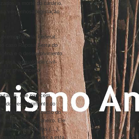
uzados, a morte do canário,
essa vergonhosa legislação
upremo Tribunal Federal,
 no caso Raposa Serra do
dígena e o desenvolvimento
 seja, a igualdade civil-
e por preconceito
eputados, que parecem
rio do Descobrimento do
 aberta com um discurso do
feito do Rio de Janeiro. Ele
ígena: “Os selvícolas (…),
nossa nacionalidade; a esta