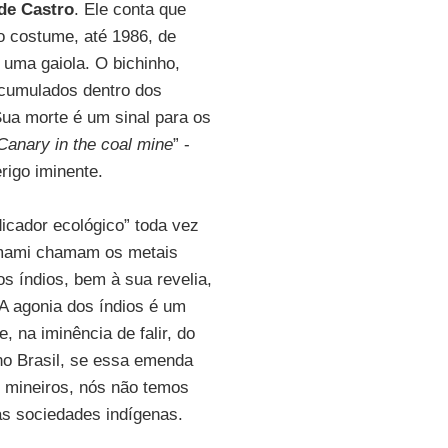
de Castro
. Ele conta que
o costume, até 1986, de
 uma gaiola. O bichinho,
acumulados dentro dos
Sua morte é um sinal para os
Canary in the coal mine
” -
rigo iminente.
icador ecológico” toda vez
nomami chamam os metais
s índios, bem à sua revelia,
A agonia dos índios é um
 na iminência de falir, do
 no Brasil, se essa emenda
os mineiros, nós não temos
as sociedades indígenas.