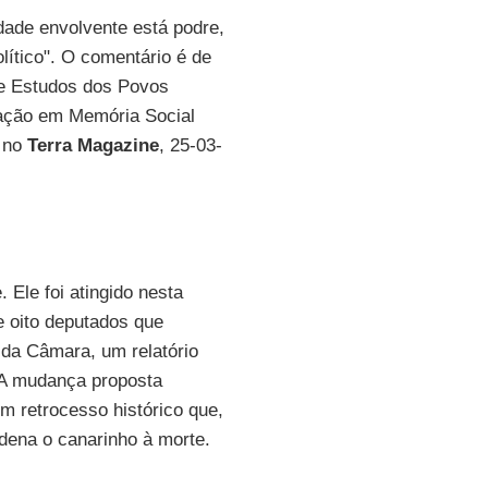
dade envolvente está podre,
olítico". O comentário é de
e Estudos dos Povos
ação em Memória Social
no
Terra Magazine
, 25-03-
 Ele foi atingido nesta
 e oito deputados que
 da Câmara, um relatório
. A mudança proposta
um retrocesso histórico que,
ndena o canarinho à morte.