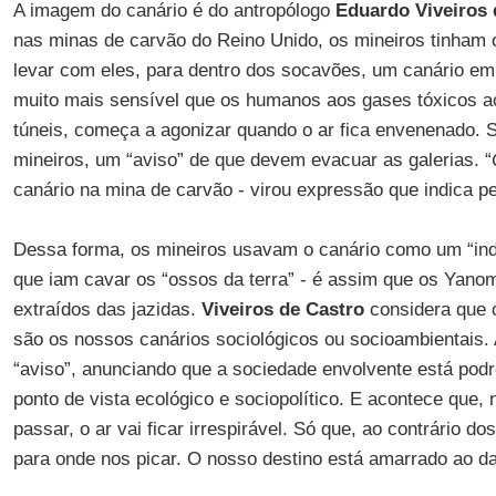
A imagem do canário é do antropólogo
Eduardo Viveiros 
nas minas de carvão do Reino Unido, os mineiros tinham 
levar com eles, para dentro dos socavões, um canário em
muito mais sensível que os humanos aos gases tóxicos 
túneis, começa a agonizar quando o ar fica envenenado. 
mineiros, um “aviso” de que devem evacuar as galerias. “
canário na mina de carvão - virou expressão que indica pe
Dessa forma, os mineiros usavam o canário como um “ind
que iam cavar os “ossos da terra” - é assim que os Ya
extraídos das jazidas.
Viveiros de Castro
considera que o
são os nossos canários sociológicos ou socioambientais. 
“aviso”, anunciando que a sociedade envolvente está podre,
ponto de vista ecológico e sociopolítico. E acontece que,
passar, o ar vai ficar irrespirável. Só que, ao contrário d
para onde nos picar. O nosso destino está amarrado ao d