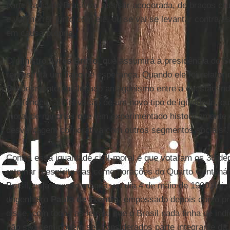
parte sadia do Brasil vai assistir acocorada, de braços cr
e vai morrer junto com ele, ou se vai se levantar contra 
em causa própria.
O ministro
Ayres Britto,
que assumirá a presidência do S
representa um fiapo de esperança. Quando ele foi relator
Sol desmontou o alegado antagonismo entre a questão in
e defendeu “a efetivação de um novo tipo de igualdade, qual
moral de minorias que têm experimentado historicamente 
desvantagem corporativa com outros segmentos sociais”.
Contra essa igualdade civil-moral é que votaram os 38 d
retomar o espírito das comemorações do Quarto Centená
Brasil, cuja sessão magna, no dia 4 de maio de 1900, foi
engenheiro
Paulo de Frontin
, empossado depois como pre
disse, com todas as letras, que o Brasil nada tinha de ind
não são nem podem ser considerados parte integrante da 