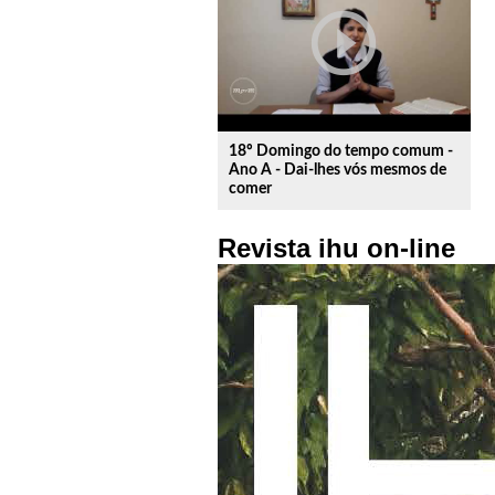
play_circle_outline
18º Domingo do tempo comum -
Ano A - Dai-lhes vós mesmos de
comer
Revista ihu on-line