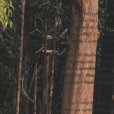
A sessão da
CCJ
, tumultuada, durou mais de quatro horas
fizeram presentes e protestaram, entre eles, Jaci Makuxi
demarcação da Terra Indígena Raposa Serra do Sol. Tive
Alessandro Molon (PT-RJ)
, para quem a
PEC
é um “grav
gritantemente inconstitucional, que atende a sanha do rura
O relatório foi aprovado com o voto de 38 deputados da
C
moralidade pública, da retidão e da honestidade, com uma 
prestados a si próprios:
Paulo Maluf, Esperidião Amin, 
Cunha, Eliseu Padilha
e - que vergonha! -
Roberto Freir
cacau do sul da Bahia,
Felix Mendonça
e
Paulo Magalhã
Pataxó e Tupinambá.
Agora, com o relatório aprovado, uma Comissão especial 
isto, vai elaborar a emenda que deve ser apresentada ao p