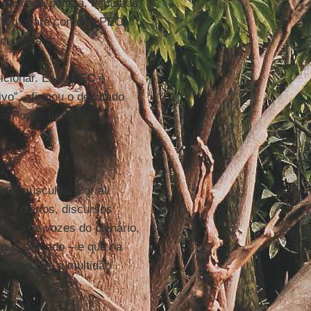
 bancada petista, deputado
 articulará contra a PEC
curadas.
sicionar. Essa
PEC
é
vo”, afirmou o deputado
 dos Povos Indígenas.
 maiúsculas. Por ali
ios diários, discursos
roço de vozes do plenário,
ivo destacado – e que na
iverso que a multidão