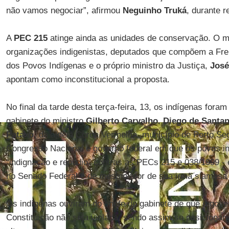
não vamos negociar”, afirmou
Neguinho Truká
, durante 
A
PEC 215
atinge ainda as unidades de conservação. O m
organizações indigenistas, deputados que compõem a Fre
dos Povos Indígenas e o próprio ministro da Justiça,
José
apontam como inconstitucional a proposta.
No final da tarde desta terça-feira, 13, os indígenas fora
gabinete do ministro
Gilberto Carvalho. Diego de Santa
Pataxó,
da aldeia Coroa Vermelha, município de Porto Segu
Congresso Nacional e governo federal em que os povos 
“indignação e repúdio” contras as PECs 215 e 038/1999 - 
no Senado Federal e de mesmo teor de sua irmã siamesa
Os indígenas ouviram do chefe do gabinete de que o gover
Constituição não seja violada, sendo assim se posicionan