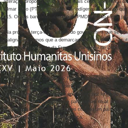
alteração proposta pelas PECs. Mais cedo, a liderança da
Jilmar Tatto (PT/SP), recebeu os indígenas e garantiu que
215. Outras bancadas, como a do PMDB, estão sendo pro
“Na próxima terça-feira a base do governo tem que se po
maligna, queremos que a demarcação fique com o Executi
Padre Ton, presidente da Frente Parlamentar de Defesa
Mobilizações permanentes
O Salão Verde do Congresso Nacional pode ser grafado em
desfilam parlamentares à espera das manchetes e noticiár
repousam no carpete verde e encontram paz longe do alvo
além de ser um lugar distinto e parte de um ritual legislat
maioria das vezes não engloba os ritos de um país mais d
engravatada da Capital da República.