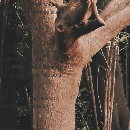
m ritual depois que saíram
ue os indígenas pensam e
mpo, dos nossos
ia Araticum da Mata
bancada ruralista, Araticum
as não podem ir pelo
vem fazer com que o caminho
er levada em conta, não só a
reitos. Quando aprendemos
so jeito seja parte do
os: são cerca de 200