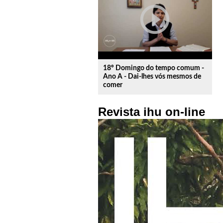
play_circle_outline
18º Domingo do tempo comum -
Ano A - Dai-lhes vós mesmos de
comer
Revista ihu on-line