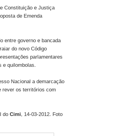
 Constituição e Justiça
Proposta de Emenda
do entre governo e bancada
 raiar do novo Código
epresentações parlamentares
s e quilombolas.
resso Nacional a demarcação
 rever os territórios com
al do
Cimi
, 14-03-2012. Foto