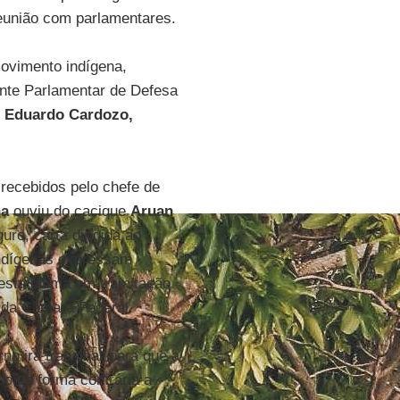
reunião com parlamentares.
ovimento indígena,
nte Parlamentar de Defesa
 Eduardo Cardozo,
m recebidos pelo chefe de
na
ouviu do cacique
Aruan
ro, carta dirigida ao
indígenas expressam
esta última em tramitação
 da Câmara Federal.
no irá trabalhar para que a
do de forma contrária a