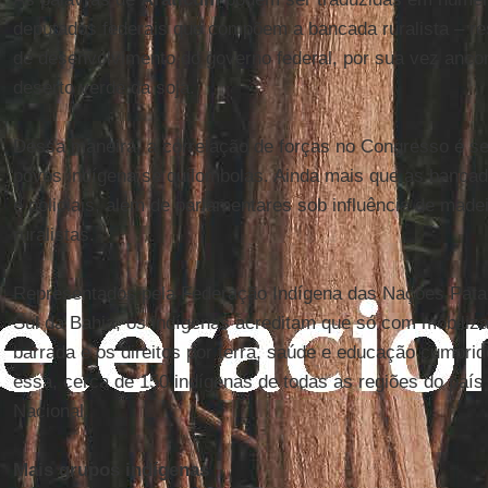
deputados federais que compõem a bancada ruralista – re
de desenvolvimento do governo federal, por sua vez anco
deserto verde da soja.
Dessa maneira, a correlação de forças no Congresso é s
povos indígena se quilombolas. Ainda mais que as bancad
e policiais, além de parlamentares sob influência de made
ruralistas.
Representados pela Federação Indígena das Nações Pat
Sul da Bahia, os indígenas acreditam que só com mobiliz
barrada e os direitos por terra, saúde e educação cumpri
essa, cerca de 150 indígenas de todas as regiões do paí
Nacional.
Mais grupos indígenas