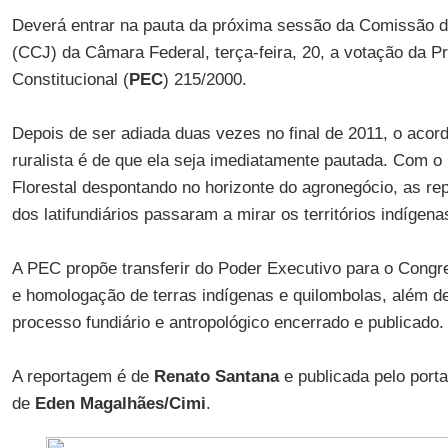
Deverá entrar na pauta da próxima sessão da Comissão de
(CCJ) da Câmara Federal, terça-feira, 20, a votação da 
Constitucional (
PEC
) 215/2000.
Depois de ser adiada duas vezes no final de 2011, o acor
ruralista é de que ela seja imediatamente pautada. Com o
Florestal despontando no horizonte do agronegócio, as r
dos latifundiários passaram a mirar os territórios indígena
A PEC propõe transferir do Poder Executivo para o Cong
e homologação de terras indígenas e quilombolas, além de
processo fundiário e antropológico encerrado e publicado.
A reportagem é de
Renato Santana
e publicada pelo port
de
Eden Magalhães/Cimi
.