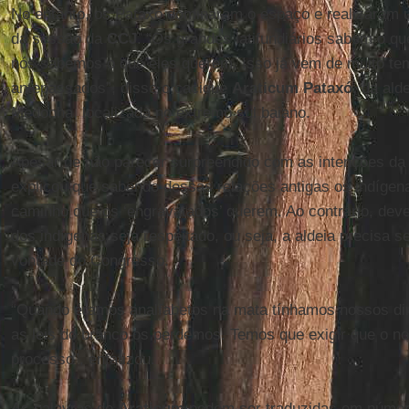
No entanto, os Pataxó dominaram o espaço e realizaram u
da sessão da
CCJ
. “Os grandes latifundiários sabem o q
nós sabemos o que eles querem. Isso já vem de muito te
antepassados”, disse o cacique
Araticum Pataxó,
da alde
Medonha, localizada no extremo sul baiano.
Apesar de não parecer surpreendido com as intenções da 
explicou que sabendo dessas relações antigas os indígen
caminho que os ‘engravatados’ querem. Ao contrário, de
dos indígenas seja respeitado, ou seja, a aldeia precisa s
vontade do Congresso.
“Quando éramos analfabetos na mata tínhamos nossos di
as leis do branco os perdemos. Temos que exigir que o nos
processo”, enfatizou.
As palavras de
Araticum
podem ser traduzidas em númer