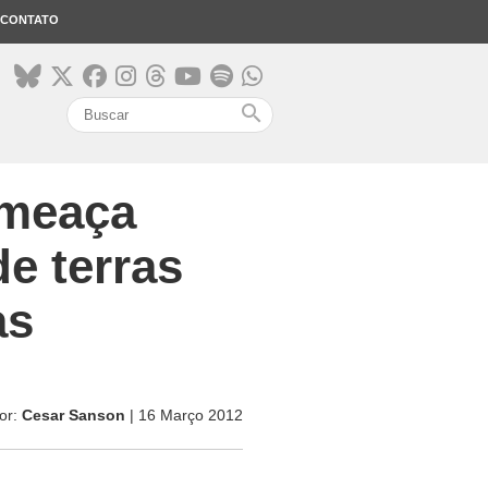
CONTATO
search
ameaça
e terras
as
or:
Cesar Sanson
| 16 Março 2012