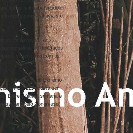
spaldados pelo atual modelo
rado nos pastos, canaviais e
empre desfavorável aos
as evangélica, de delegados
ireiros, votam junto com os
axó e Tupinambá do Extremo
ação a PEC 215 poderá ser
dos. Entre a última semana e
s passaram pelo Congresso