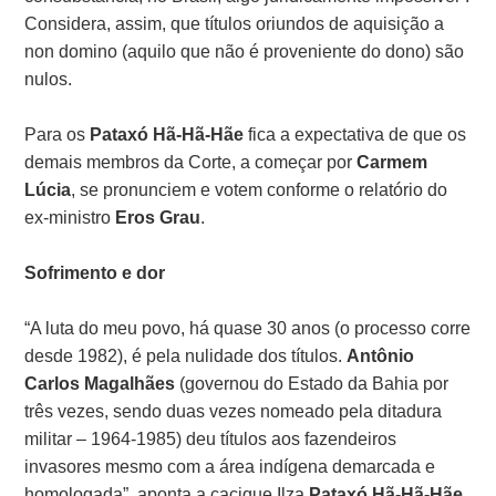
Considera, assim, que títulos oriundos de aquisição a
non domino (aquilo que não é proveniente do dono) são
nulos.
Para os
Pataxó Hã-Hã-Hãe
fica a expectativa de que os
demais membros da Corte, a começar por
Carmem
Lúcia
, se pronunciem e votem conforme o relatório do
ex-ministro
Eros Grau
.
Sofrimento e dor
“A luta do meu povo, há quase 30 anos (o processo corre
desde 1982), é pela nulidade dos títulos.
Antônio
Carlos Magalhães
(governou do Estado da Bahia por
três vezes, sendo duas vezes nomeado pela ditadura
militar – 1964-1985) deu títulos aos fazendeiros
invasores mesmo com a área indígena demarcada e
homologada”, aponta a cacique Ilza
Pataxó Hã-Hã-Hãe
.