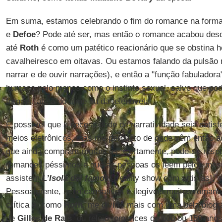
Em suma, estamos celebrando o fim do romance na forma
e
Defoe
? Pode até ser, mas então o romance acabou de
até
Roth
é como um patético reacionário que se obstina 
cavalheiresco em oitavas. Ou estamos falando da pulsão 
narrar e de ouvir narrações), e então a "função fabuladora
humano pelo menos como o instinto sexual, salvo que po
formas, até a do filme ou da telenovela.
É possível que a necessidade de narratividade seja satisfe
meios eletrônicos, mas me pergunto de onde vêm então a
que ainda compram romances. Certamente, pode-se respo
romances péssimos e que as pessoas os leem pelos mes
assistem
L’Isola dei famosi
[reality show com artistas], 
Pessoalmente, acho cansativos e ilegíveis muitos romanc
crítica e, como
Roth
, me divirto mais com uma bela biogra
de
Gilles de Rais
, ou releio romances de 100 ou 150 ano