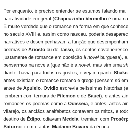
Por enquanto, é preciso entender se estamos falando mal
narratividade em geral (
Chapeuzinho Vermelho
é uma nar
É muito verdade que o romance na forma em que conhe
no século XVIII e, assim como nasceu, poderia desaparec
narrativos e desempenhavam a função que desempenham 
poemas de
Ariosto
ou de
Tasso
, os contos cavalheiresc
justamente de romance em oposição à
novel
burguesa), e
pensarmos na novela (que não é a
novel
, mas sim uma
sh
diante, havia para todos os gostos, e vejam quanto
Shake
antes existiam o romance romano e grego (pensem só e
antes de
Apuleio
,
Ovídio
escrevia belíssimas histórias (
lembrem com ternura de
Filemon
e de
Bauci
), e antes a
romances os poemas como a
Odisseia
, e antes, antes ai
vilarejo, os anciãos analfabetos contavam os mitos, e t
destino de
Édipo
, odiavam
Medeia
, tremiam com
Prosérp
Saturno
, como tantas
Madame Bovary
da época.