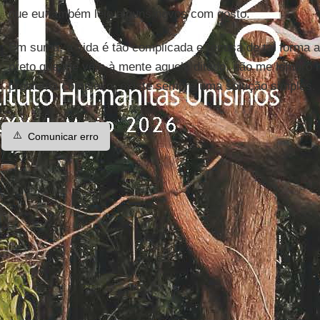
que eu também leio alguns novos com gosto.
Em suma, a vida é tão complicada e recusa de tal forma a
preto que me vem à mente aquele ditado, não me lembro 
problema complexo, existe sempre uma solução simples. 
⚠️
Comunicar erro