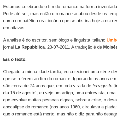
Estamos celebrando o fim do romance na forma inventad
Pode até ser, mas então o romance acabou desde os te
como um patético reacionário que se obstina hoje a escr
em oitavas.
A análise é do escritor, semiólogo e linguista italiano
Umbe
jornal
La Repubblica
, 23-07-2011. A tradução é de
Moisés
Eis o texto.
Chegado à minha idade tardia, eu colecionei uma série d
que se referem ao fim do romance. Ignorando os anos em q
são cerca de 74 anos que, em toda virada de
ferragosto
[
dia 15 de agosto], eu vejo um artigo, uma entrevista, um
que envolve muitas pessoas dignas, sobre a crise, o desa
apocalipse do romance (nos anos 1960, circulava a piada:
que o romance está morto, mas não o diz para não desagr