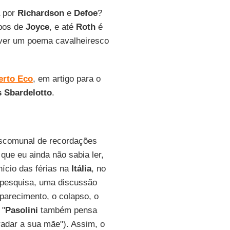
a por
Richardson
e
Defoe
?
mpos de
Joyce
, e até
Roth
é
ever um poema cavalheiresco
rto Eco
, em artigo para o
 Sbardelotto
.
escomunal de recordações
ue eu ainda não sabia ler,
início das férias na
Itália
, no
a pesquisa, uma discussão
parecimento, o colapso, o
 "
Pasolini
também pensa
adar a sua mãe"). Assim, o