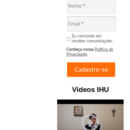
Eu concordo em
receber comunicações.
Conheça nossa
Política de
Privacidade
.
Vídeos IHU
play_circle_outline