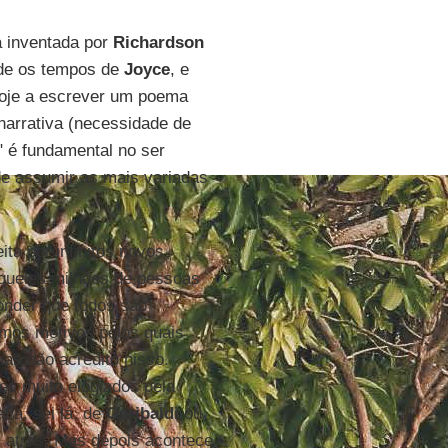
 inventada por
Richardson
sde os tempos de
Joyce
, e
hoje a escrever um poema
narrativa (necessidade de
" é fundamental no ser
de assumir as mais variadas
ita por infinitos novos
queles milhões de pessoas
nder que todos são
mos motivos pelos quais
mas não acredito nisso.
es muito elogiados pela
fia, sei lá, de
Garibaldi
ou
s atrás. Mas depois acontece