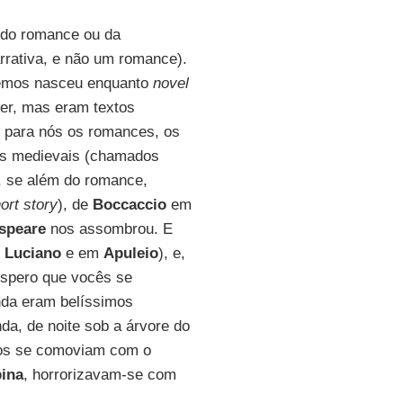
 do romance ou da
rativa, e não um romance).
cemos nasceu enquanto
novel
er, mas eram textos
para nós os romances, os
os medievais (chamados
, se além do romance,
ort story
), de
Boccaccio
em
speare
nos assombrou. E
m
Luciano
e em
Apuleio
), e,
espero que vocês se
inda eram belíssimos
nda, de noite sob a árvore do
odos se comoviam com o
ina
, horrorizavam-se com