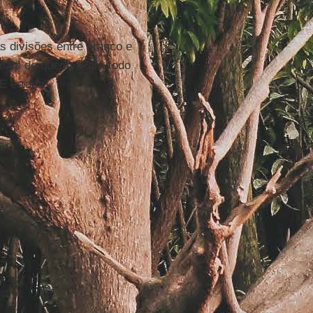
s divisões entre branco e
mais de quem: "Para todo
E errada".