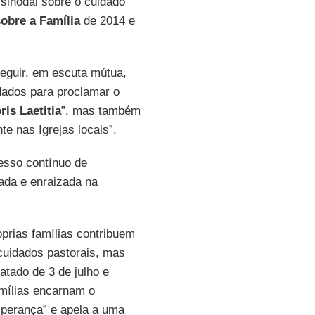
sinodal sobre o cuidado
obre a Família
de 2014 e
seguir, em escuta mútua,
dados para proclamar o
is Laetitia
”, mas também
e nas Igrejas locais”.
esso contínuo de
ada e enraizada na
óprias famílias contribuem
cuidados pastorais, mas
tado de 3 de julho e
mílias encarnam o
esperança” e apela a uma