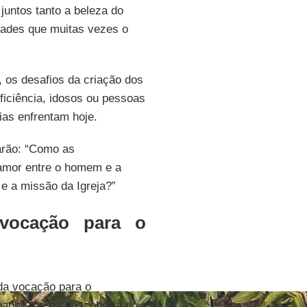
untos tanto a beleza do
idades que muitas vezes o
 os desafios da criação dos
eficiência, idosos ou pessoas
ias enfrentam hoje.
arão: “Como as
amor entre o homem e a
 e a missão da Igreja?”
vocação para o
da vocação para o
panhá-los na descoberta do