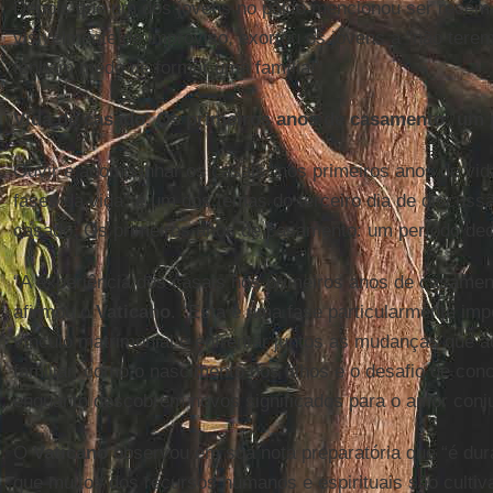
Depois que um dos jovens no palco mencionou ser recém
visivelmente de improviso, exortou os jovens a "não ter
tenham medo de formar uma família!"
Vida de casado. Os primeiros anos de casamento: um p
Ouvir e acompanhar os casais “nos primeiros anos de vid
fases da vida” é um dos temas do terceiro dia de discussão
casado. Os primeiros anos de casamento: um período dec
“A experiência dos casais nos primeiros anos de casament
afirmou o
Vaticano
. “Esta é uma fase particularmente impo
vínculo matrimonial e enfrentar juntos as mudanças que 
familiar, como o nascimento dos filhos e o desafio de conci
enquanto descobrem novos significados para o amor conjug
O
Vaticano
observou em sua nota preparatória que “é dur
que muitos dos recursos humanos e espirituais são cultiv