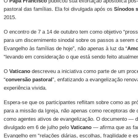
O
Papa Francisco
publicou sua exortação apostólica pós-
pastoral das famílias. Ela foi divulgada após os
Sínodos s
2015.
O encontro de 7 a 14 de outubro tem como objetivo “pros
para um discernimento sinodal sobre os passos a serem 
Evangelho às famílias de hoje”, não apenas à luz da “
Amor
“levando em consideração o que está sendo feito atualment
O
Vaticano
descreveu a iniciativa como parte de um proc
“
conversão pastoral
”, enfatizando a evangelização renov
experiência vivida.
Espera-se que os participantes reflitam sobre como as pr
para a missão da Igreja, não apenas como receptoras de 
como agentes ativos de evangelização. O documento — da
divulgado em 6 de julho pelo
Vaticano
— afirma que as fa
Evangelho em “relações diárias, escolhas, fragilidade e 