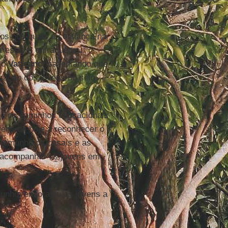
os nos quais a confiança na
ar estável enfraqueceu
u o
Vaticano
, salientando que
ucação dos jovens no seio
 e os caminhos educacionais
vens de hoje a reconhecer o
stemunho os casais e as
 “acompanhar os jovens em
junho, encorajou os jovens a