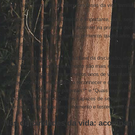
cônjuges a navegar pelas diferentes fases da vida familiar
Analisar essa fase do casamento é importante, pois, seg
Center
, 4 em cada 10 divórcios ocorrem na primeira déc
16% dos casais se divorciam nos primeiros quatro anos e
ano de casamento.
O
Vaticano
anunciou que, nessa fase da discussão, algu
“Quais formas de acompanhamento são mais eficazes para
particularmente durante os primeiros anos de vida matri
cônjuges podem ser ajudados a reconhecer e desenvolver 
espirituais, generativos e parentais?” e “Quais experiênc
fecundidade de redes familiares capazes de se apoiarem 
se tornarem fonte de acompanhamento e testemunho para 
Nas dificuldades da vida: acompa