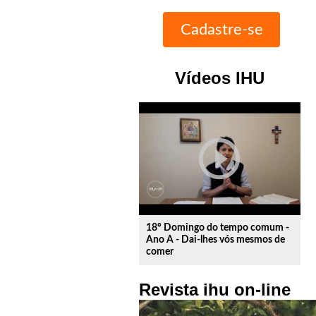
Vídeos IHU
play_circle_outline
18º Domingo do tempo comum -
Ano A - Dai-lhes vós mesmos de
comer
Revista ihu on-line