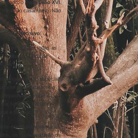
-casado, o
Papa Leão XVI
,
em medo do casamento. Não
eríodo decisivo.
a conjugal e em todas as
, intitulado “Vida de
isivo”.
o exige atenção especial”,
rtante para fortalecer o
acompanham o início da vida
liar família e trabalho,
al e familiar.”
ante esses primeiros anos
ados, os quais ajudarão os