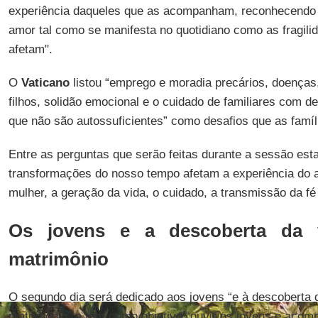
experiência daqueles que as acompanham, reconhecendo j
amor tal como se manifesta no quotidiano como as fragil
afetam".
O
Vaticano
listou “emprego e moradia precários, doenças,
filhos, solidão emocional e o cuidado de familiares com d
que não são autossuficientes” como desafios que as famíl
Entre as perguntas que serão feitas durante a sessão est
transformações do nosso tempo afetam a experiência do 
mulher, a geração da vida, o cuidado, a transmissão da fé
Os jovens e a descoberta da 
matrimônio
O segundo dia será dedicado aos jovens “e à descoberta 
matrimônio” e tem como objetivo “ouvir os jovens e acom