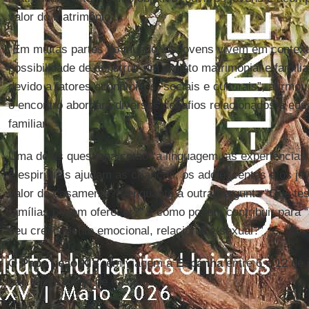
valor do matrimônio”.
“Em muitas partes do mundo, os jovens vivem em context
possibilidade de construir um projeto matrimonial e famili
devido a fatores econômicos, sociais e culturais”, afirmo
o encontro abordará diversos desafios relacionados à ed
familiar.
Uma delas questiona como “a linguagem, as experiências
e espirituais ajudam as crianças, os adolescentes e os jo
valor do casamento?”, enquanto a outra pergunta “Que te
famílias podem oferecer?” e como podem contribuir para
seu crescimento emocional, relacional e sexual?”.
O
Papa Leão XIV
, em viagem à
Espanha
entre 6 e 12 de 
não terem medo de casar.