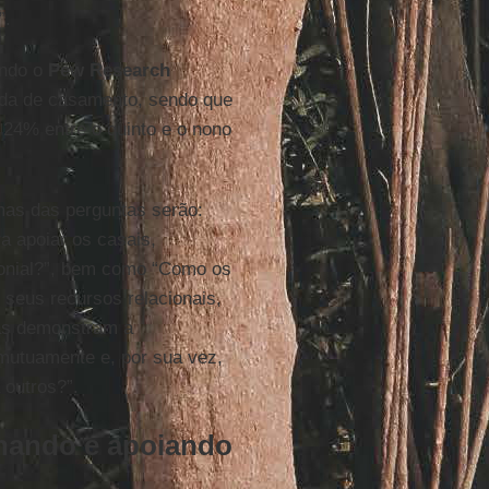
”.
undo o
Pew Research
ada de casamento, sendo que
 24% entre o quinto e o nono
mas das perguntas serão:
 apoiar os casais,
monial?”, bem como “Como os
seus recursos relacionais,
ias demonstram a
mutuamente e, por sua vez,
outros?”.
nhando e apoiando