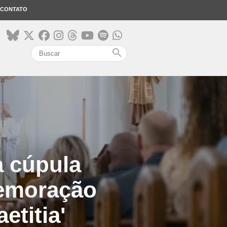
CONTATO
search
a cúpula
memoração
etitia'