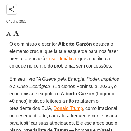
share
07 Julho 2026
O ex-ministro e escritor
Alberto Garzón
destaca o
elemento crucial que falta à esquerda para nos fazer
prestar atenção à
crise climática
: que a política a
coloque no centro do problema, sem concessões.
Em seu livro "
A Guerra pela Energia
:
Poder
,
Impérios
e a Crise Ecológica
" (Ediciones Península, 2026), o
economista e ex-político
Alberto Garzón
(Logroño,
40 anos) insta os leitores a não rotularem o
presidente dos EUA,
Donald Trump
, como irracional
ou desequilibrado, caricatura frequentemente usada
para justificar suas atrocidades. Ele esclarece que o
plano imperialista de
Trump
— bombas e mísseis,