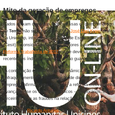
Mito da geração de empregos
Dados deixam claro que as promessas de pleno emprego e
de
Temer
não se cumpriram. Para
José Dari Krein
, profe
da Unicamp, integrante do Centro de Estudos Sindicais e
(Cesit) e considerado uma das maiores autoridades acadê
Reforma Trabalhista de 2017
, o que deve se evidenciar pr
recente nos índices de emprego não guarda qualquer rela
“A contratação está vinculada à dinâmica da economia. É
enfraquecimento e a flexibilização de direitos trabalhista
emprego”, afirma
Krein
. Para ele, a reforma efetivamente
Avançaram-se os contratos atípicos – temporários, intermi
terceirização e as fraudes na relação de emprego.
O sociólogo
Ricardo Antunes
, também professor da Unica