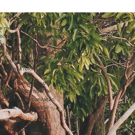
 modernização trabalhista
ssor do Instituto de Economia
 de Economia do Trabalho
micas no Brasil sobre a
imeiro é que a melhora
ção com a reforma.
 um mito achar que o
s causam maior nível de
 acelerou a precarização.
tentes, tempo parcial –, a
mp e um dos principais