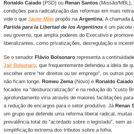
Ronaldo Caiado
(PSD) ou
Renan Santos
(Missão/MBL), t
condições para radicalização das reformas em mais retirad
vide o que
Javier Milei
propôs na
Argentina
. A chamada
L
Partida para la Libertad de los Argentinos
é um pacote 
seu governo, que amplia poderes do Executivo e promo
liberalizantes, como privatizações, desregulação e incent
Se o senador
Flávio Bolsonaro
representa a continuidade 
Jair Bolsonaro
, que frequentemente defendeu a ideia de qu
escolher entre “ter direitos ou ter emprego”, os outros pos
não ficam longe.
Romeu Zema
(Novo) e
Ronaldo Caiado
focados na “desburocratização” e na redução do “custo Br
aprofundamento viria através de maiores facilitações para
a redução de encargos para o setor produtivo. Já
Renan 
um grupo que defende uma reforma liberal radical, muitas
prevalência total do “acordado sobre o legislado”, sem as
simplificação extrema dos tributos sobre a folha.