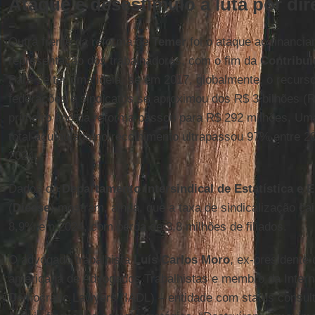
Ataque e desestímulo à luta por dir
Outra frente da reforma de
Temer
foi o ataque ao financi
representação dos trabalhadores, com o fim da
Contribuiç
Para se ter uma ideia, se em 2017, globalmente, o recurs
federações e sindicatos se aproximou dos R$ 3 bilhões (R
primeiro ano da reforma passou para R$ 292 milhões. Um
total acumulada no recolhimento ultrapassou 97% entre 2
2024.
Dados do
Departamento Intersindical de Estatística e
(
Dieese
) mostram, ainda, que a taxa de sindicalização c
8,9% em 2024, com perda de 3,8 milhões de filiados.
O advogado trabalhista
Luís Carlos Moro
, ex-presidente
americana de Advogados Trabalhistas e membro da Interna
Democratic Lawyers (IADL) – entidade com status consult