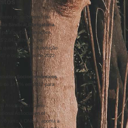
eitos
amento do movimento de
ão Sindical Obrigatória
.
o para as confederações,
$ 2,841 bilhões), no
a queda de 90%. A redução
017 e os números de 2022-
 Estudos Socioeconômicos
aiu de 14,2% em 2017 para
 da Associação Latino-
tional Association of
ivo junto à ONU –, aponta a