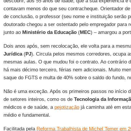
descobrir, aos 55 anos de idade, que a sua experiência e 
contavam menos do que seu contracheque. Orientador de 
de conclusão, o professor (seu nome e instituição serão 
doutorado chegou a ser ostentado pelo empregador para 
junto ao
Ministério da Educação
(
MEC
) – amargou a port
Dois anos após, sem recolocação, ele volta para a mesm
Jurídica
(
PJ
). Circula pelos mesmos corredores, ocupa 
mesmas aulas. O que mudou foi o contrato. Ao contrário 
há mais décimo terceiro, férias nem adicionais. Muito men
saque do FGTS e multa de 40% sobre o saldo do fundo, n
Não é uma exceção. Após os primeiros passos no início 
de setores inteiros, como os de
Tecnologia da Informaç
médicos e de saúde, a
pejotização
já caminha até em est
médio e fundamental.
Facilitada pela
Reforma Trabalhista de Michel Temer em 