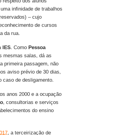
o respeito dos alunos
uma infinidade de trabalhos
preservados) – cujo
reconhecimento de cursos
a da rua.
a
IES
. Como
Pessoa
as mesmas salas, dá as
da primeira passagem, não
os aviso prévio de 30 dias,
o caso de desligamento.
dos anos 2000 e a ocupação
ão
, consultorias e serviços
abelecimentos do ensino
2017
, a terceirização de