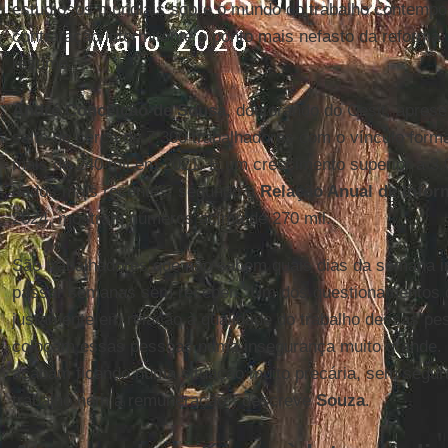
estudiosos mundiais sobre o mundo do trabalho contempor
contratação intermitente o ponto mais nefasto da reforma. 
resume.
André Conceição de Sousa
, doutorando do Cesit, apre
salto de cerca de 7.300 trabalhadores com o vínculo form
mais de 240 mil em 2021. É um crescimento superior a 3
dados mais recentes, segundo a
Relação Anual de Infor
2024, mostram números acima de 270 mil.
São trabalhadores que não sabem quais dias da semana i
passar semanas sem receber. “Um dos questionamentos q
justamente em relação à qualidade do trabalho dessas pe
colocam essas pessoas numa insegurança muito grande. 
acabam ficando numa situação muito precária, sem segu
trabalho nem à remuneração”, descreve
Souza
.