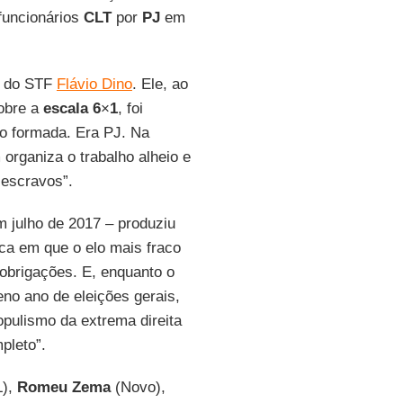
 funcionários
CLT
por
PJ
em
ro do STF
Flávio Dino
. Ele, ao
obre a
escala 6
×
1
, foi
ão formada. Era PJ. Na
 organiza o trabalho alheio e
 escravos”.
 julho de 2017 – produziu
ica em que o elo mais fraco
obrigações. E, enquanto o
no ano de eleições gerais,
pulismo da extrema direita
pleto”.
L),
Romeu Zema
(Novo),