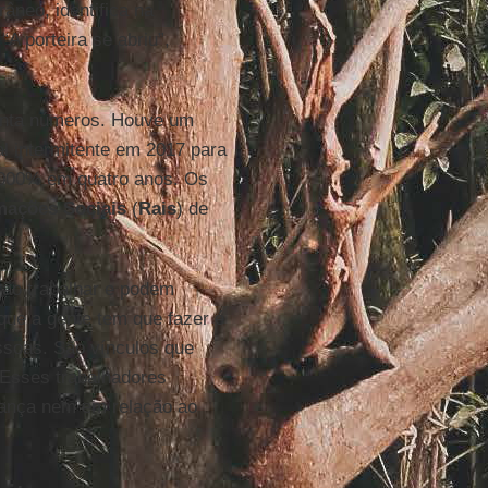
âneo, identifica na
“A porteira se abriu”,
senta números. Houve um
al intermitente em 2017 para
.000% em quatro anos. Os
mações Sociais
(
Rais
) de
rão trabalhar e podem
ue a gente tem que fazer é
ssoas. São vínculos que
Esses trabalhadores
rança nem em relação ao