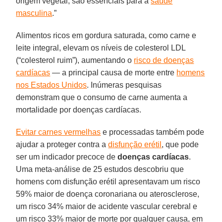
origem vegetal, são essenciais para a
saúde
masculina
.”
Alimentos ricos em gordura saturada, como carne e
leite integral, elevam os níveis de colesterol LDL
(“colesterol ruim”), aumentando o
risco de doenças
cardíacas
— a principal causa de morte entre
homens
nos Estados Unidos
. Inúmeras pesquisas
demonstram que o consumo de carne aumenta a
mortalidade por doenças cardíacas.
Evitar carnes vermelhas
e processadas também pode
ajudar a proteger contra a
disfunção erétil
, que pode
ser um indicador precoce de
doenças cardíacas
.
Uma meta-análise de 25 estudos descobriu que
homens com disfunção erétil apresentavam um risco
59% maior de doença coronariana ou aterosclerose,
um risco 34% maior de acidente vascular cerebral e
um risco 33% maior de morte por qualquer causa, em