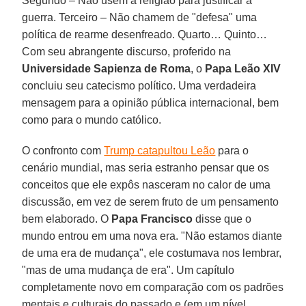
Segundo – Não usem a religião para justificar a
guerra. Terceiro – Não chamem de "defesa" uma
política de rearme desenfreado. Quarto… Quinto…
Com seu abrangente discurso, proferido na
Universidade Sapienza de Roma
, o
Papa Leão XIV
concluiu seu catecismo político. Uma verdadeira
mensagem para a opinião pública internacional, bem
como para o mundo católico.
O confronto com
Trump catapultou Leão
para o
cenário mundial, mas seria estranho pensar que os
conceitos que ele expôs nasceram no calor de uma
discussão, em vez de serem fruto de um pensamento
bem elaborado. O
Papa Francisco
disse que o
mundo entrou em uma nova era. "Não estamos diante
de uma era de mudança", ele costumava nos lembrar,
"mas de uma mudança de era". Um capítulo
completamente novo em comparação com os padrões
mentais e culturais do passado e (em um nível