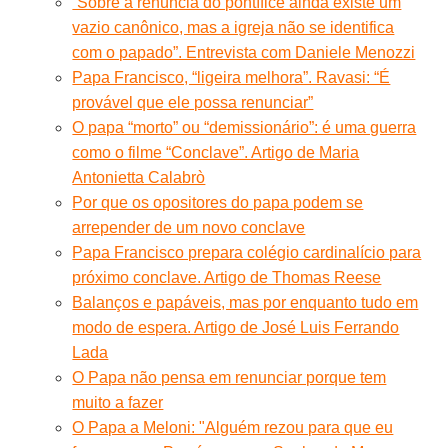
“Sobre a renúncia do pontífice ainda existe um
vazio canônico, mas a igreja não se identifica
com o papado”. Entrevista com Daniele Menozzi
Papa Francisco, “ligeira melhora”. Ravasi: “É
provável que ele possa renunciar”
O papa “morto” ou “demissionário”: é uma guerra
como o filme “Conclave”. Artigo de Maria
Antonietta Calabrò
Por que os opositores do papa podem se
arrepender de um novo conclave
Papa Francisco prepara colégio cardinalício para
próximo conclave. Artigo de Thomas Reese
Balanços e papáveis, mas por enquanto tudo em
modo de espera. Artigo de José Luis Ferrando
Lada
O Papa não pensa em renunciar porque tem
muito a fazer
O Papa a Meloni: "Alguém rezou para que eu