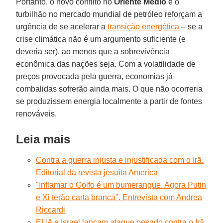
Portanto, o novo conflito no
Oriente Médio
e o
turbilhão no mercado mundial de petróleo reforçam a
urgência de se acelerar a
transição energética
– se a
crise climática não é um argumento suficiente (e
deveria ser), ao menos que a sobrevivência
econômica das nações seja. Com a volatilidade de
preços provocada pela guerra, economias já
combalidas sofrerão ainda mais. O que não ocorreria
se produzissem energia localmente a partir de fontes
renováveis.
Leia mais
Contra a guerra injusta e injustificada com o Irã.
Editorial da revista jesuíta America
"Inflamar o Golfo é um bumerangue. Agora Putin
e Xi terão carta branca". Entrevista com Andrea
Riccardi
EUA e Israel lançam ataque pesado contra o Irã,