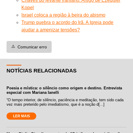
Chaves do levante iraniano. Artigo de Ezequiel
Kopel
Israel coloca a região à beira do abismo
Trump quebra o acordo do Irã. A Igreja pode
ajudar a amenizar tensões?
⚠️
Comunicar erro
NOTÍCIAS RELACIONADAS
Poesia e mística: o silêncio como origem e destino. Entrevista
especial com Mariana Ianelli
“O tempo interior, de silêncio, paciência e meditação, tem sido cada
vez mais preterido pelo imediatismo, que é a noção d[...]
LER MAIS