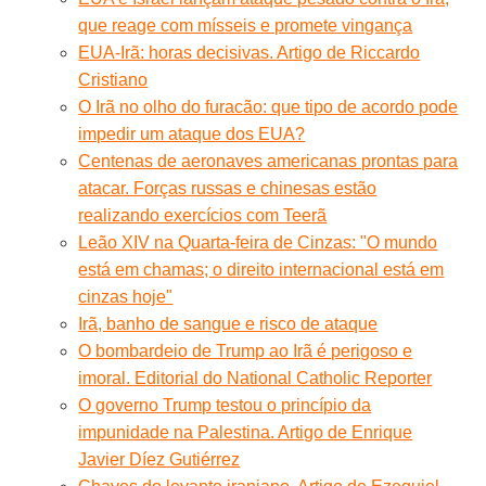
que reage com mísseis e promete vingança
EUA-Irã: horas decisivas. Artigo de Riccardo
Cristiano
O Irã no olho do furacão: que tipo de acordo pode
impedir um ataque dos EUA?
Centenas de aeronaves americanas prontas para
atacar. Forças russas e chinesas estão
realizando exercícios com Teerã
Leão XIV na Quarta-feira de Cinzas: "O mundo
está em chamas; o direito internacional está em
cinzas hoje"
Irã, banho de sangue e risco de ataque
O bombardeio de Trump ao Irã é perigoso e
imoral. Editorial do National Catholic Reporter
O governo Trump testou o princípio da
impunidade na Palestina. Artigo de Enrique
Javier Díez Gutiérrez