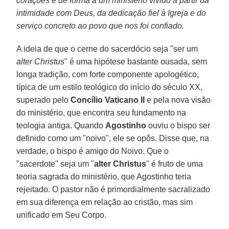
corações e dê forma a um ministério vivido a partir da
intimidade com Deus, da dedicação fiel à Igreja e do
serviço concreto ao povo que nos foi confiado.
A ideia de que o cerne do sacerdócio seja "ser um
alter Christus
" é uma hipótese bastante ousada, sem
longa tradição, com forte componente apologético,
típica de um estilo teológico do início do século XX,
superado pelo
Concílio Vaticano II
e pela nova visão
do ministério, que encontra seu fundamento na
teologia antiga. Quando
Agostinho
ouviu o bispo ser
definido como um "noivo", ele se opôs. Disse que, na
verdade, o bispo é amigo do Noivo. Que o
"sacerdote" seja um "
alter Christus
" é fruto de uma
teoria sagrada do ministério, que Agostinho teria
rejeitado. O pastor não é primordialmente sacralizado
em sua diferença em relação ao cristão, mas sim
unificado em Seu Corpo.