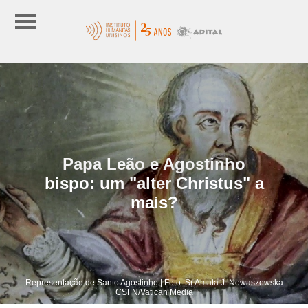
Papa Leão e Agostinho
bispo: um "alter Christus" a
mais?
Representação de Santo Agostinho | Foto: Sr Amata J. Nowaszewska
CSFN/Vatican Media