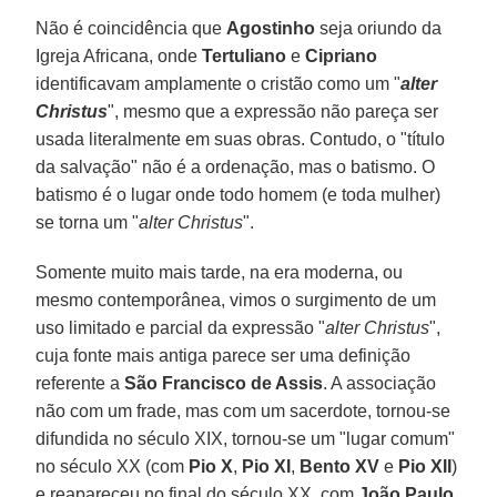
Não é coincidência que
Agostinho
seja oriundo da
Igreja Africana, onde
Tertuliano
e
Cipriano
identificavam amplamente o cristão como um "
alter
Christus
", mesmo que a expressão não pareça ser
usada literalmente em suas obras. Contudo, o "título
da salvação" não é a ordenação, mas o batismo. O
batismo é o lugar onde todo homem (e toda mulher)
se torna um "
alter Christus
".
Somente muito mais tarde, na era moderna, ou
mesmo contemporânea, vimos o surgimento de um
uso limitado e parcial da expressão "
alter Christus
",
cuja fonte mais antiga parece ser uma definição
referente a
São Francisco de Assis
. A associação
não com um frade, mas com um sacerdote, tornou-se
difundida no século XIX, tornou-se um "lugar comum"
no século XX (com
Pio X
,
Pio XI
,
Bento XV
e
Pio XII
)
e reapareceu no final do século XX, com
João Paulo