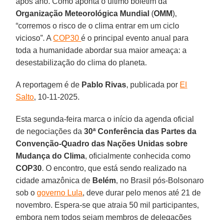
após ano. Como aponta o último boletim da
Organização Meteorológica Mundial
(
OMM
),
“corremos o risco de o clima entrar em um ciclo
vicioso”. A
COP30
é o principal evento anual para
toda a humanidade abordar sua maior ameaça: a
desestabilização do clima do planeta.
A reportagem é de
Pablo
Rivas
, publicada por
El
Salto
, 10-11-2025.
Esta segunda-feira marca o início da agenda oficial
de negociações da
30ª Conferência das Partes da
Convenção-Quadro das Nações Unidas sobre
Mudança do Clima
, oficialmente conhecida como
COP30
. O encontro, que está sendo realizado na
cidade amazônica de
Belém
, no Brasil pós-Bolsonaro
sob o
governo Lula
, deve durar pelo menos até 21 de
novembro. Espera-se que atraia 50 mil participantes,
embora nem todos sejam membros de delegações