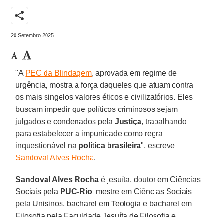
share
20 Setembro 2025
"A
PEC da Blindagem
, aprovada em regime de
urgência, mostra a força daqueles que atuam contra
os mais singelos valores éticos e civilizatórios. Eles
buscam impedir que políticos criminosos sejam
julgados e condenados pela
Justiça
, trabalhando
para estabelecer a impunidade como regra
inquestionável na
política brasileira
", escreve
Sandoval Alves Rocha
.
Sandoval Alves Rocha
é jesuíta, doutor em Ciências
Sociais pela
PUC-Rio
, mestre em Ciências Sociais
pela Unisinos, bacharel em Teologia e bacharel em
Filosofia pela Faculdade Jesuíta de Filosofia e