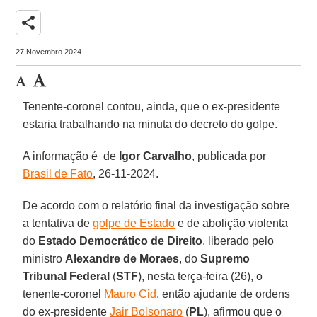
share
27 Novembro 2024
Tenente-coronel contou, ainda, que o ex-presidente
estaria trabalhando na minuta do decreto do golpe.
A informação é de
Igor Carvalho
, publicada por
Brasil de Fato
, 26-11-2024.
De acordo com o relatório final da investigação sobre
a tentativa de
golpe de Estado
e de abolição violenta
do
Estado Democrático de Direito
, liberado pelo
ministro
Alexandre de Moraes
, do
Supremo
Tribunal Federal
(
STF
), nesta terça-feira (26), o
tenente-coronel
Mauro Cid
, então ajudante de ordens
do ex-presidente
Jair Bolsonaro
(
PL
), afirmou que o