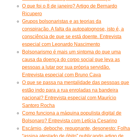
O que foi o 8 de janeiro? Artigo de Bernardo
Ricupero
Grupos bolsonaristas e as teorias da
conspiração. A falta da autopatognose, isto é, a
consciência de que se está doente. Entrevista
especial com Leonardo Nascimento
Bolsonarismo é mais um sintoma do que uma
causa da doença do corpo social que leva as
pessoas a lutar por sua própria servidão.
Entrevista especial com Bruno Cava
O que se passa na mentalidade das pessoas que
estão indo para a rua enroladas na bandeira
nacional? Entrevista especial com Maurício
Santoro Rocha
Como funciona a máquina populista digital de
Bolsonaro? Entrevista com Letícia Cesarino
Escárnio, deboche, repugnante, desonesto: Folha
“assina atestado de óbito” publicando artigo de