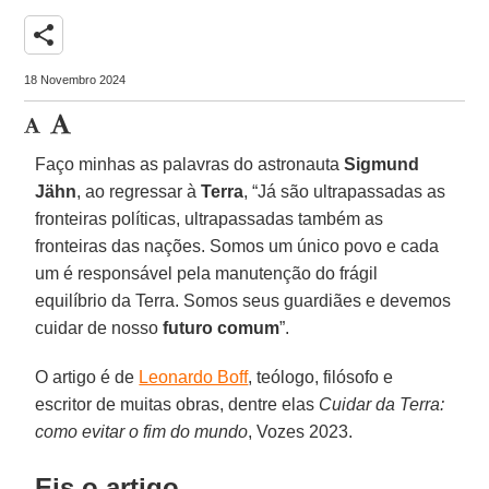
share
18 Novembro 2024
Faço minhas as palavras do astronauta
Sigmund
Jähn
, ao regressar à
Terra
, “Já são ultrapassadas as
fronteiras políticas, ultrapassadas também as
fronteiras das nações. Somos um único povo e cada
um é responsável pela manutenção do frágil
equilíbrio da Terra. Somos seus guardiães e devemos
cuidar de nosso
futuro comum
”.
O artigo é de
Leonardo Boff
, teólogo, filósofo e
escritor de muitas obras, dentre elas
Cuidar da Terra:
como evitar o fim do mundo
, Vozes 2023.
Eis o artigo.