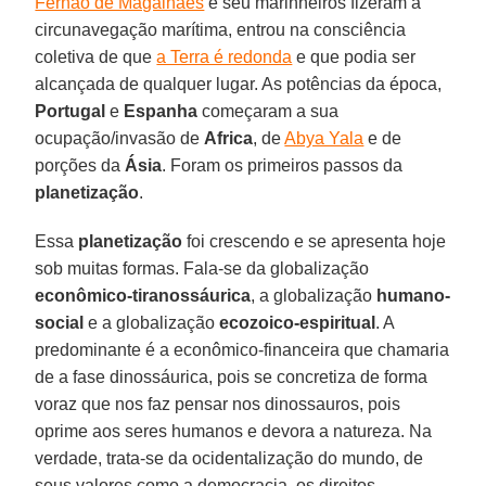
Fernão de Magalhães
e seu marinheiros fizeram a
circunavegação marítima, entrou na consciência
coletiva de que
a Terra é redonda
e que podia ser
alcançada de qualquer lugar. As potências da época,
Portugal
e
Espanha
começaram a sua
ocupação/invasão de
Africa
, de
Abya Yala
e de
porções da
Ásia
. Foram os primeiros passos da
planetização
.
Essa
planetização
foi crescendo e se apresenta hoje
sob muitas formas. Fala-se da globalização
econômico-tiranossáurica
, a globalização
humano-
social
e a globalização
ecozoico-espiritual
. A
predominante é a econômico-financeira que chamaria
de a fase dinossáurica, pois se concretiza de forma
voraz que nos faz pensar nos dinossauros, pois
oprime aos seres humanos e devora a natureza. Na
verdade, trata-se da ocidentalização do mundo, de
seus valores como a democracia, os direitos