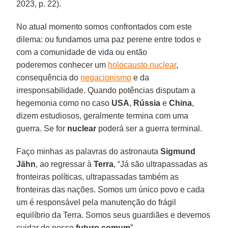
2023, p. 22).
No atual momento somos confrontados com este
dilema: ou fundamos uma paz perene entre todos e
com a comunidade de vida ou então
poderemos conhecer um
holocausto nuclear
,
consequência do
negacionismo
e da
irresponsabilidade. Quando potências disputam a
hegemonia como no caso
USA
,
Rússia
e
China
,
dizem estudiosos, geralmente termina com uma
guerra. Se for
nuclear
poderá ser a guerra terminal.
Faço minhas as palavras do astronauta
Sigmund
Jähn
, ao regressar à
Terra
, “Já são ultrapassadas as
fronteiras políticas, ultrapassadas também as
fronteiras das nações. Somos um único povo e cada
um é responsável pela manutenção do frágil
equilíbrio da Terra. Somos seus guardiães e devemos
cuidar de nosso
futuro comum
”.