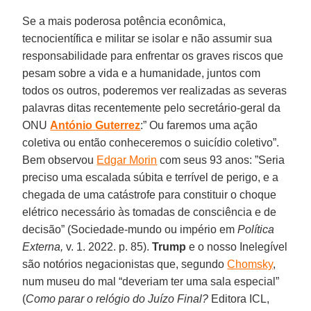
Se a mais poderosa potência econômica,
tecnocientífica e militar se isolar e não assumir sua
responsabilidade para enfrentar os graves riscos que
pesam sobre a vida e a humanidade, juntos com
todos os outros, poderemos ver realizadas as severas
palavras ditas recentemente pelo secretário-geral da
ONU
António
Guterrez
:” Ou faremos uma ação
coletiva ou então conheceremos o suicídio coletivo”.
Bem observou
Edgar Morin
com seus 93 anos: ”Seria
preciso uma escalada súbita e terrível de perigo, e a
chegada de uma catástrofe para constituir o choque
elétrico necessário às tomadas de consciência e de
decisão” (Sociedade-mundo ou império em
Política
Externa,
v. 1. 2022. p. 85).
Trump
e o nosso Inelegível
são notórios negacionistas que, segundo
Chomsky
,
num museu do mal “deveriam ter uma sala especial”
(
Como parar o relógio do Juízo Final?
Editora ICL,