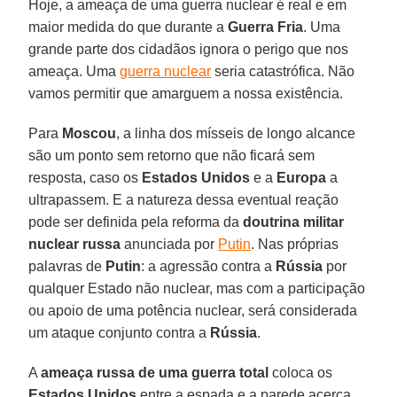
Hoje, a ameaça de uma guerra nuclear é real e em
maior medida do que durante a
Guerra Fria
. Uma
grande parte dos cidadãos ignora o perigo que nos
ameaça. Uma
guerra nuclear
seria catastrófica. Não
vamos permitir que amarguem a nossa existência.
Para
Moscou
, a linha dos mísseis de longo alcance
são um ponto sem retorno que não ficará sem
resposta, caso os
Estados Unidos
e a
Europa
a
ultrapassem. E a natureza dessa eventual reação
pode ser definida pela reforma da
doutrina militar
nuclear russa
anunciada por
Putin
. Nas próprias
palavras de
Putin
: a agressão contra a
Rússia
por
qualquer Estado não nuclear, mas com a participação
ou apoio de uma potência nuclear, será considerada
um ataque conjunto contra a
Rússia
.
A
ameaça russa de uma guerra total
coloca os
Estados Unidos
entre a espada e a parede acerca