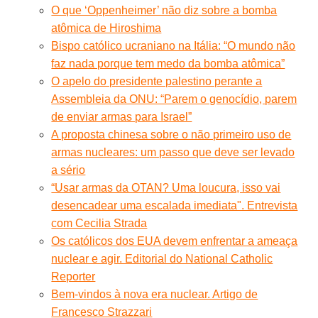
O que ‘Oppenheimer’ não diz sobre a bomba
atômica de Hiroshima
Bispo católico ucraniano na Itália: “O mundo não
faz nada porque tem medo da bomba atômica”
O apelo do presidente palestino perante a
Assembleia da ONU: “Parem o genocídio, parem
de enviar armas para Israel”
A proposta chinesa sobre o não primeiro uso de
armas nucleares: um passo que deve ser levado
a sério
“Usar armas da OTAN? Uma loucura, isso vai
desencadear uma escalada imediata". Entrevista
com Cecilia Strada
Os católicos dos EUA devem enfrentar a ameaça
nuclear e agir. Editorial do National Catholic
Reporter
Bem-vindos à nova era nuclear. Artigo de
Francesco Strazzari