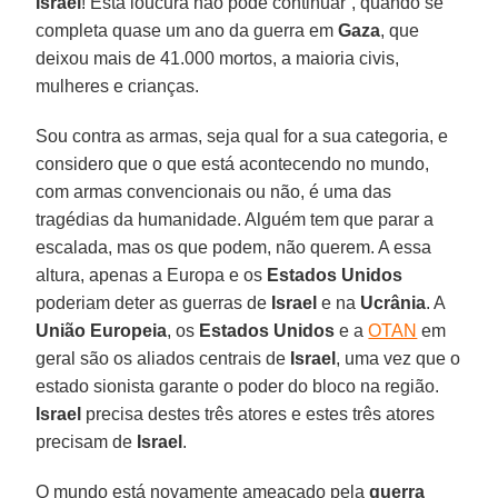
Israel
! Esta loucura não pode continuar”, quando se
completa quase um ano da guerra em
Gaza
, que
deixou mais de 41.000 mortos, a maioria civis,
mulheres e crianças.
Sou contra as armas, seja qual for a sua categoria, e
considero que o que está acontecendo no mundo,
com armas convencionais ou não, é uma das
tragédias da humanidade. Alguém tem que parar a
escalada, mas os que podem, não querem. A essa
altura, apenas a Europa e os
Estados Unidos
poderiam deter as guerras de
Israel
e na
Ucrânia
. A
União Europeia
, os
Estados Unidos
e a
OTAN
em
geral são os aliados centrais de
Israel
, uma vez que o
estado sionista garante o poder do bloco na região.
Israel
precisa destes três atores e estes três atores
precisam de
Israel
.
O mundo está novamente ameaçado pela
guerra