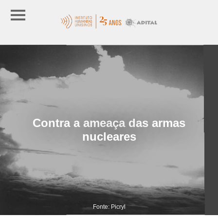
Contra a ameaça das armas
nucleares
Fonte: Picryl