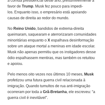
a corrida presidencial deste ano, presumivelmente a
favor de
Trump
. Musk fez pouco para impedi-
los. Enquanto isso, o empresário está apoiando
causas de direita ao redor do mundo.
No
Reino Unido
, bandidos de extrema-direita
queimaram, saquearam e aterrorizaram comunidades
minoritárias enquanto o
X
espalhava desinformação
sobre um ataque mortal a meninas em idade escolar.
Musk não apenas permitiu que os instigadores desse
ódio espalhassem mentiras, mas também os retuitou
e apoiou.
Pelo menos oito vezes nos últimos 10 meses,
Musk
profetizou uma futura guerra civil relacionada à
imigração. Quando tumultos de rua anti-imigração
ocorreram por toda a
Grã-Bretanha
, ele escreveu: “a
guerra civil é inevitável”.