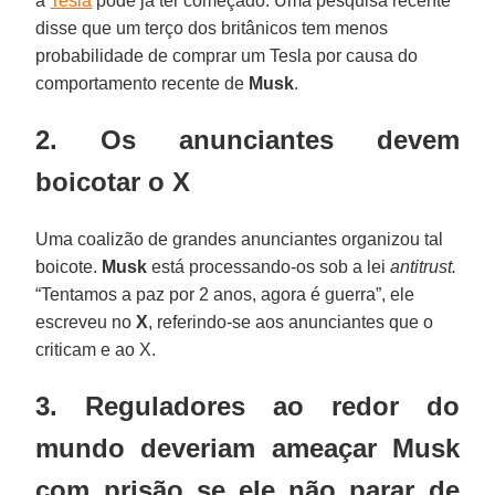
à
Tesla
pode já ter começado. Uma pesquisa recente
disse que um terço dos britânicos tem menos
probabilidade de comprar um Tesla por causa do
comportamento recente de
Musk
.
2. Os anunciantes devem
boicotar o X
Uma coalizão de grandes anunciantes organizou tal
boicote.
Musk
está processando-os sob a lei
antitrust.
“Tentamos a paz por 2 anos, agora é guerra”, ele
escreveu no
X
, referindo-se aos anunciantes que o
criticam e ao X.
3. Reguladores ao redor do
mundo deveriam ameaçar Musk
com prisão se ele não parar de