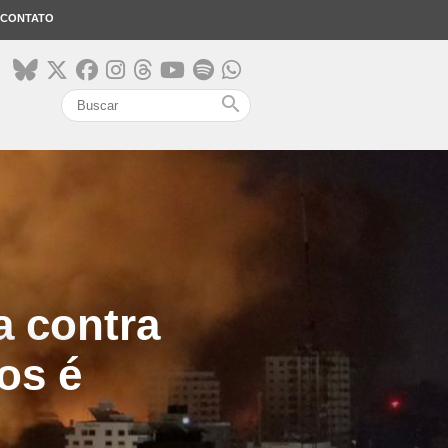
CONTATO
search
a contra
os é