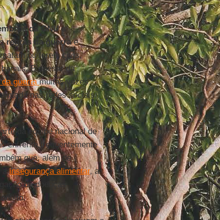
embros da ONU
a
as
regras da guerra
e
 matam ou ferem civis,
 banais. E apesar da
 da guerra
muitas vezes
centada nas redes sociais
arte da equipe nacional de
no enfrenta frequentemente
também que, além de
m a
insegurança alimentar
, a
pagação de doenças
nflito.