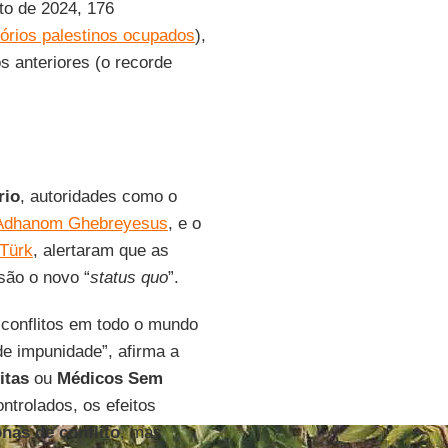
sto de 2024, 176
itórios palestinos ocupados
),
s anteriores (o recorde
rio
, autoridades como o
 Adhanom Ghebreyesus
, e o
 Türk
, alertaram que as
são o novo “
status quo
”.
 conflitos em todo o mundo
e impunidade”, afirma a
itas
ou
Médicos Sem
ntrolados, os efeitos
nas de conflito
, mas