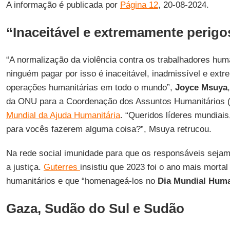
A informação é publicada por
Página 12
, 20-08-2024.
“Inaceitável e extremamente perigo
“A normalização da violência contra os trabalhadores huma
ninguém pagar por isso é inaceitável, inadmissível e ext
operações humanitárias em todo o mundo”,
Joyce Msuya
da ONU para a Coordenação dos Assuntos Humanitários 
Mundial da Ajuda Humanitária
. “Queridos líderes mundiais
para vocês fazerem alguma coisa?”, Msuya retrucou.
Na rede social imunidade para que os responsáveis ​​seja
a justiça.
Guterres
insistiu que 2023 foi o ano mais mortal
humanitários e que “homenageá-los no
Dia Mundial Huma
Gaza, Sudão do Sul e Sudão