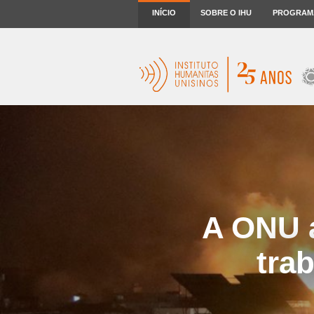
INÍCIO
SOBRE O IHU
PROGRAM
A ONU a
tra