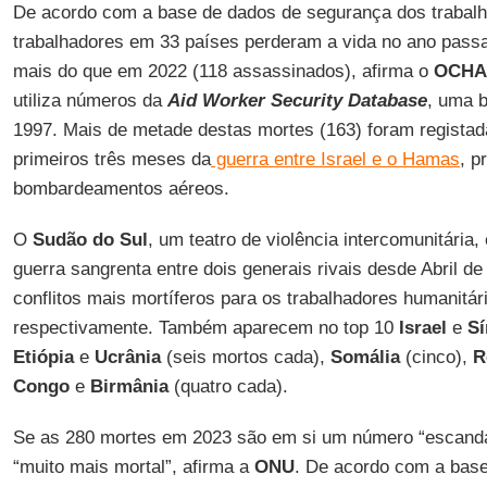
De acordo com a base de dados de segurança dos trabalh
trabalhadores em 33 países perderam a vida no ano passa
mais do que em 2022 (118 assassinados), afirma o
OCHA
utiliza números da
Aid Worker Security Database
, uma 
1997. Mais de metade destas mortes (163) foram regist
primeiros três meses da
guerra entre Israel e o Hamas
, p
bombardeamentos aéreos.
O
Sudão do Sul
, um teatro de violência intercomunitária,
guerra sangrenta entre dois generais rivais desde Abril de
conflitos mais mortíferos para os trabalhadores humanitár
respectivamente. Também aparecem no top 10
Israel
e
Sí
Etiópia
e
Ucrânia
(seis mortos cada),
Somália
(cinco),
R
Congo
e
Birmânia
(quatro cada).
Se as 280 mortes em 2023 são em si um número “escanda
“muito mais mortal”, afirma a
ONU
. De acordo com a bas