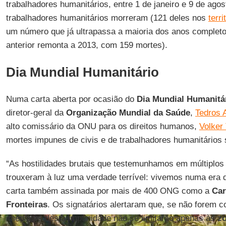
trabalhadores humanitários, entre 1 de janeiro e 9 de ago
trabalhadores humanitários morreram (121 deles nos
terr
um número que já ultrapassa a maioria dos anos completo
anterior remonta a 2013, com 159 mortes).
Dia Mundial Humanitário
Numa carta aberta por ocasião do
Dia Mundial Humanitá
diretor-geral da
Organização Mundial da Saúde
,
Tedros
alto comissário da ONU para os direitos humanos,
Volker
mortes impunes de civis e de trabalhadores humanitários 
“As hostilidades brutais que testemunhamos em múltiplos
trouxeram à luz uma verdade terrível: vivemos numa era d
carta também assinada por mais de 400 ONG como a
Car
Fronteiras
. Os signatários alertaram que, se não forem co
imediatos desta impunidade não se limitarão apenas às
zo