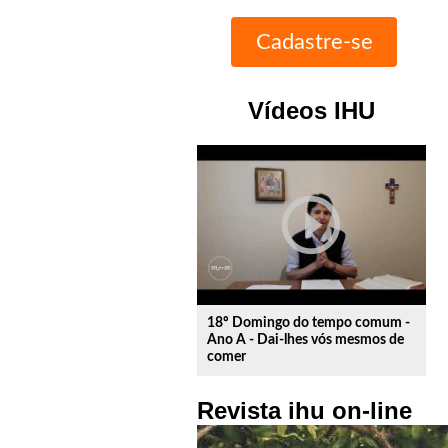
Vídeos IHU
play_circle_outline
18º Domingo do tempo comum -
Ano A - Dai-lhes vós mesmos de
comer
Revista ihu on-line