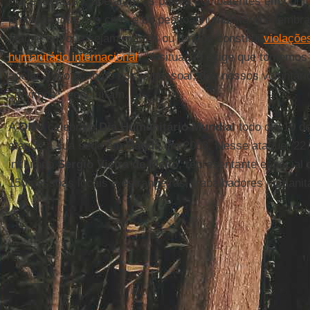
Por esta razão, apelaram às partes combatentes em confli
proteção total dos civis e do pessoal humanitário e lembr
ataque em que sejam mortos ou feridos constitui
violações
humanitário internacional
. “A situação exige que tomemos
apelar à proteção do nosso pessoal, dos nossos voluntári
servimos”, concluíram.
A
ONU
celebra o
Dia Humanitário Mundial
todo dia 19 de
ataque à sua sede em
Bagdá
em 2003. Nesse ataque, 22
incluindo
Sergio Vieira de Mello
, representante especia
150 pessoas locais e estrangeiras, trabalhadores humanitá