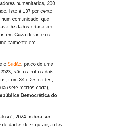
adores humanitários, 280
do. Isto é 137 por cento
num comunicado, que
base de dados criada em
adas em
Gaza
durante os
rincipalmente em
 e o
Sudão
, palco de uma
 2023, são os outros dois
ios, com 34 e 25 mortes,
ria
(sete mortos cada),
epública Democrática do
loso”, 2024 poderá ser
e de dados de segurança dos