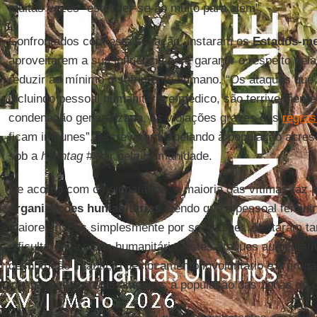
muitas vezes "estender-se-ão muito para além".
Confrontados com esta situação, instaram os
Estados-m
aproveitarem a sua influência para garantir o respeito pel
reduzir ao mínimo o sofrimento humano. “Os ataques que
incluindo pessoal humanitário e médico, são terrivelmente
condenação generalizada, as violações graves das
regras
ficam impunes”, escreveram, apelando à população acres
sob a
hashtag
#Agir pela Humanidade.
De acordo com os signatários, a maioria das vítimas faz p
organizações humanitárias
, sendo que o pessoal femini
maiores riscos simplesmente por ser mulher. Alertaram 
dificultarem a ajuda humanitária, estes ataques aumenta
desnutrição infantil, o deslocamento involuntário e a pro
infecciosas e outras ameaças à população das zonas de co