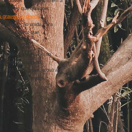
tos ativos para garantirem a
aram-lhes que qualquer
 graves do direito
 uma posição unida para
os e dos civis que
 agosto, aniversário do
 pessoas morreram,
l da ONU no
Iraque
, e outras
rios ficaram feridos.