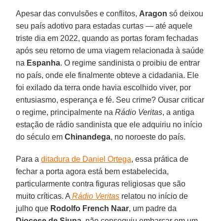
Apesar das convulsões e conflitos,
Aragon
só deixou
seu país adotivo para estadas curtas — até aquele
triste dia em 2022, quando as portas foram fechadas
após seu retorno de uma viagem relacionada à saúde
na
Espanha
. O regime sandinista o proibiu de entrar
no país, onde ele finalmente obteve a cidadania. Ele
foi exilado da terra onde havia escolhido viver, por
entusiasmo, esperança e fé. Seu crime? Ousar criticar
o regime, principalmente na
Rádio Veritas
, a antiga
estação de rádio sandinista que ele adquiriu no início
do século em
Chinandega
, no noroeste do país.
Para a
ditadura de Daniel Ortega
, essa prática de
fechar a porta agora está bem estabelecida,
particularmente contra figuras religiosas que são
muito críticas. A
Rádio Veritas
relatou no início de
julho que
Rodolfo French Naar
, um padre da
Diocese de Siuna
, não conseguiu embarcar em um