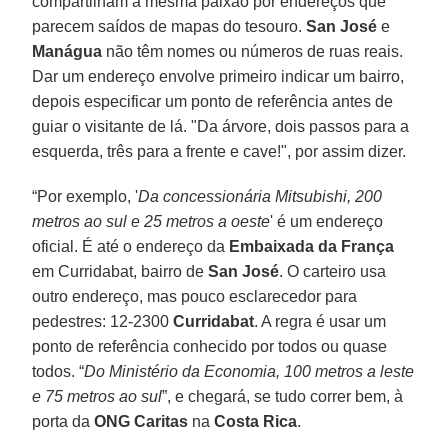
compartilham a mesma paixão por endereços que
parecem saídos de mapas do tesouro.
San José
e
Manágua
não têm nomes ou números de ruas reais.
Dar um endereço envolve primeiro indicar um bairro,
depois especificar um ponto de referência antes de
guiar o visitante de lá. "Da árvore, dois passos para a
esquerda, três para a frente e cave!", por assim dizer.
“Por exemplo, '
Da concessionária Mitsubishi, 200
metros ao sul e 25 metros a oeste
' é um endereço
oficial. É até o endereço da
Embaixada da França
em Curridabat, bairro de
San José
. O carteiro usa
outro endereço, mas pouco esclarecedor para
pedestres: 12-2300
Curridabat
. A regra é usar um
ponto de referência conhecido por todos ou quase
todos. “
Do Ministério da Economia, 100 metros a leste
e 75 metros ao sul
”, e chegará, se tudo correr bem, à
porta da
ONG Caritas
na
Costa Rica
.