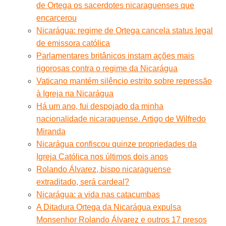
de Ortega os sacerdotes nicaraguenses que
encarcerou
Nicarágua: regime de Ortega cancela status legal
de emissora católica
Parlamentares britânicos instam ações mais
rigorosas contra o regime da Nicarágua
Vaticano mantém silêncio estrito sobre repressão
à Igreja na Nicarágua
Há um ano, fui despojado da minha
nacionalidade nicaraguense. Artigo de Wilfredo
Miranda
Nicarágua confiscou quinze propriedades da
Igreja Católica nos últimos dois anos
Rolando Álvarez, bispo nicaraguense
extraditado, será cardeal?
Nicarágua: a vida nas catacumbas
A Ditadura Ortega da Nicarágua expulsa
Monsenhor Rolando Álvarez e outros 17 presos