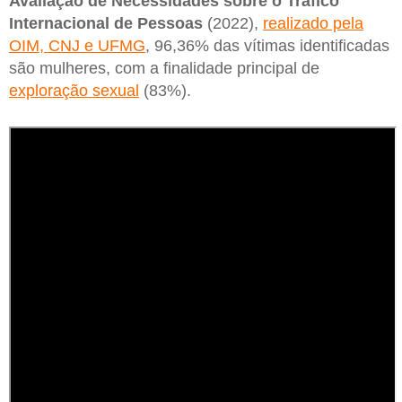
Avaliação de Necessidades sobre o Tráfico
Internacional de Pessoas
(2022),
realizado pela
OIM, CNJ e UFMG
, 96,36% das vítimas identificadas
são mulheres, com a finalidade principal de
exploração sexual
(83%).