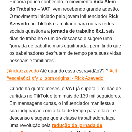
Embora pouco conhecido, o
movimento
Vida Além
do Trabalho – VAT
vem recebendo grande adesão.
O movimento iniciado pelo jovem influenciador
Rick
Azevedo
no
TikT
ok
e ampliado para outras redes
sociais questiona a
jornada de trabalho 6x1
, seis
dias de trabalho e um de descanso e sugere uma
“jornada de trabalho mais equilibrada, permitindo que
os trabalhadores desfrutem de tempo para suas vidas
pessoais e familiares”.
@rickazzevedo
Até quando essa escravidão?? ?
#clt
#escala6x1
#fy
♬ som original - Rick Azevedo
Criado há quatro meses, o
VAT
já supera 1 milhão de
curtidas no
TikTok
e tem mais de 130 mil seguidores.
Em mensagens curtas, o influenciador manifesta a
sua indignação com a falta de tempo para o lazer e
descanso e sugere que a classe trabalhadora faça
uma revolução pela
redução da
jornada de