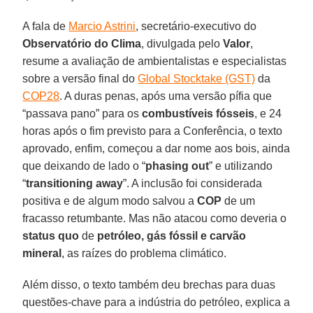
A fala de
Marcio Astrini
, secretário-executivo do
Observatório do Clima
, divulgada pelo
Valor
,
resume a avaliação de ambientalistas e especialistas
sobre a versão final do
Global Stocktake (GST)
da
COP28
. A duras penas, após uma versão pífia que
“passava pano” para os
combustíveis fósseis
, e 24
horas após o fim previsto para a Conferência, o texto
aprovado, enfim, começou a dar nome aos bois, ainda
que deixando de lado o “
phasing out
” e utilizando
“
transitioning away
”. A inclusão foi considerada
positiva e de algum modo salvou a
COP
de um
fracasso retumbante. Mas não atacou como deveria o
status quo
de
petróleo, gás fóssil e carvão
mineral
, as raízes do problema climático.
Além disso, o texto também deu brechas para duas
questões-chave para a indústria do petróleo, explica a