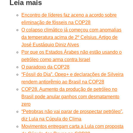
Leia mais
Encontro de líderes faz aceno a acordo sobre
eliminação de fósseis na COP28
O colapso climático já começou com anomalias
da temperatura acima de 2º Celsius. Artigo de
José Eustáquio Diniz Alves
Por que os Estados Árabes não estão usando o
petróleo como arma contra Israel
O paradoxo da COP28
“Fóssil do Dia”. Opep+ e declarações de Silveira
rendem antiprêmio ao Brasil na COP28
COP28. Aumento da produção de petróleo no
Brasil pode anular ganhos com desmatamento
zero
“Petrobras não vai parar de prospectar petróleo”,
diz Lula na Cúpula do Clima
Movimentos entregam carta a Lula com proposta