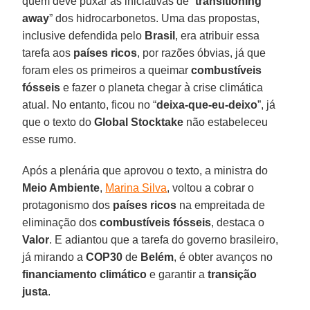
quem deve puxar as iniciativas de “
transitioning
away
” dos hidrocarbonetos. Uma das propostas,
inclusive defendida pelo
Brasil
, era atribuir essa
tarefa aos
países ricos
, por razões óbvias, já que
foram eles os primeiros a queimar
combustíveis
fósseis
e fazer o planeta chegar à crise climática
atual. No entanto, ficou no “
deixa-que-eu-deixo
”, já
que o texto do
Global Stocktake
não estabeleceu
esse rumo.
Após a plenária que aprovou o texto, a ministra do
Meio Ambiente
,
Marina Silva
, voltou a cobrar o
protagonismo dos
países ricos
na empreitada de
eliminação dos
combustíveis fósseis
, destaca o
Valor
. E adiantou que a tarefa do governo brasileiro,
já mirando a
COP30
de
Belém
, é obter avanços no
financiamento climático
e garantir a
transição
justa
.