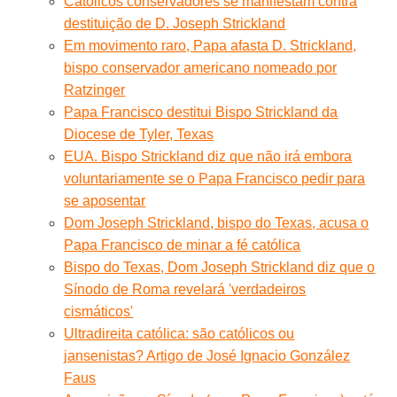
Católicos conservadores se manifestam contra
destituição de D. Joseph Strickland
Em movimento raro, Papa afasta D. Strickland,
bispo conservador americano nomeado por
Ratzinger
Papa Francisco destitui Bispo Strickland da
Diocese de Tyler, Texas
EUA. Bispo Strickland diz que não irá embora
voluntariamente se o Papa Francisco pedir para
se aposentar
Dom Joseph Strickland, bispo do Texas, acusa o
Papa Francisco de minar a fé católica
Bispo do Texas, Dom Joseph Strickland diz que o
Sínodo de Roma revelará 'verdadeiros
cismáticos'
Ultradireita católica: são católicos ou
jansenistas? Artigo de José Ignacio González
Faus