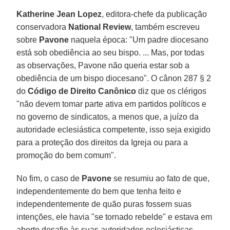
Katherine Jean Lopez
, editora-chefe da publicação
conservadora
National
Review
, também escreveu
sobre
Pavone
naquela época: "Um padre diocesano
está sob obediência ao seu bispo. ... Mas, por todas
as observações, Pavone não queria estar sob a
obediência de um bispo diocesano". O cânon 287 § 2
do
Código de Direito Canônico
diz que os clérigos
"não devem tomar parte ativa em partidos políticos e
no governo de sindicatos, a menos que, a juízo da
autoridade eclesiástica competente, isso seja exigido
para a proteção dos direitos da Igreja ou para a
promoção do bem comum".
No fim, o caso de
Pavone
se resumiu ao fato de que,
independentemente do bem que tenha feito e
independentemente de quão puras fossem suas
intenções, ele havia "se tornado rebelde" e estava em
aberto desafio às suas autoridades eclesiásticas.