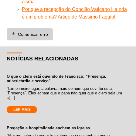
cisma
Por que a recepção do Concílio Vaticano II ainda
é um problema? Artigo de Massimo Faggioli
⚠️
Comunicar erro
NOTÍCIAS RELACIONADAS
O que o clero está ouvindo de Francisco: “Presença,
misericórdia e serviço”
"Em primeiro lugar, a palavra mais comum que ouvi foi esta:
“Presença”. Eles acham que o papa não quer que o clero seja um
c[...]
LER MAIS
Pregação e hospitalidade enchem as igrejas
"Mesmo antes de ver este relatório eu já sustentava que o