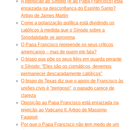
A oposição ao Sínodo (e ao Papa Francisco) está
enraizada na desconfiança do Espírito Santo?
Artigo de James Martin
Como a polarização política está dividindo os
católicos à medida que o Sínodo sobre a
Sinodalidade se aproxima
O Papa Francisco repreende os seus críticos
americanos – mas de quem ele fala?
O bispo que põe os seus fiéis em guarda perante
o Sínodo: “Eles são os cismáticos, devemos
permanecer descaradamente católicos”
O bispo do Texas diz que o apoio de Francisco às
uniões civis é “perigoso”, o papado carece de
clareza
Oposição ao Papa Francisco está enraizada na
rejeição ao Vaticano II. Artigo de Massimo
Faggioli
Por que o Papa Francisco não tem medo de um