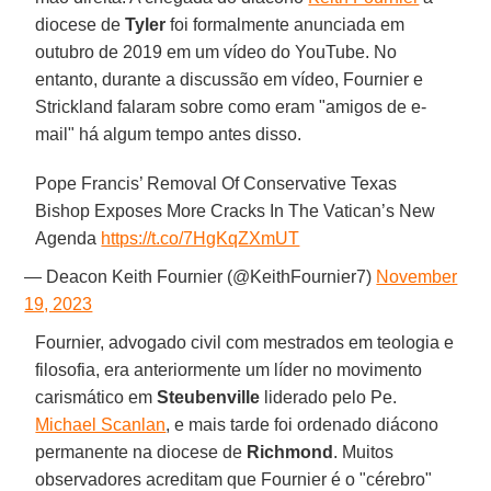
diocese de
Tyler
foi formalmente anunciada em
outubro de 2019 em um vídeo do YouTube. No
entanto, durante a discussão em vídeo, Fournier e
Strickland falaram sobre como eram "amigos de e-
mail" há algum tempo antes disso.
Pope Francis’ Removal Of Conservative Texas
Bishop Exposes More Cracks In The Vatican’s New
Agenda
https://t.co/7HgKqZXmUT
— Deacon Keith Fournier (@KeithFournier7)
November
19, 2023
Fournier, advogado civil com mestrados em teologia e
filosofia, era anteriormente um líder no movimento
carismático em
Steubenville
liderado pelo Pe.
Michael Scanlan
, e mais tarde foi ordenado diácono
permanente na diocese de
Richmond
. Muitos
observadores acreditam que Fournier é o "cérebro"