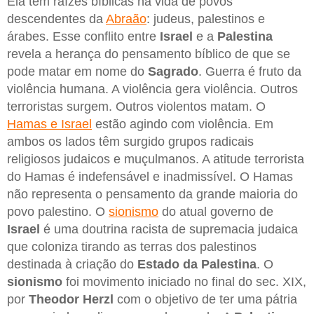
Ela tem raízes bíblicas na vida de povos
descendentes da
Abraão
: judeus, palestinos e
árabes. Esse conflito entre
Israel
e a
Palestina
revela a herança do pensamento bíblico de que se
pode matar em nome do
Sagrado
. Guerra é fruto da
violência humana. A violência gera violência. Outros
terroristas surgem. Outros violentos matam. O
Hamas e Israel
estão agindo com violência. Em
ambos os lados têm surgido grupos radicais
religiosos judaicos e muçulmanos. A atitude terrorista
do Hamas é indefensável e inadmissível. O Hamas
não representa o pensamento da grande maioria do
povo palestino. O
sionismo
do atual governo de
Israel
é uma doutrina racista de supremacia judaica
que coloniza tirando as terras dos palestinos
destinada à criação do
Estado da Palestina
. O
sionismo
foi movimento iniciado no final do sec. XIX,
por
Theodor Herzl
com o objetivo de ter uma pátria