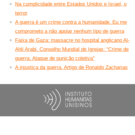
Na cumplicidade entre Estados Unidos e Israel, o
terror
A guerra é um crime contra a humanidade. Eu me
comprometo a não apoiar nenhum tipo de guerra
Faixa de Gaza: massacre no hospital anglicano Al-
Ahli Arabi. Conselho Mundial de Igrejas: “Crime de
guerra. Ataque de punição coletiva”
A injustiça da guerra. Artigo de Ronaldo Zacharias