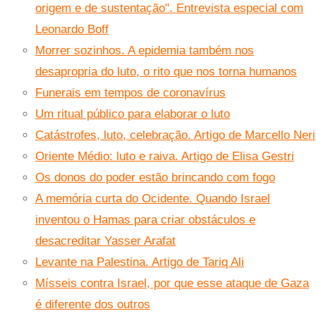
origem e de sustentação". Entrevista especial com
Leonardo Boff
Morrer sozinhos. A epidemia também nos
desapropria do luto, o rito que nos torna humanos
Funerais em tempos de coronavírus
Um ritual público para elaborar o luto
Catástrofes, luto, celebração. Artigo de Marcello Neri
Oriente Médio: luto e raiva. Artigo de Elisa Gestri
Os donos do poder estão brincando com fogo
A memória curta do Ocidente. Quando Israel
inventou o Hamas para criar obstáculos e
desacreditar Yasser Arafat
Levante na Palestina. Artigo de Tariq Ali
Mísseis contra Israel, por que esse ataque de Gaza
é diferente dos outros