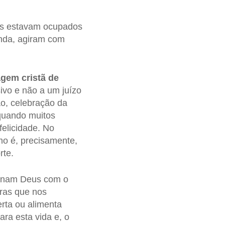
tes estavam ocupados
inda, agiram com
gem cristã de
ivo e não a um juízo
o, celebração da
quando muitos
felicidade. No
smo é, precisamente,
rte.
ionam Deus com o
tras que nos
rta ou alimenta
ra esta vida e, o