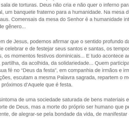
 sala de torturas. Deus não cria e não quer o inferno pa
al, um banquete fraterno para a humanidade. Na mesa d
maus. Comensais da mesa do Senhor é a humanidade inte
de gênero...
 de Jesus, podemos afirmar que o sentido profundo da r
 celebrar e de festejar seus santos e santas, os tempos
s, os momentos festivos dominicais... E tudo acontece 
partilha, da acolhida, da solidariedade... Quem particip
 sua fé no “Deus da festa”, em companhia de irmãos e ir
ções, escutam a mesma Palavra sagrada, repartem o m
 próximos d’Aquele que é festa.
sintoma de uma sociedade saturada de bens materiais e
orte de Deus, mas a morte do próprio ser humano que p
ente, de alegrar-se pela bondade da vida, de manifestar 