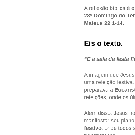
A reflexão bíblica é 
28º Domingo do T
Mateus 22,1-14
.
Eis o texto.
“E a sala da festa 
A imagem que Jesus e
uma refeição festiva
preparava a
Eucaris
refeições, onde os ú
Além disso, Jesus n
manifestar seu plano
festivo
, onde todos 