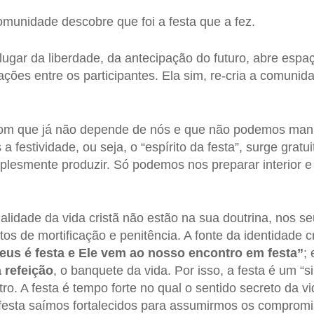
omunidade descobre que foi a festa que a fez.
lugar da liberdade, da antecipação do futuro, abre espa
ções entre os participantes. Ela sim, re-cria a comunid
om que já não depende de nós e que não podemos man
 a festividade, ou seja, o “espírito da festa”, surge gra
lesmente produzir. Só podemos nos preparar interior e
nalidade da vida cristã não estão na sua doutrina, nos 
os de mortificação e penitência. A fonte da identidade c
us é festa e Ele vem ao nosso encontro em festa”
; 
 refeição
, o banquete da vida. Por isso, a festa é um “si
o. A festa é tempo forte no qual o sentido secreto da v
 festa saímos fortalecidos para assumirmos os comprom