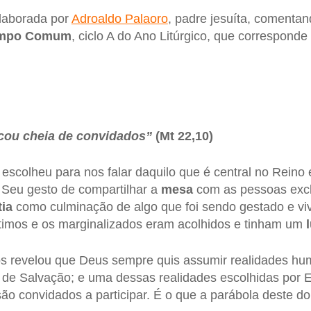
elaborada por
Adroaldo Palaoro
, padre jesuíta, comenta
empo Comum
, ciclo A do Ano Litúrgico, que corresponde 
ficou cheia de convidados”
(Mt 22,10)
scolheu para nos falar daquilo que é central no Reino 
. Seu gesto de compartilhar a
mesa
com as pessoas excl
tia
como culminação de algo que foi sendo gestado e vi
ltimos e os marginalizados eram acolhidos e tinham um
os revelou que Deus sempre quis assumir realidades h
 de Salvação; e uma dessas realidades escolhidas por 
são convidados a participar. É o que a parábola deste d