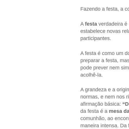
Fazendo a festa, a c
A
festa
verdadeira é 
estabelece novas rela
participantes.
A festa é como um d
preparar a festa, mas
pode prever nem simp
acolhê-la.
A grandeza e a origi
normas, e nem nos rit
afirmação básica:
“De
da festa é a
mesa da
comunhão, ao encontr
maneira intensa. Da