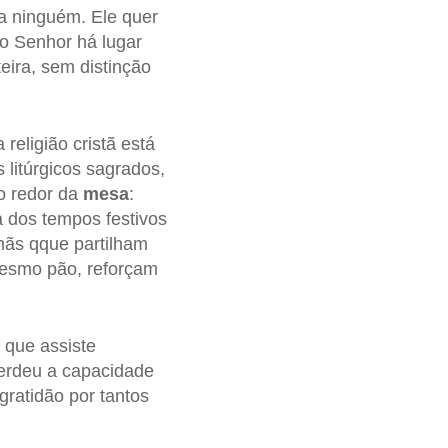
ra ninguém. Ele quer
o Senhor há lugar
ira, sem distinção
eligião cristã está
 litúrgicos sagrados,
ao redor da
mesa
:
a dos tempos festivos
mãs qque partilham
esmo pão, reforçam
 que assiste
erdeu a capacidade
gratidão por tantos