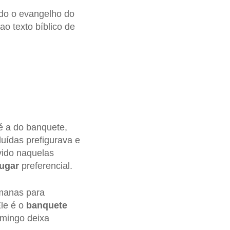
ndo o evangelho do
ao texto bíblico de
é a do banquete,
uídas prefigurava e
vido naquelas
lugar
preferencial.
umanas para
Ele é o
banquete
omingo deixa