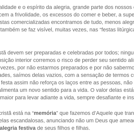
vialidade e o espírito da alegria, grande parte dos noss
cem a frivolidade, os excessos do comer e beber, a super
festas comercializadas encontramos de tudo, menos alegr
o também se faz visível, muitas vezes, nas “festas litúrgi
istã devem ser preparadas e celebradas por todos; ning
sição interior corremos o risco de perder seu sentido a
vezes, por não estarmos preparados e por não sabermo
des, saímos delas vazios, com a sensação de termos 
esta assim não reforça os laços entre as pessoas, não
imenta um novo sentido para a vida. O valor delas est
maior para levar adiante a vida, sempre desafiante e ins
ristã está na “
memória
” que fazemos d’Aquele que tran
delas escandalosas, anunciando não um Deus que ame
alegria festiva
de seus filhos e filhas.