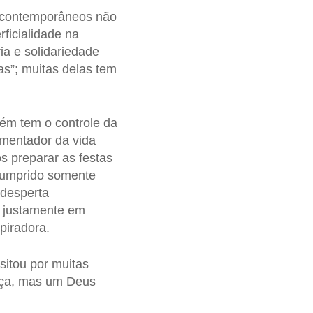
os contemporâneos não
ficialidade na
ia e solidariedade
cas”; muitas delas tem
uém tem o controle da
limentador da vida
s preparar as festas
cumprido somente
 desperta
á justamente em
piradora.
sitou por muitas
aça, mas um Deus