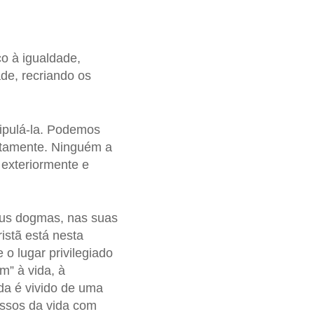
ço à igualdade,
ade, recriando os
ipulá-la. Podemos
tuitamente. Ninguém a
 exteriormente e
seus dogmas, nas suas
ristã está nesta
e o lugar privilegiado
m” à vida, à
ida é vivido de uma
issos da vida com