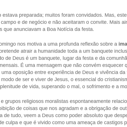
o estava preparada; muitos foram convidados. Mas, es
 campo e de negócio e não aceitaram o convite. Mais a
s que anunciavam a Boa Notícia da festa.
omingo nos motiva a uma profunda reflexão sobre a
ima
pretende atrair a humanidade toda a um banquete inclus
do de Deus é um banquete, lugar da festa e da comunhã
 comensais. É uma mensagem que não convém esquecer 
 uma oposição entre experiência de Deus e vivência da 
 modo de ser e viver de Jesus, o essencial do cristiani
a plenitude de vida, superando o mal, o sofrimento e a mo
 e grupos religiosos moralistas espontaneamente relac
oibição de coisas que nos agradam e a obrigação de ou
a de tudo, veem a Deus como poder absoluto que despe
e culpa e que é vivido como uma ameaça de castigos pa