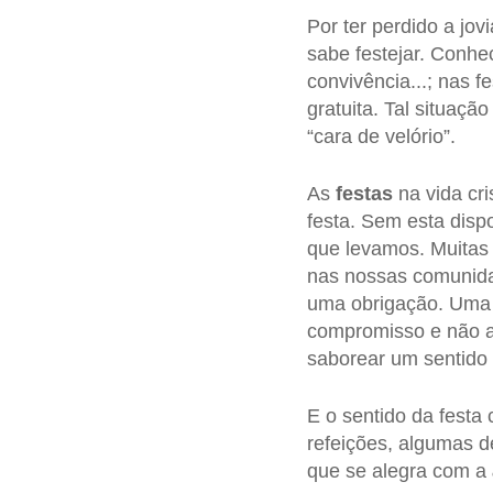
Por ter perdido a jo
sabe festejar. Conhe
convivência...; nas 
gratuita. Tal situaçã
“cara de velório”.
As
festas
na vida cr
festa. Sem esta dispo
que levamos. Muitas 
nas nossas comunida
uma obrigação. Uma f
compromisso e não al
saborear um sentido 
E o sentido da festa c
refeições, algumas 
que se alegra com a