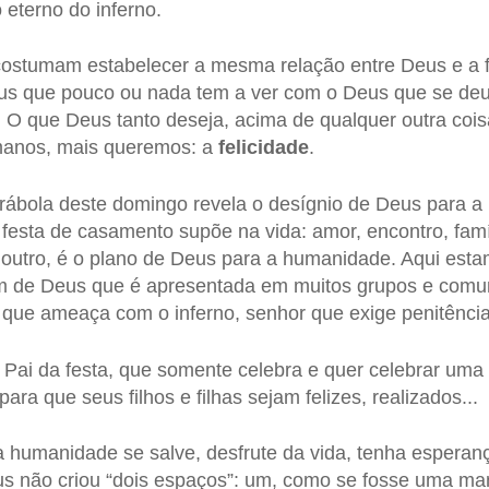
o eterno do inferno.
ostumam estabelecer a mesma relação entre Deus e a fe
us que pouco ou nada tem a ver com o Deus que se deu
 O que Deus tanto deseja, acima de qualquer outra coi
manos, mais queremos: a
felicidade
.
arábola deste domingo revela o desígnio de Deus para 
festa de casamento supõe na vida: amor, encontro, famíl
o outro, é o plano de Deus para a humanidade. Aqui est
m de Deus que é apresentada em muitos grupos e comu
z que ameaça com o inferno, senhor que exige penitência,
Pai da festa, que somente celebra e quer celebrar uma f
para que seus filhos e filhas sejam felizes, realizados...
 humanidade se salve, desfrute da vida, tenha esperan
us não criou “dois espaços”: um, como se fosse uma man