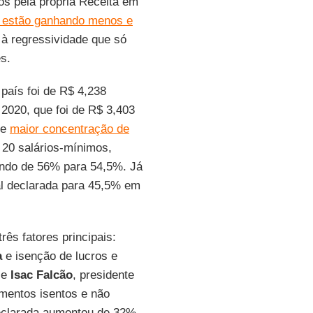
os pela própria Receita em
 estão ganhando menos e
 à regressividade que só
s.
 país foi de R$ 4,238
2020, que foi de R$ 3,403
de
maior concentração de
 20 salários-mínimos,
ando de 56% para 54,5%. Já
al declarada para 45,5% em
ês fatores principais:
a
e isenção de lucros e
se
Isac Falcão
, presidente
dimentos isentos e não
 declarada aumentou de 32%