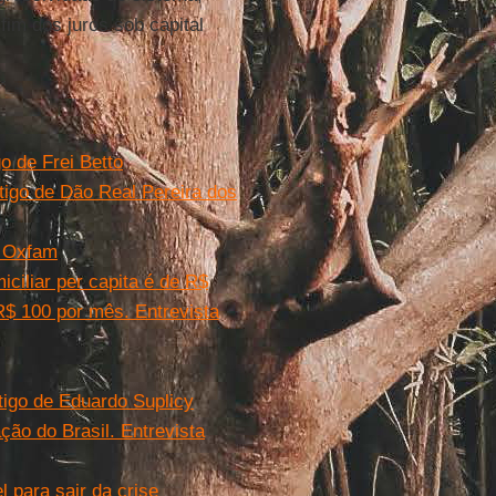
fim dos juros sob capital
go de Frei Betto
Artigo de Dão Real Pereira dos
a Oxfam
ciliar per capita é de R$
$ 100 por mês. Entrevista
tigo de Eduardo Suplicy
ção do Brasil. Entrevista
l para sair da crise