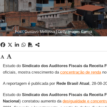
Foto: Gustavo Mellossa | Getty Images Canva
Estudo do
Sindicato dos Auditores Fiscais da Receita F
oficiais, mostra crescimento da
concentração de renda
no 
A reportagem é publicada por
Rede Brasil Atual
, 28-08-2
Estudo do
Sindicato dos Auditores Fiscais da Receita 
Nacional
) constatou aumento da
desigualdade e concentr