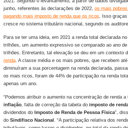
2021. Segundo o levantamento, a partir de dados divulgad
junho, referentes às declarações de 2022,
os mais pobres
pagando mais imposto de renda que os ricos
. Isso graças
cresce no sistema tributário nacional, segundo os auditore
Para se ter uma ideia, em 2021 a renda total declarada no
trilhões, um aumento expressivo se comparado ao ano de 
trilhões. Entretanto, tal elevação se deu em um contexto 
renda
. A classe média e os mais pobres, que recebem até
diminuíram a sua porcentagem na renda declarada, pass
os mais ricos, foram de 44% de participação na renda tot
apenas um ano.
“Podemos atribuir o aumento na concentração de renda a tr
inflação
, falta de correção da tabela do
imposto de rend
dividendos do
Imposto de Renda de Pessoa Física
”, dis
do
Sindifisco Nacional
. “A participação relativa dos ren
tributáveis, como lucros e dividendos, no total da renda