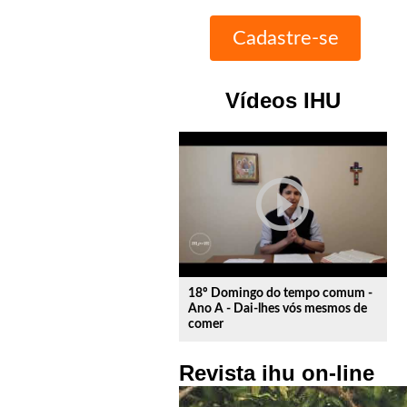
Vídeos IHU
play_circle_outline
18º Domingo do tempo comum -
Ano A - Dai-lhes vós mesmos de
comer
Revista ihu on-line