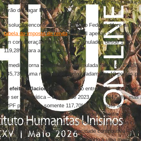
mensalmente até R$ 2.640, se decidirem por essa deduçã
terão de pagar
IRPF
.
A solução encontrada pelo Governo Federal difere da corre
tabela do imposto de renda
, no qual apenas a faixa de ise
em consideração os resíduos acumulados desde 1996, a 
119,28% para a primeira faixa.
A medida torna a defasagem acumulada média de 154,85%
145,73%, uma redução de aproximadamente 10 pontos per
O
efeito inflacionário
acumulado entre 1996 – data que a 
de ser automática – e junho de 2023 foi de 434,54%, mas 
IRPF perfizeram somente 117,70%, valor muito aquém do
solução encontrada pelo Governo Federal auxilie os mais
cenário com maior justiça fiscal. Para que possamos cump
como princípio o respeito à capacidade contributiva – é 
no Congresso Nacional medidas visando a uma maior prog