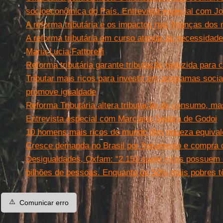
socioeconômica do País. Entrevista especial com Jo
A reforma tributária e os impactos nas finanças dos 
A reforma tributária em curso atende às necessidad
Maria Lucia Fattorelli
Reforma tributária garante tributação reduzida para
Tributar mais ricos para investir em programas socia
promove igualdade
Reforma Tributária altera tributação do consumo, ma
Entrevista especial com Marciano Seabra de Godoi
10 homens mais ricos do mundo têm riqueza equivale
Cresce demanda no Brasil por fretamento e compra d
Desigualdades, Oxfam: “2.153 super-ricos possuem 
bilhões de pessoas. Enquanto os 50% mais pobres 
⚠️
Comunicar erro