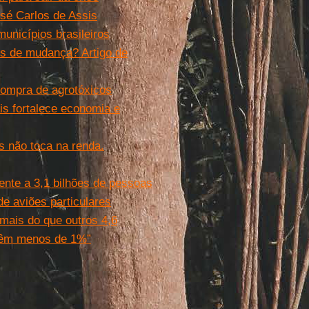
sé Carlos de Assis
municípios brasileiros
es de mudança? Artigo de
 compra de agrotóxicos
is fortalece economia e
s não toca na renda.
nte a 3,1 bilhões de pessoas
e aviões particulares
mais do que outros 4,6
têm menos de 1%”