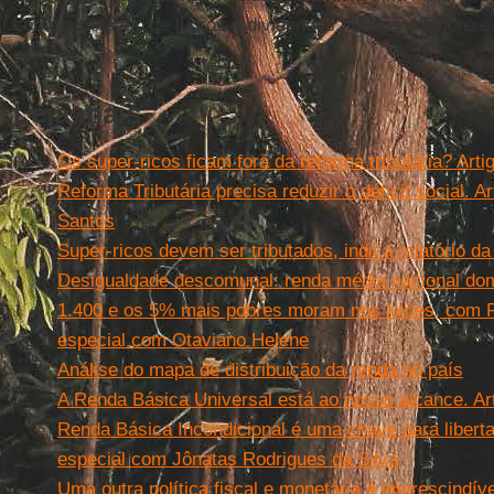
como a taxação de lucros e dividendos, fundos
offshore
e 
próprio."
Leia mais
Os super-ricos ficam fora da reforma tributária? Arti
Reforma Tributária precisa reduzir o déficit social. 
Santos
Super-ricos devem ser tributados, indica relatório d
Desigualdade descomunal: renda média nacional domi
1.400 e os 5% mais pobres moram nos lixões, com R
especial com Otaviano Helene
Análise do mapa de distribuição da renda no país
A Renda Básica Universal está ao nosso alcance. Ar
Renda Básica Incondicional é uma chave para liberta
especial com Jônatas Rodrigues da Silva
Uma outra política fiscal e monetária é imprescindíve