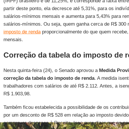
(IRPF) brasileiro é de 11,25%, e corresponde à faixa entr
partir deste ponto, ela decresce até 5,31%, para os indiv
salários-mínimos mensais e aumenta para 5,43% para re
salários-mínimos. Ou seja, quem ganha cerca de R$ 300
imposto de renda
proporcionalmente do que quem recebe,
mensais.
Correção da tabela do imposto de 
Nesta quinta-feira (24), o Senado aprovou a
Medida Provi
correção da tabela do imposto de renda
. A medida ise
trabalhadores com salários de até R$ 2.112. Antes, a isenç
R$ 1.903,98.
Também ficou estabelecida a possibilidade de os contribu
por um desconto de R$ 528 em relação ao imposto devid
comprovar despesas à Receita. Isso quer dizer que as p