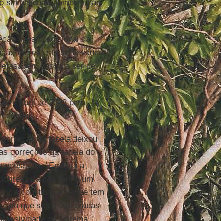
o simplificada, também não
ção linear tradicional da
nção foi reajustada. Levando
defasagem passa a ser de
 em abril de 2023 para
centuais.
correção da tabela deixou
as correções da tabela do
 necessário. "Embora a
 pobres, ela não forma um
rir a constituição – que tem
preciso que sejam aprovadas
ressividade do sistema,