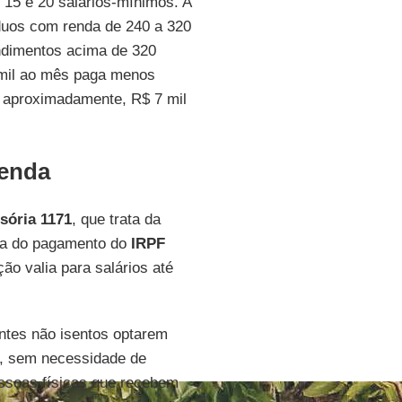
e 15 e 20 salários-mínimos. A
íduos com renda de 240 a 320
ndimentos acima de 320
 mil ao mês paga menos
 aproximadamente, R$ 7 mil
renda
sória 1171
, que trata da
nta do pagamento do
IRPF
ão valia para salários até
intes não isentos optarem
o, sem necessidade de
essoas físicas que recebem