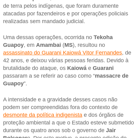
de terra pelos indígenas, que foram duramente
atacadas por fazendeiros e por operações policiais
realizadas sem mandado judicial.
Uma dessas operações, ocorrida no
Tekoha
Guapoy
, em
Amambai
(
MS
), resultou no
assassinato do Guarani Kaiowá Vitor Fernandes
, de
42 anos, e deixou várias pessoas feridas. Devido à
brutalidade do ataque, os
Kaiowá
e
Guarani
passaram a se referir ao caso como “
massacre de
Guapoy
”.
A intensidade e a gravidade desses casos não
podem ser compreendidas fora do contexto de
desmonte da política indigenista
e dos órgãos de
proteção ambiental a que o Estado esteve submetido
durante os quatro anos sob o governo de
Jair
Bolsonar
o. Por este motivo, a presente edição do