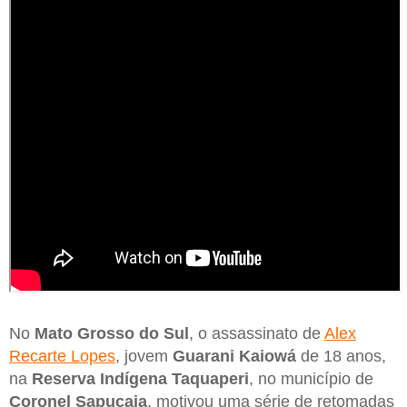
No
Mato Grosso do Sul
, o assassinato de
Alex
Recarte Lopes
, jovem
Guarani Kaiowá
de 18 anos,
na
Reserva Indígena Taquaperi
, no município de
Coronel Sapucaia
, motivou uma série de retomadas