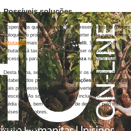
Possíveis soluções
"Esperamos que em
Davos
, os representantes do govern
coloquem o problema de como reverter este rumo, come
tributação
mais justo", aponta
Petrelli
. Se de fato 5% dos
tributados à taxa de 5%, poderiam ser obtidos 1700 bilhõe
necessária para
combater a pobreza
na parte mais pobre
Desta forma, seria possível cumprir os objetivos da luta 
estabelecidos pela
Agenda das Nações Unidas para 203
mais progressiva e equitativa de reverter o curso de uma
crescente. As soluções possíveis incluem o alívio da
dívi
média renda, bem como o plano de devolver pelo menos 0
países mais pobres.
Leia mais