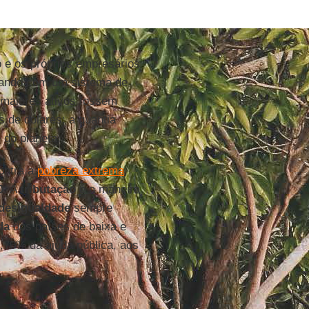
o e os próprios empresários
çando com um sistema de
 maiores ativos fossem
s de dólares: a quantia
 do planeta.
contra a
pobreza extrema
,
0
. A
tributação
é a maneira
desigualdade
sempre
da
dos países de baixa e
,70% da ajuda pública, aos