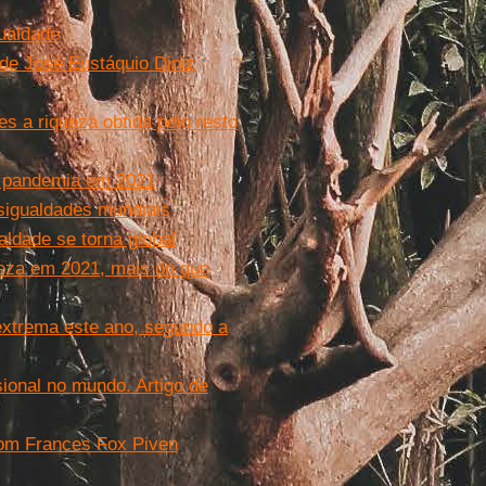
gualdade
 de José Eustáquio Diniz
 a riqueza obtida pelo resto
te pandemia em 2021
esigualdades mundiais
ldade se torna global
eza em 2021, mais do que
extrema este ano, segundo a
ional no mundo. Artigo de
com Frances Fox Piven