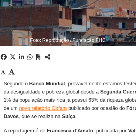
Foto: Reprodução / Fundação FHC
Segundo o
Banco Mundial
, provavelmente estamos test
da desigualdade e pobreza global desde a
Segunda Guerr
1% da população mais rica já possui 63% da riqueza glob
de um
novo relatório Oxfam
publicado por ocasião do
Fór
Davos
, que se realiza na
Suíça
.
A reportagem é de
Francesca d’Amato
, publicada por
Va