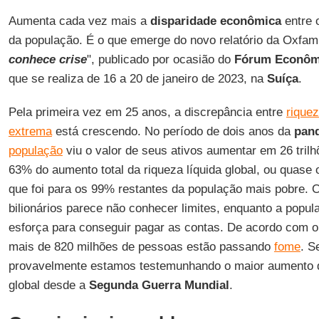
Aumenta cada vez mais a
disparidade econômica
entre 
da população. É o que emerge do novo relatório da Oxfam
conhece crise
", publicado por ocasião do
Fórum Econôm
que se realiza de 16 a 20 de janeiro de 2023, na
Suíça
.
Pela primeira vez em 25 anos, a discrepância entre
rique
extrema
está crescendo. No período de dois anos da
pan
população
viu o valor de seus ativos aumentar em 26 trilh
63% do aumento total da riqueza líquida global, ou quase
que foi para os 99% restantes da população mais pobre. O
bilionários parece não conhecer limites, enquanto a pop
esforça para conseguir pagar as contas. De acordo com o
mais de 820 milhões de pessoas estão passando
fome
. S
provavelmente estamos testemunhando o maior aumento d
global desde a
Segunda Guerra Mundial
.