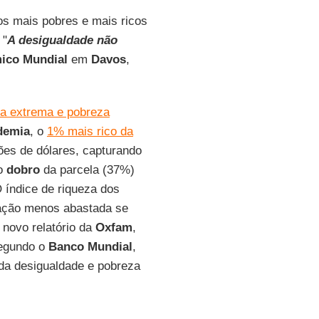
os mais pobres e mais ricos
 "
A desigualdade não
ico Mundial
em
Davos
,
za extrema e pobreza
demia
, o
1% mais rico da
ões de dólares, capturando
 o
dobro
da parcela (37%)
 índice de riqueza dos
ulação menos abastada se
 novo relatório da
Oxfam
,
egundo o
Banco Mundial
,
a desigualdade e pobreza