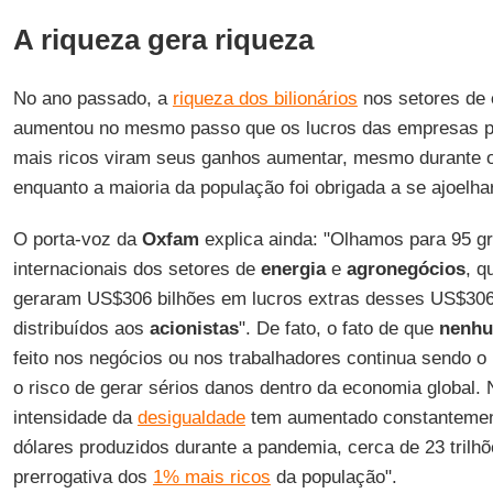
A riqueza gera riqueza
No ano passado, a
riqueza dos bilionários
nos setores de
aumentou no mesmo passo que os lucros das empresas po
mais ricos viram seus ganhos aumentar, mesmo durante
enquanto a maioria da população foi obrigada a se ajoelhar
O porta-voz da
Oxfam
explica ainda: "Olhamos para 95 
internacionais dos setores de
energia
e
agronegócios
, q
geraram US$306 bilhões em lucros extras desses US$306
distribuídos aos
acionistas
". De fato, o fato de que
nenhu
feito nos negócios ou nos trabalhadores continua sendo o 
o risco de gerar sérios danos dentro da economia global. 
intensidade da
desigualdade
tem aumentado constantement
dólares produzidos durante a pandemia, cerca de 23 trilh
prerrogativa dos
1% mais ricos
da população".