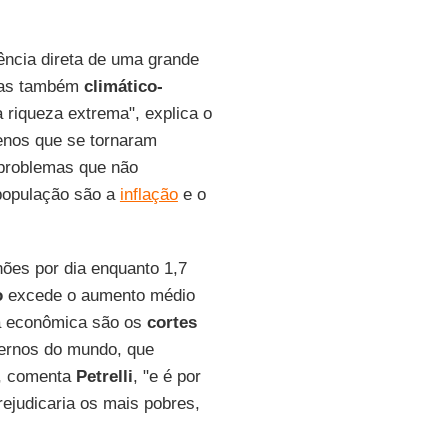
ncia direta de uma grande
 mas também
climático-
 riqueza extrema", explica o
enos que se tornaram
 problemas que não
população são a
inflação
e o
ões por dia enquanto 1,7
o
excede o aumento médio
ça econômica são os
cortes
vernos do mundo, que
", comenta
Petrelli
, "e é por
ejudicaria os mais pobres,