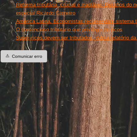
Reforma tributária, crucial e inadiável. Desafios do 
especial Ricardo Carneiro
América Latina. Economistas recomendam sistema tr
O contencioso tributário que privilegia os ricos
Super-ricos devem ser tributados, indica relatório d
⚠️
Comunicar erro