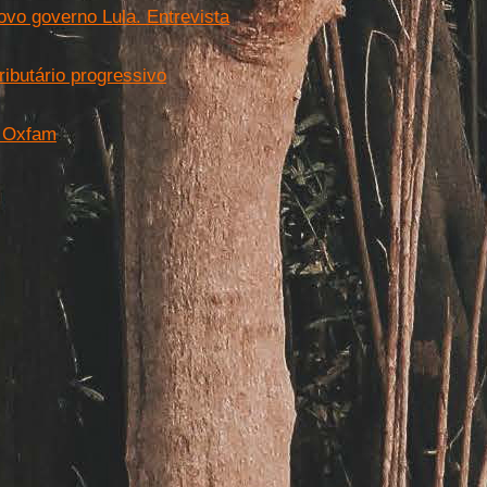
novo governo Lula. Entrevista
ibutário progressivo
a Oxfam