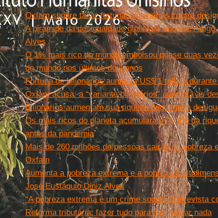
Oxfam sugere taxar fortunas bilionárias contra desi
A pirâmide da desigualdade global da riqueza. Artigo
Alves
O 1% mais rico do mundo embolsou quase duas vezes
do mundo nos últimos dois anos
Fortuna de bilionários aumenta US$ 1 trilhão duran
Oxfam acusa: a “variante bilionários” aumenta as d
Bilionários aumentam sua riqueza enquanto a desigua
Os mais ricos do planeta acumularam 45,6% da riqu
antes da pandemia
Mais de 260 milhões de pessoas cairão na pobreza 
Oxfam
Aumenta a pobreza extrema e a pobreza multidimens
José Eustáquio Diniz Alves
“A pobreza extrema é um crime social”. Entrevista 
Reforma tributária: fazer tudo para não mudar nada