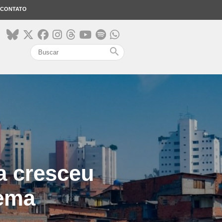
CONTATO
search
a cresceu
rema