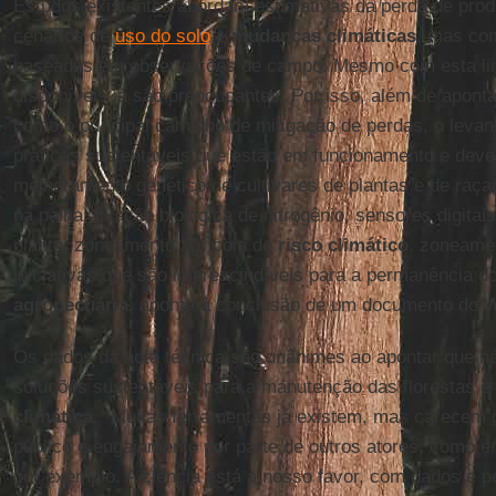
Estudos existentes abordam estimativas da perda de produ
cenários de
uso do solo
e
mudanças climáticas
, mas co
baseadas em observações de campo. Mesmo com esta lim
disponíveis já são preocupantes. Por isso, além de apont
como o principal caminho de mitigação de perdas, o leva
práticas sustentáveis que estão em funcionamento e devem
melhoramento genético de cultivares de plantas e de raças
na palha, fixação biológica de nitrogênio, sensores digitai
planta, zoneamento agrícola de
risco climático
, zoneamen
iniciativas que são imprescindíveis para a permanência d
agropecuária
, aponta a conclusão de um documento do
W
Os dados da nota técnica são unânimes ao apontar que há
soluções sustentáveis para a manutenção das florestas e
climática
. “Muitas ferramentas já existem, mas carecem 
público e engajamento por parte de outros atores, como e
por exemplo. A ciência está a nosso favor, com dados e p