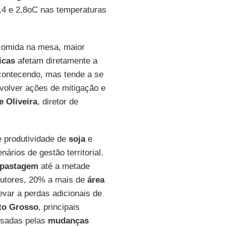
,4 e 2,8oC nas temperaturas
comida na mesa, maior
icas
afetam diretamente a
acontecendo, mas tende a se
volver ações de mitigação e
e Oliveira
, diretor de
e produtividade de
soja
e
nários de gestão territorial.
pastagem
até a metade
dutores, 20% a mais de
área
var a perdas adicionais de
to Grosso
, principais
usadas pelas
mudanças