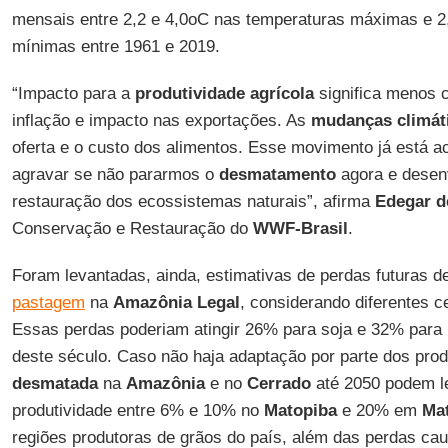
mensais entre 2,2 e 4,0oC nas temperaturas máximas e 2
mínimas entre 1961 e 2019.
“Impacto para a
produtividade agrícola
significa menos 
inflação e impacto nas exportações. As
mudanças climát
oferta e o custo dos alimentos. Esse movimento já está 
agravar se não pararmos o
desmatamento
agora e desen
restauração dos ecossistemas naturais”, afirma
Edegar d
Conservação e Restauração do
WWF-Brasil
.
Foram levantadas, ainda, estimativas de perdas futuras d
pastagem
na
Amazônia Legal
, considerando diferentes ce
Essas perdas poderiam atingir 26% para soja e 32% para
deste século. Caso não haja adaptação por parte dos pro
desmatada
na
Amazônia
e no
Cerrado
até 2050 podem le
produtividade entre 6% e 10% no
Matopiba
e 20% em
Ma
regiões produtoras de grãos do país, além das perdas ca