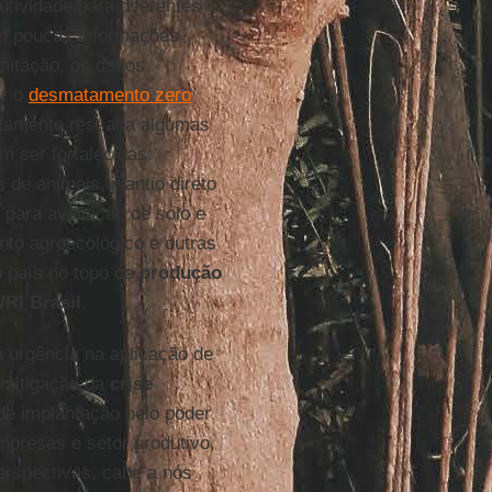
tividade para diferentes
m poucas informações
itação, os dados
ar o
desmatamento zero
ntamento ressalta algumas
 ser fortalecidas:
 de animais, plantio direto
s para avaliação de solo e
to agroecológico e outras
o país no topo da
produção
RI Brasil
.
 urgência na aplicação de
 mitigação da
crise
de implantação pelo poder
mpresas e setor produtivo,
erspectivas, cabe a nós