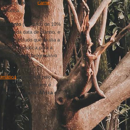
rodução de
soja
e
carne
limática.
atamento
(variando de 10%
endente da data de plantio, e
a em um estudo que avalia a
gulação climática para a
 desmatamento progressivo
s.
limática
provocada pelo
al. Essa porcentagem é
o
América
Latina
,
África
e