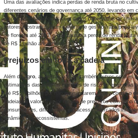
Uma das avaliações indica perdas de renda bruta no cult
diferentes cenários de governança até 2050, levando em 
empíricas estabelecidas com dados observados de chuv
autores mostram que um cenário de gestão fraca pode lev
de floresta até 2050, o que causaria perda de renda bruta 
de R$ 1 bilhão anualmente.
Prejuízos em toda a cadeia
Além do
agro
, as perdas afetam também outros setores. 
estimativas das próprias matrizes de risco de empresas b
até R$ 24 bilhões por não apresentarem ações contra o
d
cadeias de valor. O valor resulta de prejuízos com dano r
consumidores, dificuldades em acessar mercados internac
dinâmica dos ecossistemas.
O
WWF-Brasil
observou também os dados da
Plataform