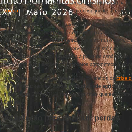
que traz informações sobre a perda de receita bruta na p
bovina
devido ao desmatamento e consequente alteração c
Os dados apontaram que, quanto maior é o nível de
desm
a 40%), maior é a perda de receita bruta para
soja
, indep
para a produção de
carne bovina
. A plataforma é basead
variação espacial do valor do serviço ecossistêmico de re
produção agrícola
na
Amazônia
a partir de cenários de
da floresta e simulações com modelos agrometeorológico
Importante salientar que desde 1961, os efeitos da
crise c
homem reduziram em 21% a
produtividade agrícola
glob
maior (entre 26% e 34%) nas regiões mais quentes, com
Caribe
.
Adaptação para diminuir perdas