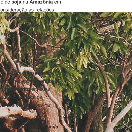
ivo de
soja
na
Amazônia
em
consideração as relações
a e
área desmatada
. Os
ar à perda de 56% da área
do cultivo de soja de cerca
Um relatório baseado em
rasileiras aponta perdas de
esmatamento
em suas
eputacional, fuga de
ionais e alterações na
a Desmatamento e Chuva