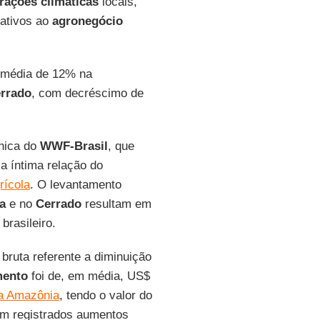
erações climáticas
locais,
cativos ao
agronegócio
média de 12% na
rrado
, com decréscimo de
cnica do
WWF-Brasil
, que
a íntima relação do
rícola
. O levantamento
a
e no
Cerrado
resultam em
brasileiro.
bruta referente a diminuição
ento
foi de, em média, US$
na Amazônia
, tendo o valor do
am registrados aumentos