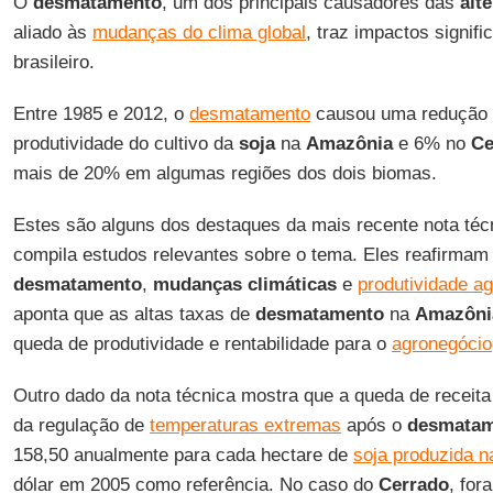
O
desmatamento
, um dos principais causadores das
alt
aliado às
mudanças do clima global
, traz impactos signifi
brasileiro.
Entre 1985 e 2012, o
desmatamento
causou uma redução 
produtividade do cultivo da
soja
na
Amazônia
e 6% no
Ce
mais de 20% em algumas regiões dos dois biomas.
Estes são alguns dos destaques da mais recente nota té
compila estudos relevantes sobre o tema. Eles reafirmam 
desmatamento
,
mudanças climáticas
e
produtividade ag
aponta que as altas taxas de
desmatamento
na
Amazôni
queda de produtividade e rentabilidade para o
agronegócio
Outro dado da nota técnica mostra que a queda de receita 
da regulação de
temperaturas extremas
após o
desmatam
158,50 anualmente para cada hectare de
soja produzida 
dólar em 2005 como referência. No caso do
Cerrado
, for