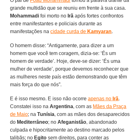
O pai de
Foad Mohammadi
tomou a palavra diante da
grande multidão que se reuniu em frente à sua casa.
Mohammadi
foi morto no
Irã
após fortes confrontos
entre manifestantes e policiais durante as
manifestações na
cidade curda de
Kamyaran
.
O homem disse: “Antigamente, para dizer a um
homem que você tem coragem, dizia-se: ‘És um
homem de verdade’. Hoje, deve-se dizer: ‘És uma
mulher de verdade’, porque devemos reconhecer que
as mulheres neste país estão demonstrando que têm
mais força do que nós”.
E é isso mesmo. E isso não ocorre
apenas no
Irã
.
Constatei isso na
Argentina
, com as
Mães da Praça
de Maio
; na
Tunísia
, com as mães dos desaparecidos
do
Mediterrâneo
; no
Afeganistão
, abandonado
culpada e hipocritamente ao destino marcado pelos
talibãs; no
Egito
sem direitos, para conter as