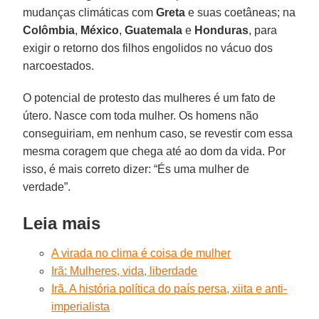
mudanças climáticas com
Greta
e suas coetâneas; na
Colômbia
,
México
,
Guatemala
e
Honduras
, para
exigir o retorno dos filhos engolidos no vácuo dos
narcoestados.
O potencial de protesto das mulheres é um fato de
útero. Nasce com toda mulher. Os homens não
conseguiriam, em nenhum caso, se revestir com essa
mesma coragem que chega até ao dom da vida. Por
isso, é mais correto dizer: “És uma mulher de
verdade”.
Leia mais
A virada no clima é coisa de mulher
Irã: Mulheres, vida, liberdade
Irã. A história política do país persa, xiita e anti-
imperialista