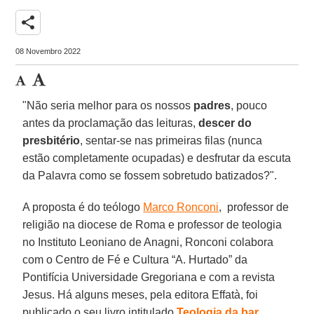
share
08 Novembro 2022
"Não seria melhor para os nossos
padres
, pouco
antes da proclamação das leituras,
descer do
presbitério
, sentar-se nas primeiras filas (nunca
estão completamente ocupadas) e desfrutar da escuta
da Palavra como se fossem sobretudo batizados?".
A proposta é do teólogo
Marco Ronconi
, professor de
religião na diocese de Roma e professor de teologia
no Instituto Leoniano de Anagni, Ronconi colabora
com o Centro de Fé e Cultura “A. Hurtado” da
Pontifícia Universidade Gregoriana e com a revista
Jesus. Há alguns meses, pela editora Effatà, foi
publicado o seu livro intitulado
Teologia da bar.