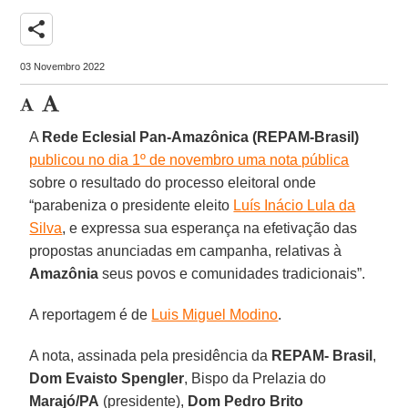
share
03 Novembro 2022
A
Rede Eclesial Pan-Amazônica (REPAM-Brasil)
publicou no dia 1º de novembro uma nota pública
sobre o resultado do processo eleitoral onde
“parabeniza o presidente eleito
Luís Inácio Lula da
Silva
, e expressa sua esperança na efetivação das
propostas anunciadas em campanha, relativas à
Amazônia
seus povos e comunidades tradicionais”.
A reportagem é de
Luis Miguel Modino
.
A nota, assinada pela presidência da
REPAM- Brasil
,
Dom Evaisto Spengler
, Bispo da Prelazia do
Marajó/PA
(presidente),
Dom Pedro Brito