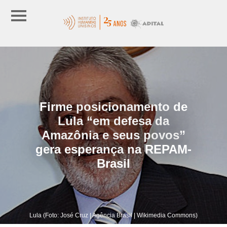
Firme posicionamento de
Lula “em defesa da
Amazônia e seus povos”
gera esperança na REPAM-
Brasil
Lula (Foto: José Cruz | Agência Brasil | Wikimedia Commons)