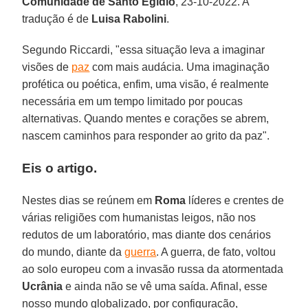
Comunidade de Santo Egídio
, 23-10-2022. A
tradução é de
Luisa Rabolini
.
Segundo Riccardi, "essa situação leva a imaginar
visões de
paz
com mais audácia. Uma imaginação
profética ou poética, enfim, uma visão, é realmente
necessária em um tempo limitado por poucas
alternativas. Quando mentes e corações se abrem,
nascem caminhos para responder ao grito da paz".
Eis o artigo.
Nestes dias se reúnem em
Roma
líderes e crentes de
várias religiões com humanistas leigos, não nos
redutos de um laboratório, mas diante dos cenários
do mundo, diante da
guerra
. A guerra, de fato, voltou
ao solo europeu com a invasão russa da atormentada
Ucrânia
e ainda não se vê uma saída. Afinal, esse
nosso mundo globalizado, por configuração,