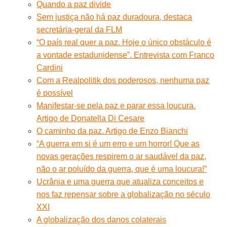
Quando a paz divide
Sem justiça não há paz duradoura, destaca
secretária-geral da FLM
“O país real quer a paz. Hoje o único obstáculo é
a vontade estadunidense”. Entrevista com Franco
Cardini
Com a Realpolitik dos poderosos, nenhuma paz
é possível
Manifestar-se pela paz e parar essa loucura.
Artigo de Donatella Di Cesare
O caminho da paz. Artigo de Enzo Bianchi
“A guerra em si é um erro e um horror! Que as
novas gerações respirem o ar saudável da paz,
não o ar poluído da guerra, que é uma loucura!”
Ucrânia e uma guerra que atualiza conceitos e
nos faz repensar sobre a globalização no século
XXI
A globalização dos danos colaterais