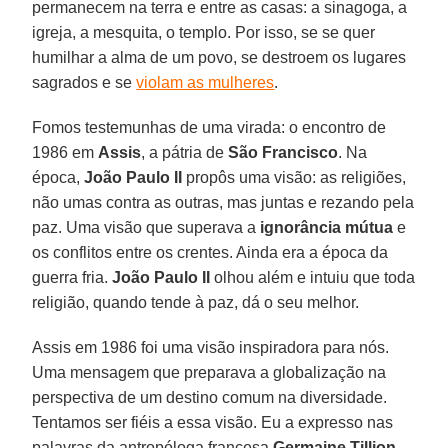
permanecem na terra e entre as casas: a sinagoga, a
igreja, a mesquita, o templo. Por isso, se se quer
humilhar a alma de um povo, se destroem os lugares
sagrados e se
violam as mulheres
.
Fomos testemunhas de uma virada: o encontro de
1986 em
Assis
, a pátria de
São Francisco
. Na
época,
João Paulo II
propôs uma visão: as religiões,
não umas contra as outras, mas juntas e rezando pela
paz. Uma visão que superava a
ignorância mútua
e
os conflitos entre os crentes. Ainda era a época da
guerra fria.
João Paulo II
olhou além e intuiu que toda
religião, quando tende à paz, dá o seu melhor.
Assis em 1986 foi uma visão inspiradora para nós.
Uma mensagem que preparava a globalização na
perspectiva de um destino comum na diversidade.
Tentamos ser fiéis a essa visão. Eu a expresso nas
palavras da antropóloga francesa
Germaine Tillion
,