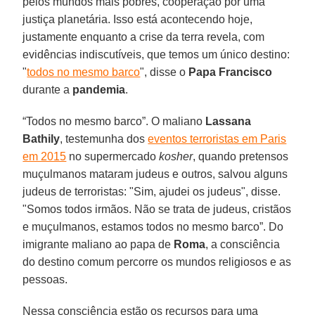
pelos mundos mais pobres, cooperação por uma
justiça planetária. Isso está acontecendo hoje,
justamente enquanto a crise da terra revela, com
evidências indiscutíveis, que temos um único destino:
"
todos no mesmo barco
", disse o
Papa Francisco
durante a
pandemia
.
“Todos no mesmo barco”. O maliano
Lassana
Bathily
, testemunha dos
eventos terroristas em Paris
em 2015
no supermercado
kosher
, quando pretensos
muçulmanos mataram judeus e outros, salvou alguns
judeus de terroristas: "Sim, ajudei os judeus", disse.
"Somos todos irmãos. Não se trata de judeus, cristãos
e muçulmanos, estamos todos no mesmo barco”. Do
imigrante maliano ao papa de
Roma
, a consciência
do destino comum percorre os mundos religiosos e as
pessoas.
Nessa consciência estão os recursos para uma