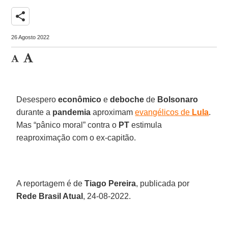
share
26 Agosto 2022
Desespero
econômico
e
deboche
de
Bolsonaro
durante a
pandemia
aproximam
evangélicos de
Lula
.
Mas “pânico moral” contra o
PT
estimula
reaproximação com o ex-capitão.
A reportagem é de
Tiago Pereira
, publicada por
Rede Brasil Atual
, 24-08-2022.