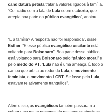
candidatura petista
trataria valores ligados à família.
“Coincidiu com a fala de
Lula
sobre o
aborto
, que
arrepia boa parte do
público evangélico
”, anotou.
“E a família? A resposta não foi respondida”, disse
Esther
. “E esse público
evangélico oscilante
está
voltando para
Bolsonaro
”. Boa parte desse público
está voltando para
Bolsonaro
pelo “
pânico moral
” e
pelo
medo do PT
. “
Lula
não é uma ameaça. É todo o
campo que orbita ao redor do
Lula
, o
movimento
feminista
, o
movimento LGBT
. Se fosse pelo
Lula
,
estavam relativamente tranquilos”.
Além disso, os
evangélicos
também passaram a
cobrar uma maior presença de pastores conhecidos,