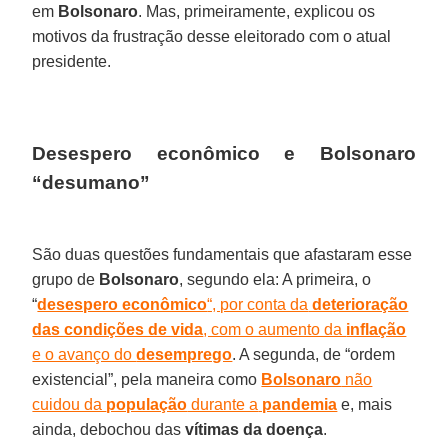
em
Bolsonaro
. Mas, primeiramente, explicou os
motivos da frustração desse eleitorado com o atual
presidente.
Desespero econômico e Bolsonaro
“desumano”
São duas questões fundamentais que afastaram esse
grupo de
Bolsonaro
, segundo ela: A primeira, o
“
desespero econômico
“, por conta da
deterioração
das condições de vida
, com o aumento da
inflação
e o avanço do
desemprego
. A segunda, de “ordem
existencial”, pela maneira como
Bolsonaro
não
cuidou da
população
durante a
pandemia
e, mais
ainda, debochou das
vítimas da doença
.