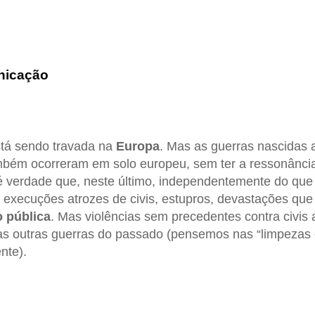
nicação
stá sendo travada na
Europa
. Mas as guerras nascidas a
bém ocorreram em solo europeu, sem ter a ressonância 
 verdade que, neste último, independentemente do que
e execuções atrozes de civis, estupros, devastações q
o pública
. Mas violências sem precedentes contra civi
 outras guerras do passado (pensemos nas “limpezas é
nte).