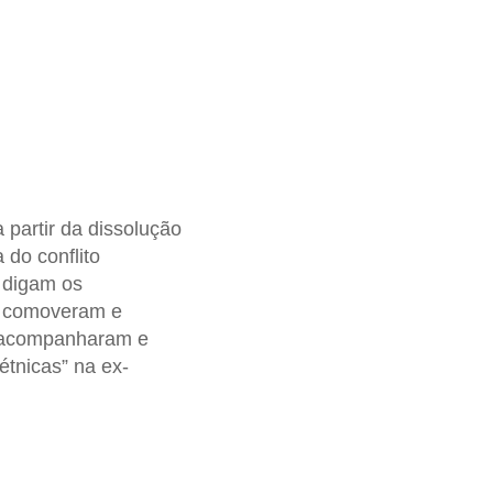
 partir da dissolução
do conflito
 digam os
ue comoveram e
s acompanharam e
tnicas” na ex-