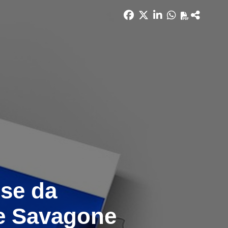
ise da
pe Savagone