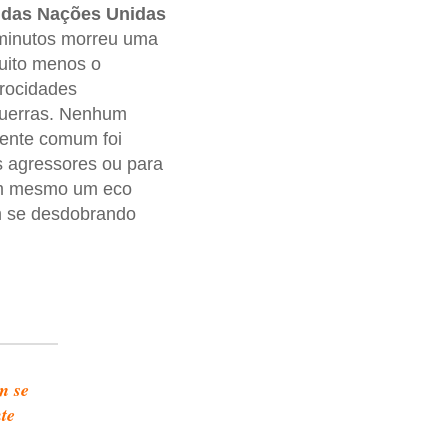
 das Nações Unidas
 minutos morreu uma
uito menos o
trocidades
guerras. Nenhum
rente comum foi
s agressores ou para
m mesmo um eco
 se desdobrando
m se
te