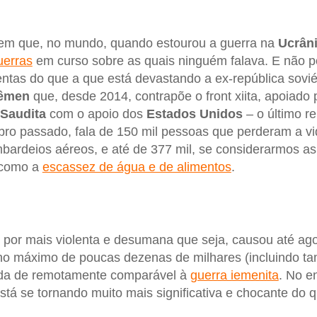
em que, no mundo, quando estourou a guerra na
Ucrân
uerras
em curso sobre as quais ninguém falava. E não 
ntas do que a que está devastando a ex-república sovié
Iêmen
que, desde 2014, contrapõe o front xiita, apoiado
 Saudita
com o apoio dos
Estados Unidos
– o último re
ro passado, fala de 150 mil pessoas que perderam a vi
ardeios aéreos, e até de 377 mil, se considerarmos as 
, como a
escassez de água e de alimentos
.
, por mais violenta e desumana que seja, causou até a
no máximo de poucas dezenas de milhares (incluindo t
Nada de remotamente comparável à
guerra iemenita
. No e
está se tornando muito mais significativa e chocante do 