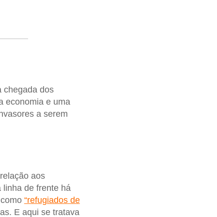
ela chegada dos
sa economia e uma
invasores a serem
 relação aos
linha de frente há
m como
“refugiados de
as. E aqui se tratava