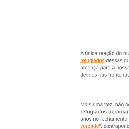
A única reação do mu
refugiados
dessas gu
ameaça para a nossa
detidos nas fronteir
Mais uma vez, não po
refugiados ucrania
anos no fechamento 
verdade
”, contrapond