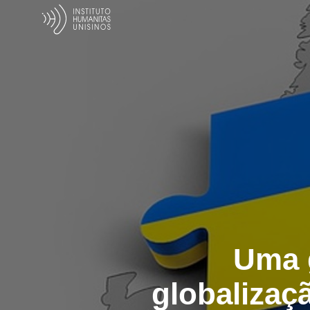
Uma g
globalizaç