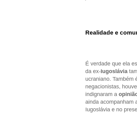
Realidade e comu
É verdade que ela e
da ex-
Iugoslávia
tam
ucraniano. Também é
negacionistas, houv
indignaram a
opiniã
ainda acompanham as
Iugoslávia e no prese