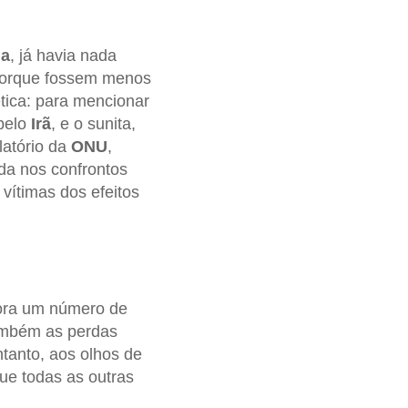
ia
, já havia nada
porque fossem menos
tica: para mencionar
 pelo
Irã
, e o sunita,
latório da
ONU
,
da nos confrontos
vítimas dos efeitos
gora um número de
ambém as perdas
ntanto, aos olhos de
que todas as outras