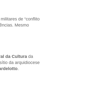
ilitares de “conflito
uências. Mesmo
ral da Cultura
da
 sítio da arquidiocese
rdelotto
.