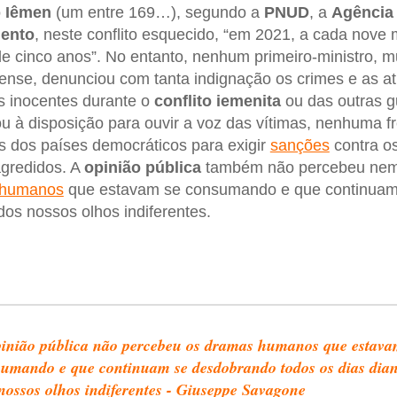
o
Iêmen
(um entre 169…), segundo a
PNUD
, a
Agência
mento
, neste conflito esquecido, “em 2021, a cada nove
 cinco anos”. No entanto, nenhum primeiro-ministro, m
ense, denunciou com tanta indignação os crimes e as a
s inocentes durante o
conflito iemenita
ou das outras 
u à disposição para ouvir a voz das vítimas, nenhuma f
s dos países democráticos para exigir
sanções
contra o
agredidos. A
opinião pública
também não percebeu ne
 humanos
que estavam se consumando e que continuam
dos nossos olhos indiferentes.
inião pública não percebeu os dramas humanos que estava
umando e que continuam se desdobrando todos os dias dian
nossos olhos indiferentes - Giuseppe Savagone