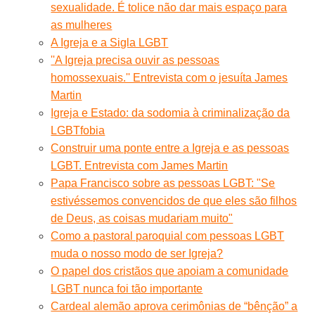
sexualidade. É tolice não dar mais espaço para
as mulheres
A Igreja e a Sigla LGBT
''A Igreja precisa ouvir as pessoas
homossexuais.'' Entrevista com o jesuíta James
Martin
Igreja e Estado: da sodomia à criminalização da
LGBTfobia
Construir uma ponte entre a Igreja e as pessoas
LGBT. Entrevista com James Martin
Papa Francisco sobre as pessoas LGBT: "Se
estivéssemos convencidos de que eles são filhos
de Deus, as coisas mudariam muito"
Como a pastoral paroquial com pessoas LGBT
muda o nosso modo de ser Igreja?
O papel dos cristãos que apoiam a comunidade
LGBT nunca foi tão importante
Cardeal alemão aprova cerimônias de “bênção” a