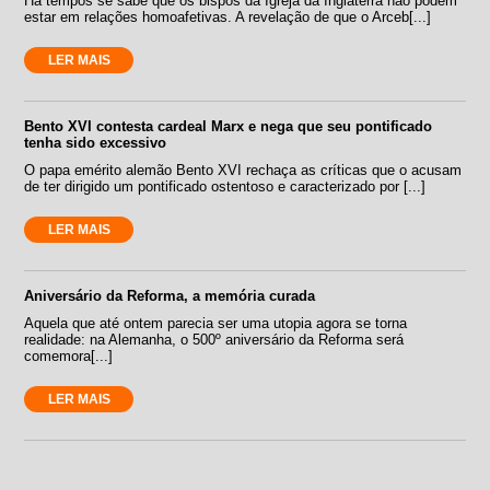
Há tempos se sabe que os bispos da Igreja da Inglaterra não podem
estar em relações homoafetivas. A revelação de que o Arceb[...]
LER MAIS
Bento XVI contesta cardeal Marx e nega que seu pontificado
tenha sido excessivo
O papa emérito alemão Bento XVI rechaça as críticas que o acusam
de ter dirigido um pontificado ostentoso e caracterizado por [...]
LER MAIS
Aniversário da Reforma, a memória curada
Aquela que até ontem parecia ser uma utopia agora se torna
realidade: na Alemanha, o 500º aniversário da Reforma será
comemora[...]
LER MAIS