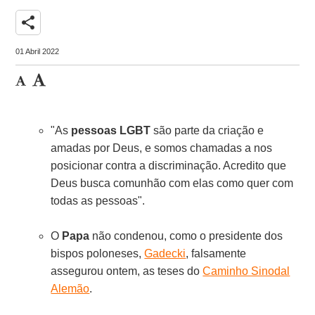
share
01 Abril 2022
"As
pessoas LGBT
são parte da criação e
amadas por Deus, e somos chamadas a nos
posicionar contra a discriminação. Acredito que
Deus busca comunhão com elas como quer com
todas as pessoas".
O
Papa
não condenou, como o presidente dos
bispos poloneses,
Gadecki
, falsamente
assegurou ontem, as teses do
Caminho Sinodal
Alemão
.