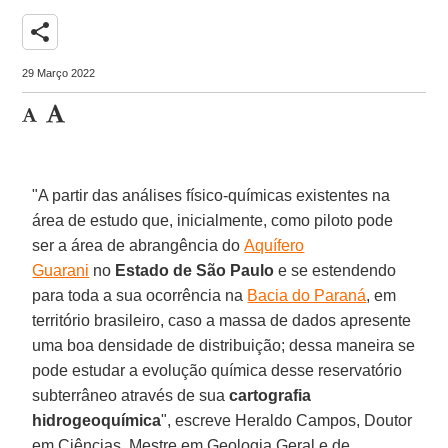
share
29 Março 2022
"A partir das análises físico-químicas existentes na
área de estudo que, inicialmente, como piloto pode
ser a área de abrangência do
Aquífero
Guarani
no
Estado de São Paulo
e se estendendo
para toda a sua ocorrência na
Bacia do Paraná
, em
território brasileiro, caso a massa de dados apresente
uma boa densidade de distribuição; dessa maneira se
pode estudar a evolução química desse reservatório
subterrâneo através de sua
cartografia
hidrogeoquímica
", escreve Heraldo Campos, Doutor
em Ciências, Mestre em Geologia Geral e de