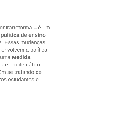
ntrarreforma – é um
a
política de ensino
iais. Essas mudanças
 envolvem a política
m uma
Medida
a é problemático,
Em se tratando de
tos estudantes e