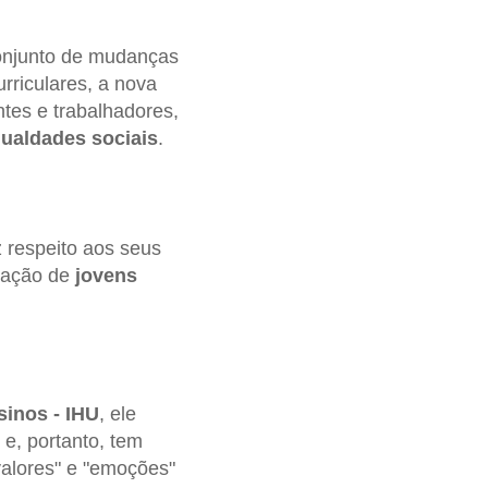
onjunto de mudanças
rriculares, a nova
ntes e trabalhadores,
ualdades sociais
.
 respeito aos seus
mação de
jovens
sinos - IHU
, ele
e, portanto, tem
"valores" e "emoções"