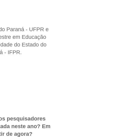
 do Paraná - UFPR e
mestre em Educação
idade do Estado do
á - IFPR.
ros pesquisadores
tada neste ano? Em
tir de agora?