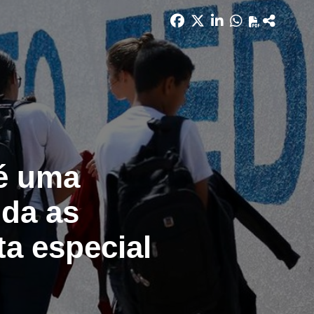
é uma
nda as
ta especial