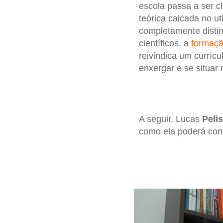
escola passa a ser c
teórica calcada no uti
completamente disti
científicos, a
formaçã
reivindica um currícu
enxergar e se situar
A seguir, Lucas
Peli
como ela poderá cont