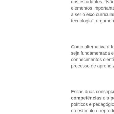
dos estudantes. "Nã
elementos important
a ser o eixo curricul
tecnologia", argumen
Como alternativa à
t
seja fundamentada
conhecimentos cientí
processo de aprendiza
Essas duas concepç
competências
e a
p
políticos e pedagógi
no estímulo e reprod