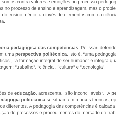
o somos contra valores e emoções no processo pedagóg
es no processo de ensino e aprendizagem, mas o probl
ar do ensino médio, ao invés de elementos como a ciência
ta.
eoria pedagógica das competências
, Pelissari defen
 em uma
perspectiva politécnica
, isto é, "uma pedagogi
ficos", "a formação integral do ser humano" e integra q
gem: "trabalho", "ciência", "cultura" e "tecnologia".
ões de
educação
, acrescenta, "são inconciliáveis". "A
p
edagogia politécnica
se situam em marcos teóricos, ep
cos diferentes. A pedagogia das competências é calcada
ução de processos e procedimentos do mercado de trabal