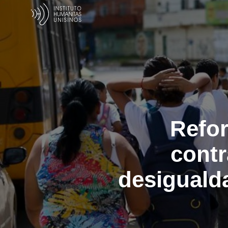
Refo
contr
desigualda