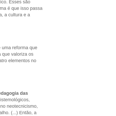
ico. Esses são
ema é que isso passa
, a cultura e a
de uma reforma que
a que valoriza os
uatro elementos no
edagogia das
istemológicos,
 no neotecnicismo,
ho. (...) Então, a